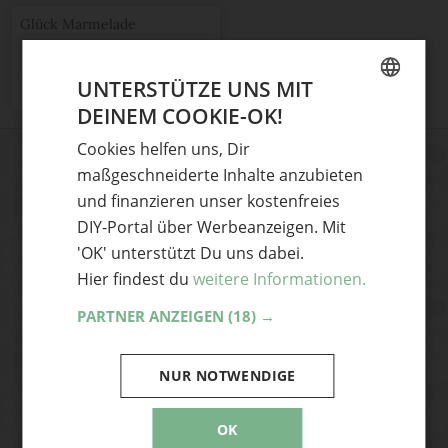
Glück Marmelade
1
Teile mit Freunden
UNTERSTÜTZE UNS MIT
DEINEM COOKIE-OK!
GERMAN
Cookies helfen uns, Dir
ENGLISH
maßgeschneiderte Inhalte anzubieten
DIY-Ideen und News aus der
und finanzieren unser kostenfreies
Handmade Szene
DIY-Portal über Werbeanzeigen. Mit
Dann abonniere unseren Newsletter und
'OK' unterstützt Du uns dabei.
hole dir die coolsten DIY-Ideen und News
Hier findest du
weitere Informationen.
aus der Handmade Szene frisch auf
PARTNER ANZEIGEN
(18) →
deinen Desktop – ganz bequem per Mail.
NUR NOTWENDIGE
Abonnieren
OK