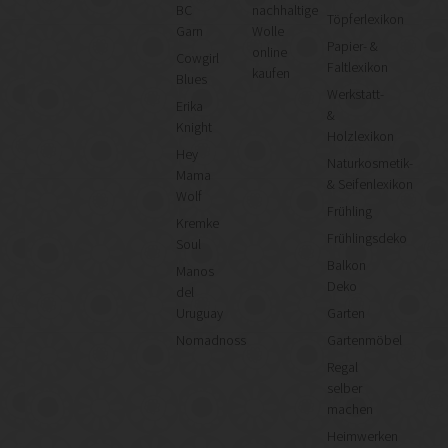
BC
nachhaltige
Töpferlexikon
Garn
Wolle
Papier- &
online
Cowgirl
Faltlexikon
kaufen
Blues
Werkstatt-
Erika
&
Knight
Holzlexikon
Hey
Naturkosmetik-
Mama
& Seifenlexikon
Wolf
Frühling
Kremke
Frühlingsdeko
Soul
Balkon
Manos
Deko
del
Uruguay
Garten
Nomadnoss
Gartenmöbel
Regal
selber
machen
Heimwerken