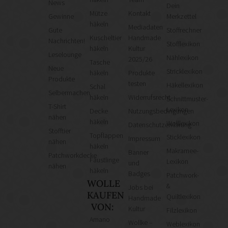
News
Dein
Mütze
Kontakt
Gewinne
Merkzettel
häkeln
Mediadaten
Gute
Stoffrechner
Kuscheltier
Handmade
Nachrichten!
Stofflexikon
häkeln
Kultur
Leselounge
Nählexikon
2025/26
Tasche
Neue
Stricklexikon
häkeln
Produkte
Produkte
testen
Häkellexikon
Schal
Selbermachen
häkeln
Widerrufsrecht
Schnittmuster-
T-Shirt
Lexikon
Decke
Nutzungsbedingungen
nähen
häkeln
Wolllexikon
Datenschutzerklärung
Stofftier
Topflappen
Sticklexikon
Impressum
nähen
häkeln
Makramee-
Banner
Patchworkdecke
Fäustlinge
Lexikon
und
nähen
häkeln
Badges
Patchwork-
WOLLE
&
Jobs bei
KAUFEN
Quiltlexikon
Handmade
VON:
Kultur
Filzlexikon
Amano
Wollke –
Weblexikon