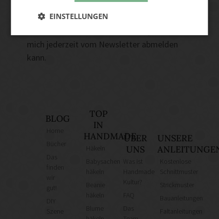
Ja, ich akzeptiere die Handmade Kultur
EINSTELLUNGEN
Datenschutzerklärung
und stimme zu, E-
Mails zu erhalten. Mir bewusst ist, dass ich
mich jederzeit vom Newsletter abmelden
kann.
TOP
BLOG
IN
Home
HANDMADE
ÜBER
UNSERE
Bücher
Häkeln
UNS
ANLEITUNGE
Das
Babysachen
Was ist
Kostenlose
finden
häkeln
Handmade
Schnittmuster
wir
Kultur?
Beanie
Strickmuster
gut!
häkeln
FAQ
Bauanleitungen
DIY
Blume
Das
Szene
Faltanleitungen
häkeln
Team