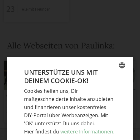
23
Teile mit Freunden
Alle Webseiten von Paulinka:
UNTERSTÜTZE UNS MIT
DEINEM COOKIE-OK!
GERMAN
Cookies helfen uns, Dir
ENGLISH
Creamberry
Nähkurse in Düsseldorf
maßgeschneiderte Inhalte anzubieten
und finanzieren unser kostenfreies
2
8
Teile mit Freunden
Teile mit Freunden
DIY-Portal über Werbeanzeigen. Mit
'OK' unterstützt Du uns dabei.
Hier findest du
weitere Informationen.