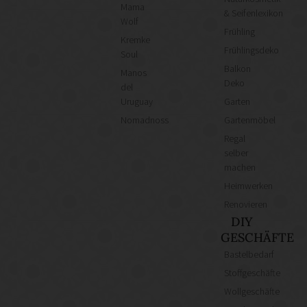
Mama
& Seifenlexikon
Wolf
Frühling
Kremke
Frühlingsdeko
Soul
Balkon
Manos
Deko
del
Uruguay
Garten
Nomadnoss
Gartenmöbel
Regal
selber
machen
Heimwerken
Renovieren
DIY
GESCHÄFTE
Bastelbedarf
Stoffgeschäfte
Wollgeschäfte