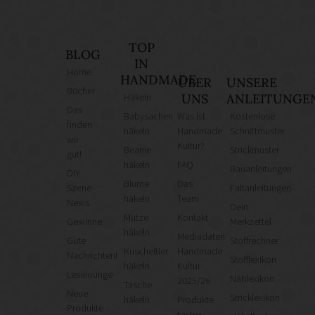
TOP
BLOG
IN
Home
HANDMADE
ÜBER
UNSERE
Bücher
Häkeln
UNS
ANLEITUNGE
Das
Babysachen
Was ist
Kostenlose
finden
häkeln
Handmade
Schnittmuster
wir
Kultur?
Beanie
Strickmuster
gut!
häkeln
FAQ
Bauanleitungen
DIY
Blume
Das
Szene
Faltanleitungen
häkeln
Team
News
Dein
Mütze
Kontakt
Gewinne
Merkzettel
häkeln
Mediadaten
Gute
Stoffrechner
Kuscheltier
Handmade
Nachrichten!
Stofflexikon
häkeln
Kultur
Leselounge
Nählexikon
2025/26
Tasche
Neue
Stricklexikon
häkeln
Produkte
Produkte
testen