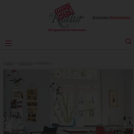
Anmelden
|
Registrieren
Home
>
Autoren
>
Paulinka