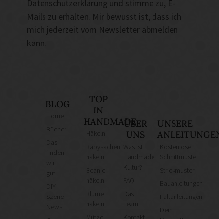
Datenschutzerklärung
und stimme zu, E-
Mails zu erhalten. Mir bewusst ist, dass ich
mich jederzeit vom Newsletter abmelden
kann.
TOP
BLOG
IN
Home
HANDMADE
ÜBER
UNSERE
Bücher
Häkeln
UNS
ANLEITUNGE
Das
Babysachen
Was ist
Kostenlose
finden
häkeln
Handmade
Schnittmuster
wir
Kultur?
Beanie
Strickmuster
gut!
häkeln
FAQ
Bauanleitungen
DIY
Blume
Das
Szene
Faltanleitungen
häkeln
Team
News
Dein
Mütze
Kontakt