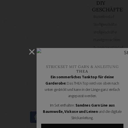
DIY
GESCHÄFTE
Bastelbedarf
Stoffgeschäfte
Wollgeschäfte
Handgemachtes
Schneidereibedarf
Handarbeitszubehör
DIY
STRICKSET MIT GARN & ANLEITUNG
Online
THEA
Shops
Ein sommerliches Tanktop für deine
Schmuckzubehör
Garderobe:
Das THEA Top wird von oben nach
unten gestrickt und kann in der Länge ganz einfach
Nähmaschinen
angepasst werden.
Im Set enthalten:
Sandnes Garn Line aus
Baumwolle, Viskose und Leinen
und die digitale
Strickanleitung.