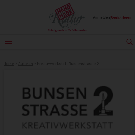
Anmelden
|
Registrieren
Home
>
Autoren
>
Kreativwerkstatt Bunsenstrasse 2