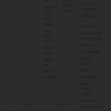
Garn
Wolle
Papier- &
online
Cowgirl
Faltlexikon
kaufen
Blues
Werkstatt-
Erika
&
Knight
Holzlexikon
Hey
Naturkosmetik-
Mama
& Seifenlexikon
Wolf
Frühling
Kremke
Frühlingsdeko
Soul
Balkon
Manos
Deko
del
Uruguay
Garten
Nomadnoss
Gartenmöbel
Regal
selber
machen
Heimwerken
Renovieren