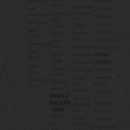
Gewinne
Merkzettel
häkeln
Mediadaten
Gute
Stoffrechner
Kuscheltier
Handmade
Nachrichten!
Stofflexikon
häkeln
Kultur
Leselounge
Nählexikon
2025/26
Tasche
Neue
Stricklexikon
häkeln
Produkte
Produkte
testen
Häkellexikon
Schal
Selbermachen
häkeln
Widerrufsrecht
Schnittmuster-
T-Shirt
Lexikon
Decke
Nutzungsbedingungen
nähen
häkeln
Wolllexikon
Datenschutzerklärung
Stofftier
Topflappen
Sticklexikon
Impressum
nähen
häkeln
Makramee-
Banner
Patchworkdecke
Fäustlinge
Lexikon
und
nähen
häkeln
Badges
Patchwork-
WOLLE
&
Jobs bei
KAUFEN
Quiltlexikon
Handmade
VON:
Kultur
Filzlexikon
Amano
Wollke –
Weblexikon
BC
nachhaltige
Töpferlexikon