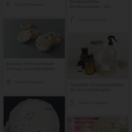
Stempeldruck
6
Weihnachtliche
Teile mit Freunden
Druckwerkstatt – 3D-
Ornamente mit
Stempeldruck
7
Teile mit Freunden
Kreative Seifenwerkstatt –
Terrazzo und individuelle
Seifenkreationen
4
Teile mit Freunden
Natürliche Reinigungsmittel
für den Frühjahrsputz
3
Teile mit Freunden