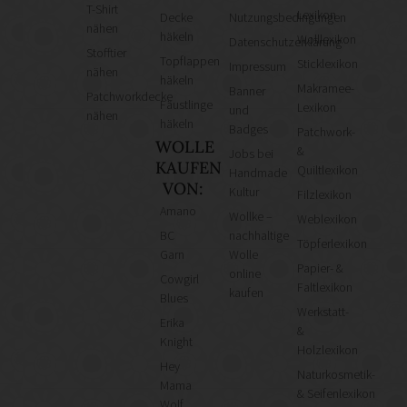
T-Shirt
Lexikon
Decke
Nutzungsbedingungen
nähen
häkeln
Wolllexikon
Datenschutzerklärung
Stofftier
Topflappen
Sticklexikon
Impressum
nähen
häkeln
Makramee-
Banner
Patchworkdecke
Fäustlinge
Lexikon
und
nähen
häkeln
Badges
Patchwork-
WOLLE
&
Jobs bei
KAUFEN
Quiltlexikon
Handmade
VON:
Kultur
Filzlexikon
Amano
Wollke –
Weblexikon
BC
nachhaltige
Töpferlexikon
Garn
Wolle
Papier- &
online
Cowgirl
Faltlexikon
kaufen
Blues
Werkstatt-
Erika
&
Knight
Holzlexikon
Hey
Naturkosmetik-
Mama
& Seifenlexikon
Wolf