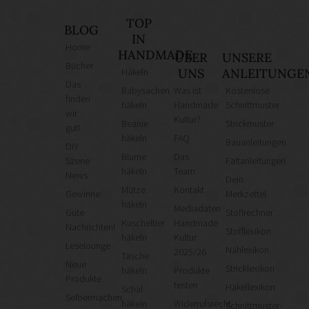
TOP
BLOG
IN
Home
HANDMADE
ÜBER
UNSERE
Bücher
Häkeln
UNS
ANLEITUNGE
Das
Babysachen
Was ist
Kostenlose
finden
häkeln
Handmade
Schnittmuster
wir
Kultur?
Beanie
Strickmuster
gut!
häkeln
FAQ
Bauanleitungen
DIY
Blume
Das
Szene
Faltanleitungen
häkeln
Team
News
Dein
Mütze
Kontakt
Gewinne
Merkzettel
häkeln
Mediadaten
Gute
Stoffrechner
Kuscheltier
Handmade
Nachrichten!
Stofflexikon
häkeln
Kultur
Leselounge
Nählexikon
2025/26
Tasche
Neue
Stricklexikon
häkeln
Produkte
Produkte
testen
Häkellexikon
Schal
Selbermachen
häkeln
Widerrufsrecht
Schnittmuster-