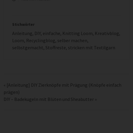
Stichwörter
Anleitung
,
DIY
,
einfache
,
Knitting Loom
,
Kreativblog
,
Loom
,
Recyclingblog
,
selber machen
,
selbstgemacht
,
Stoffreste
,
stricken mit Textilgarn
«
[Anleitung] DIY Zierknöpfe mit Prägung (Knöpfe einfach
prägen)
DIY – Badekugeln mit Blüten und Sheabutter
»