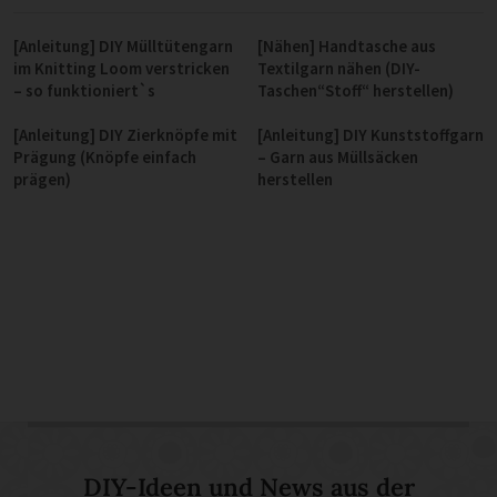
[Anleitung] DIY Mülltütengarn
[Nähen] Handtasche aus
im Knitting Loom verstricken
Textilgarn nähen (DIY-
– so funktioniert`s
Taschen“Stoff“ herstellen)
[Anleitung] DIY Zierknöpfe mit
[Anleitung] DIY Kunststoffgarn
Prägung (Knöpfe einfach
– Garn aus Müllsäcken
prägen)
herstellen
DIY-Ideen und News aus der