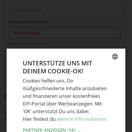
E-Mail
Optional: Foto teilen
Bild anhängen
Keine Datei ausgewählt
Maximale Dateigröße: 8 MB.
Erlaubt:
Bild
.
UNTERSTÜTZE UNS MIT
DEINEM COOKIE-OK!
GERMAN
Cookies helfen uns, Dir
ENGLISH
maßgeschneiderte Inhalte anzubieten
Diskussion
und finanzieren unser kostenfreies
DIY-Portal über Werbeanzeigen. Mit
'OK' unterstützt Du uns dabei.
Noch keine Kommentare — sei die Erste oder der Erste und teile
Hier findest du
weitere Informationen.
deine Meinung.
PARTNER ANZEIGEN
(18) →