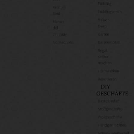
Frühling
Kremke
Frühlingsdeko
Soul
Balkon
Manos
Deko
del
Uruguay
Garten
Nomadnoss
Gartenmöbel
Regal
selber
machen
Heimwerken
Renovieren
DIY
GESCHÄFTE
Bastelbedarf
Stoffgeschäfte
Wollgeschäfte
Handgemachtes
Schneidereibedarf