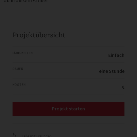
du in diesem Artikel:
Projektübersicht
FÄHIGKEITEN
Einfach
DAUER
eine Stunde
KOSTEN
€
Projekt starten
5
Teile mit Freunden