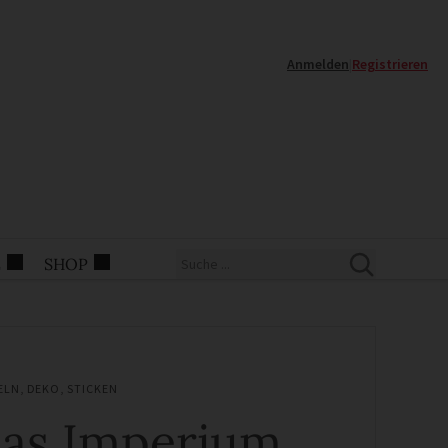
Anmelden
|
Registrieren
E
SHOP
ELN
,
DEKO
,
STICKEN
as Imperium