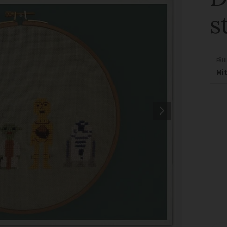
s
FÄH
Mit