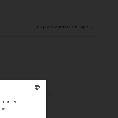
[DIY] Federohrringe aus Papier
»
rwandte Themen
ren unser
GERMAN
ln mit Kindern
bei.
ENGLISH
henke