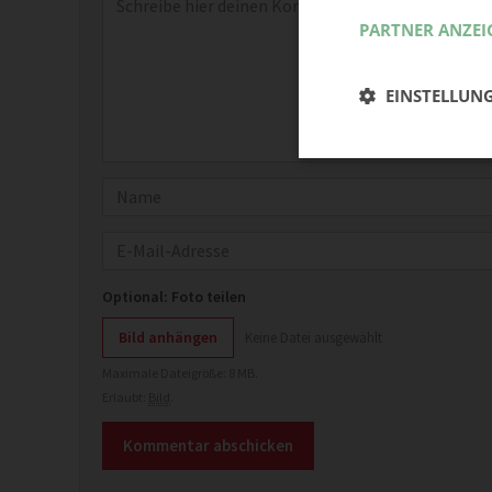
PARTNER ANZEI
EINSTELLUN
Name
E-Mail
Optional: Foto teilen
Bild anhängen
Keine Datei ausgewählt
Maximale Dateigröße: 8 MB.
Erlaubt:
Bild
.