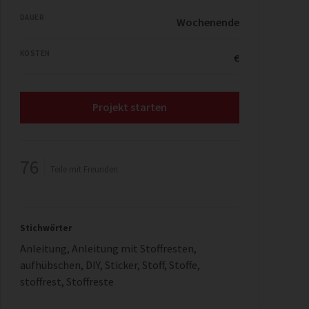
DAUER
Wochenende
KOSTEN
€
Projekt starten
76
Teile mit Freunden
Stichwörter
Anleitung
,
Anleitung mit Stoffresten
,
aufhübschen
,
DIY
,
Sticker
,
Stoff
,
Stoffe
,
stoffrest
,
Stoffreste