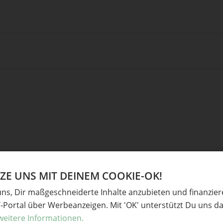
Ve
E UNS MIT DEINEM COOKIE-OK!
uns, Dir maßgeschneiderte Inhalte anzubieten und finanzie
derliche Felder sind mit
*
markiert
Baste
Y-Portal über Werbeanzeigen. Mit 'OK' unterstützt Du uns da
Gesc
weitere Informationen.