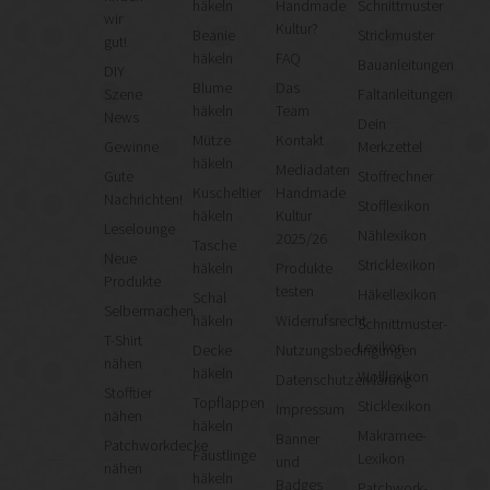
häkeln
Handmade
Schnittmuster
wir
Kultur?
Beanie
Strickmuster
gut!
häkeln
FAQ
Bauanleitungen
DIY
Blume
Das
Szene
Faltanleitungen
häkeln
Team
News
Dein
Mütze
Kontakt
Gewinne
Merkzettel
häkeln
Mediadaten
Gute
Stoffrechner
Kuscheltier
Handmade
Nachrichten!
Stofflexikon
häkeln
Kultur
Leselounge
Nählexikon
2025/26
Tasche
Neue
Stricklexikon
häkeln
Produkte
Produkte
testen
Häkellexikon
Schal
Selbermachen
häkeln
Widerrufsrecht
Schnittmuster-
T-Shirt
Lexikon
Decke
Nutzungsbedingungen
nähen
häkeln
Wolllexikon
Datenschutzerklärung
Stofftier
Topflappen
Sticklexikon
Impressum
nähen
häkeln
Makramee-
Banner
Patchworkdecke
Fäustlinge
Lexikon
und
nähen
häkeln
Badges
Patchwork-