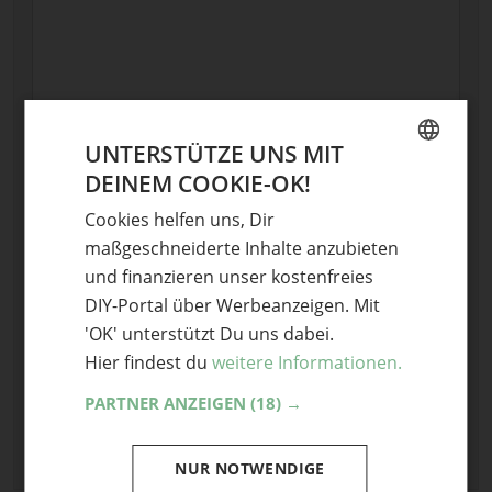
Name
UNTERSTÜTZE UNS MIT
DEINEM COOKIE-OK!
GERMAN
E-Mail
Cookies helfen uns, Dir
ENGLISH
maßgeschneiderte Inhalte anzubieten
Optional: Foto teilen
und finanzieren unser kostenfreies
Bild anhängen
DIY-Portal über Werbeanzeigen. Mit
'OK' unterstützt Du uns dabei.
Keine Datei ausgewählt
Maximale Dateigröße: 8 MB.
Hier findest du
weitere Informationen.
Erlaubt:
Bild
.
PARTNER ANZEIGEN
(18) →
NUR NOTWENDIGE