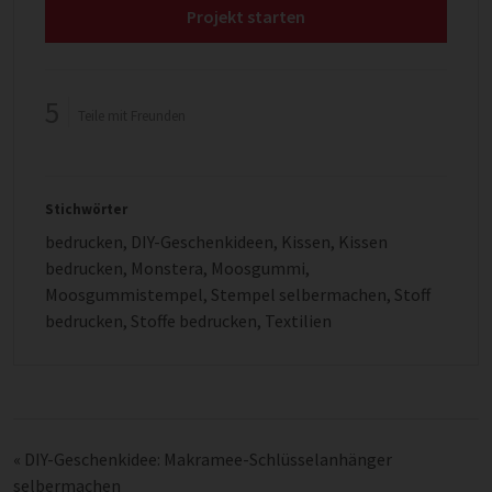
Projekt starten
5
Teile mit Freunden
Stichwörter
bedrucken
,
DIY-Geschenkideen
,
Kissen
,
Kissen
bedrucken
,
Monstera
,
Moosgummi
,
Moosgummistempel
,
Stempel selbermachen
,
Stoff
bedrucken
,
Stoffe bedrucken
,
Textilien
«
DIY-Geschenkidee: Makramee-Schlüsselanhänger
selbermachen