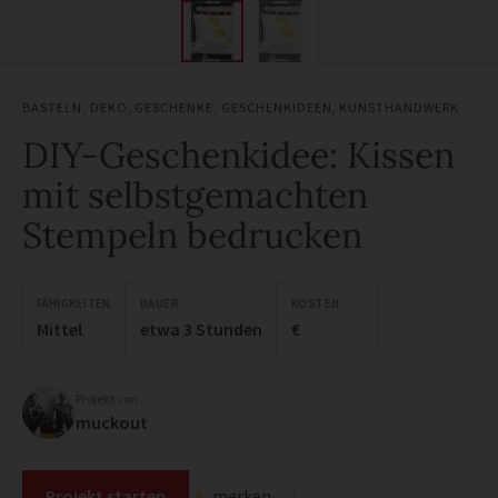
BASTELN
,
DEKO
,
GESCHENKE
,
GESCHENKIDEEN
,
KUNSTHANDWERK
DIY-Geschenkidee: Kissen
mit selbstgemachten
Stempeln bedrucken
FÄHIGKEITEN
DAUER
KOSTEN
Mittel
etwa 3 Stunden
€
Projekt von
muckout
Projekt starten
merken