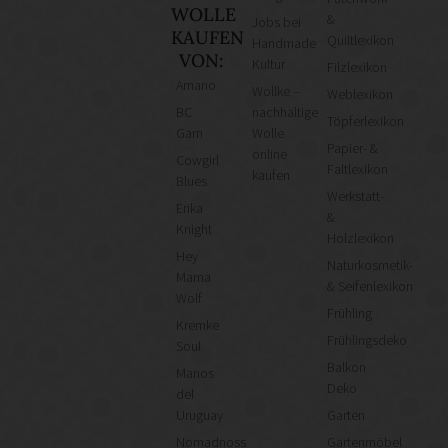
WOLLE
&
Jobs bei
KAUFEN
Quiltlexikon
Handmade
VON:
Kultur
Filzlexikon
Amano
Wollke –
Weblexikon
BC
nachhaltige
Töpferlexikon
Garn
Wolle
Papier- &
online
Cowgirl
Faltlexikon
kaufen
Blues
Werkstatt-
Erika
&
Knight
Holzlexikon
Hey
Naturkosmetik-
Mama
& Seifenlexikon
Wolf
Frühling
Kremke
Frühlingsdeko
Soul
Balkon
Manos
Deko
del
Uruguay
Garten
Nomadnoss
Gartenmöbel