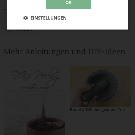
OK
Upcycling
Mitbringsel
EINSTELLUNGEN
Geschenkideen
Geburtstagskarte
Mehr Anleitungen und DIY-Ideen
Beauty-DIY mit grünem Tee