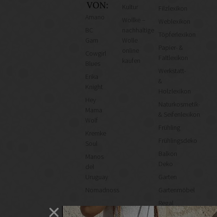
VON:
Kultur
Filzlexikon
Amano
Wollke –
Weblexikon
BC
nachhaltige
Töpferlexikon
Garn
Wolle
Papier- &
online
Cowgirl
Faltlexikon
kaufen
Blues
Werkstatt-
Erika
&
Knight
Holzlexikon
Hey
Naturkosmetik-
Mama
& Seifenlexikon
Wolf
Frühling
Kremke
Frühlingsdeko
Soul
Balkon
Manos
Deko
del
Uruguay
Garten
Nomadnoss
Gartenmöbel
Regal
selber