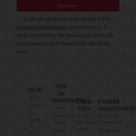
Abonnieren
Ja, ich akzeptiere die Handmade Kultur
Datenschutzerklärung
und stimme zu, E-
Mails zu erhalten. Mir bewusst ist, dass ich
mich jederzeit vom Newsletter abmelden
kann.
TOP
BLOG
IN
Home
HANDMADE
ÜBER
UNSERE
Bücher
Häkeln
UNS
ANLEITUNGE
Das
Babysachen
Was ist
Kostenlose
finden
häkeln
Handmade
Schnittmuster
wir
Kultur?
Beanie
Strickmuster
gut!