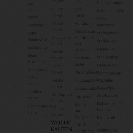
häkeln
FAQ
Bauanleitungen
DIY
Blume
Das
Szene
Faltanleitungen
häkeln
Team
News
Dein
Mütze
Kontakt
Gewinne
Merkzettel
häkeln
Mediadaten
Gute
Stoffrechner
Kuscheltier
Handmade
Nachrichten!
Stofflexikon
häkeln
Kultur
Leselounge
Nählexikon
2025/26
Tasche
Neue
Stricklexikon
häkeln
Produkte
Produkte
testen
Häkellexikon
Schal
Selbermachen
häkeln
Widerrufsrecht
Schnittmuster-
T-Shirt
Lexikon
Decke
Nutzungsbedingungen
nähen
häkeln
Wolllexikon
Datenschutzerklärung
Stofftier
Topflappen
Sticklexikon
Impressum
nähen
häkeln
Makramee-
Banner
Patchworkdecke
Fäustlinge
Lexikon
und
nähen
häkeln
Badges
Patchwork-
WOLLE
&
Jobs bei
KAUFEN
Quiltlexikon
Handmade