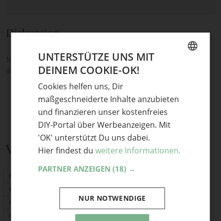
Diskussion
UNTERSTÜTZE UNS MIT
Noch keine Kommentare — sei die Erste oder der Erste und teile
DEINEM COOKIE-OK!
deine Meinung.
GERMAN
Cookies helfen uns, Dir
ENGLISH
maßgeschneiderte Inhalte anzubieten
und finanzieren unser kostenfreies
DIY-Portal über Werbeanzeigen. Mit
'OK' unterstützt Du uns dabei.
Verwandte Themen
Hier findest du
weitere Informationen.
PARTNER ANZEIGEN
(18) →
Basteln mit Kindern
Geschenke
NUR NOTWENDIGE
Origami
Fimo