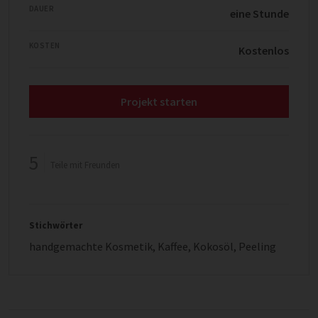
DAUER
eine Stunde
KOSTEN
Kostenlos
Projekt starten
5
Teile mit Freunden
Stichwörter
handgemachte Kosmetik
,
Kaffee
,
Kokosöl
,
Peeling