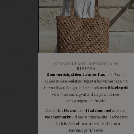
machen
Heimwerken
Renovieren
DIY
GESCHÄFTE
Bastelbedarf
Stoffgeschäfte
Wollgeschäfte
GEHÄKELT MIT PAPYRUSGARN
Handgemachtes
RIVIERA
Schneidereibedarf
Sommerlich, stilvoll und zeitlos
– die Tasche
Riviera
ist dein perfekter Begleiter für warme Tage. Mit
Handarbeitszubehör
ihrem luftigen Design und der modernen
Häkeloptik
DIY
vereint sie Leichtigkeit und Eleganz in einem
Online
einzigartigen DIY-Projekt.
Shops
Ob für den
Strand
, den
Stadtbummel
oder den
Schmuckzubehör
Wochenmarkt
– diese handgehäkelte Tasche setzt
Nähmaschinen
natürliche Akzente und unterstreicht deinen
nachhaltigen Lifestyle.