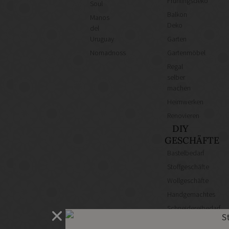
Frühlingsdeko
Soul
Balkon
Manos
Deko
del
Uruguay
Garten
Nomadnoss
Gartenmöbel
Regal
selber
machen
Heimwerken
Renovieren
DIY
GESCHÄFTE
Bastelbedarf
Stoffgeschäfte
Wollgeschäfte
Handgemachtes
Schneidereibedarf
Handarbeitszubehör