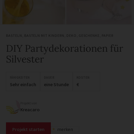
BASTELN
,
BASTELN MIT KINDERN
,
DEKO
,
GESCHENKE
,
PAPIER
DIY Partydekorationen für
Silvester
FÄHIGKEITEN
DAUER
KOSTEN
Sehr einfach
eine Stunde
€
Projekt von
Kreacaro
Projekt starten
merken