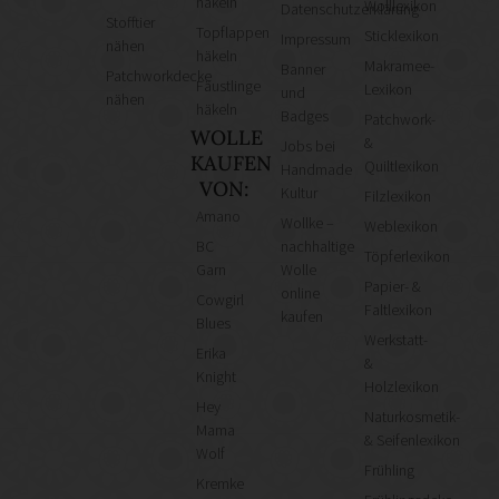
häkeln
Wolllexikon
Datenschutzerklärung
Stofftier
Topflappen
Sticklexikon
Impressum
nähen
häkeln
Makramee-
Banner
Patchworkdecke
Fäustlinge
Lexikon
und
nähen
häkeln
Badges
Patchwork-
WOLLE
&
Jobs bei
KAUFEN
Quiltlexikon
Handmade
VON:
Kultur
Filzlexikon
Amano
Wollke –
Weblexikon
BC
nachhaltige
Töpferlexikon
Garn
Wolle
Papier- &
online
Cowgirl
Faltlexikon
kaufen
Blues
Werkstatt-
Erika
&
Knight
Holzlexikon
Hey
Naturkosmetik-
Mama
& Seifenlexikon
Wolf
Frühling
Kremke