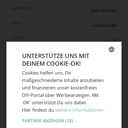
FÄHIGKEITEN
Sehr einfach
DAUER
eine Stunde
KOSTEN
€
UNTERSTÜTZE UNS MIT
Projekt starten
DEINEM COOKIE-OK!
GERMAN
Cookies helfen uns, Dir
ENGLISH
maßgeschneiderte Inhalte anzubieten
5
Teile mit Freunden
und finanzieren unser kostenfreies
DIY-Portal über Werbeanzeigen. Mit
'OK' unterstützt Du uns dabei.
Hier findest du
weitere Informationen.
Stichwörter
DIY
,
DIY-Kreativwerkstatt
,
Geburtstagsparty
,
PARTNER ANZEIGEN
(18) →
Neujahr
,
Neujahrsdekoration
,
Partydeko
,