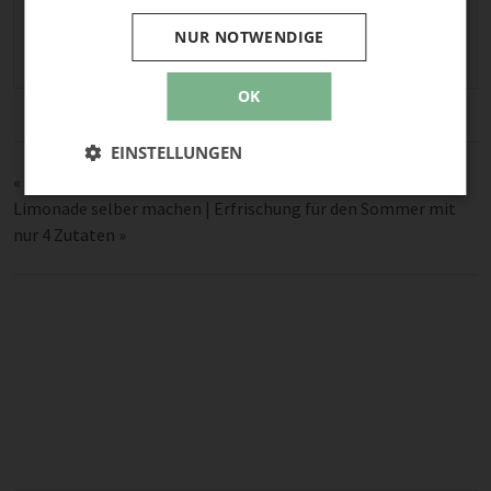
Partydekoration
,
Partyhütchen
,
selber machen
,
NUR NOTWENDIGE
Silvester
OK
EINSTELLUNGEN
«
Hundebett
Limonade selber machen | Erfrischung für den Sommer mit
nur 4 Zutaten
»