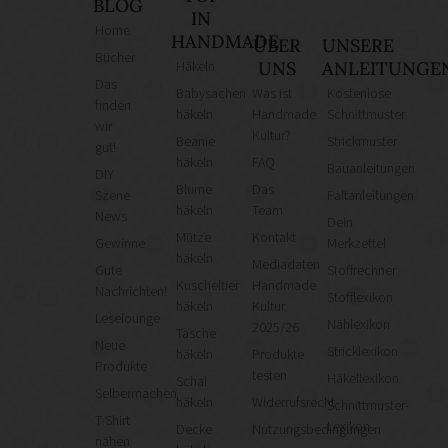
BLOG
IN
Home
HANDMADE
ÜBER
UNSERE
Bücher
Häkeln
UNS
ANLEITUNGE
Das
Babysachen
Was ist
Kostenlose
finden
häkeln
Handmade
Schnittmuster
wir
Kultur?
Beanie
Strickmuster
gut!
häkeln
FAQ
Bauanleitungen
DIY
Blume
Das
Szene
Faltanleitungen
häkeln
Team
News
Dein
Mütze
Kontakt
Gewinne
Merkzettel
häkeln
Mediadaten
Gute
Stoffrechner
Kuscheltier
Handmade
Nachrichten!
Stofflexikon
häkeln
Kultur
Leselounge
Nählexikon
2025/26
Tasche
Neue
Stricklexikon
häkeln
Produkte
Produkte
testen
Häkellexikon
Schal
Selbermachen
häkeln
Widerrufsrecht
Schnittmuster-
T-Shirt
Lexikon
Decke
Nutzungsbedingungen
nähen