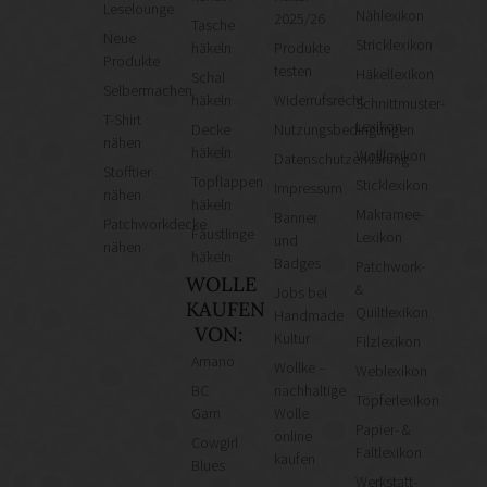
Leselounge
Nählexikon
2025/26
Tasche
Neue
Stricklexikon
häkeln
Produkte
Produkte
testen
Häkellexikon
Schal
Selbermachen
häkeln
Widerrufsrecht
Schnittmuster-
T-Shirt
Lexikon
Decke
Nutzungsbedingungen
nähen
häkeln
Wolllexikon
Datenschutzerklärung
Stofftier
Topflappen
Sticklexikon
Impressum
nähen
häkeln
Makramee-
Banner
Patchworkdecke
Fäustlinge
Lexikon
und
nähen
häkeln
Badges
Patchwork-
WOLLE
&
Jobs bei
KAUFEN
Quiltlexikon
Handmade
VON:
Kultur
Filzlexikon
Amano
Wollke –
Weblexikon
BC
nachhaltige
Töpferlexikon
Garn
Wolle
Papier- &
online
Cowgirl
Faltlexikon
kaufen
Blues
Werkstatt-