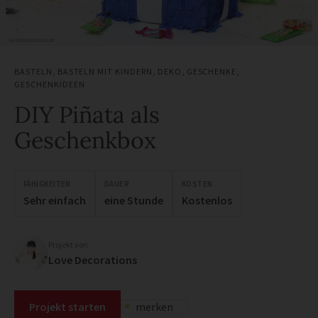
BASTELN
,
BASTELN MIT KINDERN
,
DEKO
,
GESCHENKE
,
GESCHENKIDEEN
DIY Piñata als
Geschenkbox
FÄHIGKEITEN
DAUER
KOSTEN
Sehr einfach
eine Stunde
Kostenlos
Projekt von
Love Decorations
Projekt starten
merken