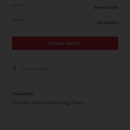
DAUER
eine Stunde
KOSTEN
Kostenlos
Projekt starten
4
Teile mit Freunden
Stichwörter
DIY
,
Feier
,
Feiern
,
Geburtstag
,
Pinata