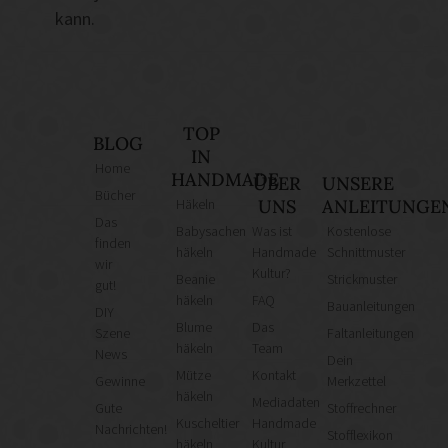
kann.
TOP
BLOG
IN
Home
HANDMADE
ÜBER
UNSERE
Bücher
Häkeln
UNS
ANLEITUNGE
Das
Babysachen
Was ist
Kostenlose
finden
häkeln
Handmade
Schnittmuster
wir
Kultur?
Beanie
Strickmuster
gut!
häkeln
FAQ
Bauanleitungen
DIY
Blume
Das
Szene
Faltanleitungen
häkeln
Team
News
Dein
Mütze
Kontakt
Gewinne
Merkzettel
häkeln
Mediadaten
Gute
Stoffrechner
Kuscheltier
Handmade
Nachrichten!
Stofflexikon
häkeln
Kultur