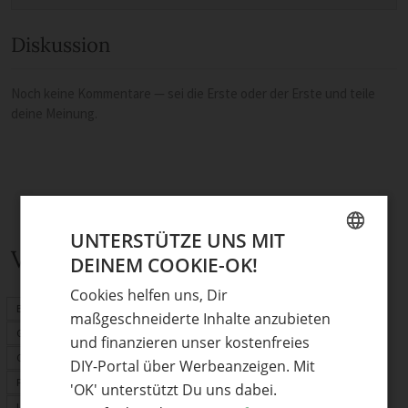
Diskussion
Noch keine Kommentare — sei die Erste oder der Erste und teile
deine Meinung.
UNTERSTÜTZE UNS MIT
Verwandte Themen
DEINEM COOKIE-OK!
GERMAN
Cookies helfen uns, Dir
ENGLISH
Basteln mit Kindern
maßgeschneiderte Inhalte anzubieten
Geschenke
und finanzieren unser kostenfreies
Origami
DIY-Portal über Werbeanzeigen. Mit
Fimo
'OK' unterstützt Du uns dabei.
Upcycling