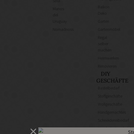
Soul
Balkon
Manos
Deko
del
Uruguay
Garten
Nomadnoss
Gartenmöbel
Regal
selber
machen
Heimwerken
Renovieren
DIY
GESCHÄFTE
Bastelbedarf
Stoffgeschäfte
Wollgeschäfte
Handgemachtes
Schneidereibedarf
Handarbeitszubehör