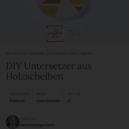
BASTELN MIT KINDERN
,
GESCHENKE
,
HOLZ
,
MALEN
DIY Untersetzer aus
Holzscheiben
FÄHIGKEITEN
DAUER
KOSTEN
Einfach
eine Stunde
€
Projekt von
neuesvongestern