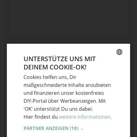
Name
UNTERSTÜTZE UNS MIT
E-Mail
DEINEM COOKIE-OK!
GERMAN
Optional: Foto teilen
Cookies helfen uns, Dir
ENGLISH
Bild anhängen
maßgeschneiderte Inhalte anzubieten
und finanzieren unser kostenfreies
Keine Datei ausgewählt
DIY-Portal über Werbeanzeigen. Mit
Maximale Dateigröße: 8 MB.
'OK' unterstützt Du uns dabei.
Erlaubt:
Bild
.
Hier findest du
weitere Informationen.
PARTNER ANZEIGEN
(18) →