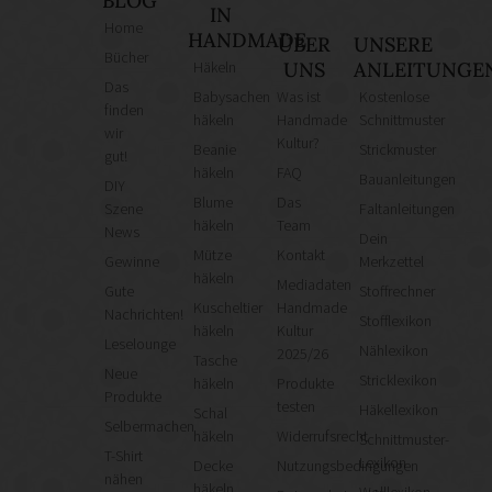
BLOG
IN
Home
HANDMADE
ÜBER
UNSERE
Bücher
Häkeln
UNS
ANLEITUNGE
Das
Babysachen
Was ist
Kostenlose
finden
häkeln
Handmade
Schnittmuster
wir
Kultur?
Beanie
Strickmuster
gut!
häkeln
FAQ
Bauanleitungen
DIY
Blume
Das
Szene
Faltanleitungen
häkeln
Team
News
Dein
Mütze
Kontakt
Gewinne
Merkzettel
häkeln
Mediadaten
Gute
Stoffrechner
Kuscheltier
Handmade
Nachrichten!
Stofflexikon
häkeln
Kultur
Leselounge
Nählexikon
2025/26
Tasche
Neue
Stricklexikon
häkeln
Produkte
Produkte
testen
Häkellexikon
Schal
Selbermachen
häkeln
Widerrufsrecht
Schnittmuster-
T-Shirt
Lexikon
Decke
Nutzungsbedingungen
nähen
häkeln
Wolllexikon