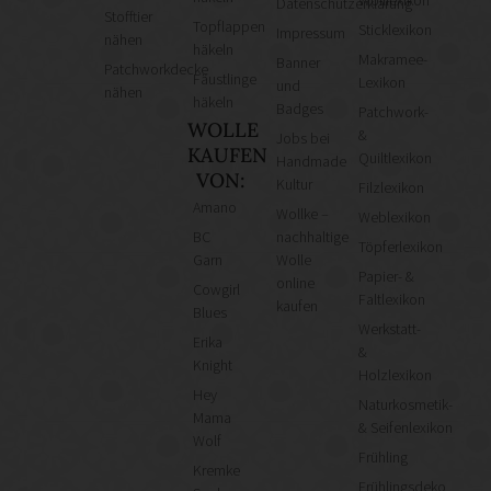
Datenschutzerklärung
Stofftier
Topflappen
Sticklexikon
Impressum
nähen
häkeln
Makramee-
Banner
Patchworkdecke
Fäustlinge
Lexikon
und
nähen
häkeln
Badges
Patchwork-
WOLLE
&
Jobs bei
KAUFEN
Quiltlexikon
Handmade
VON:
Kultur
Filzlexikon
Amano
Wollke –
Weblexikon
BC
nachhaltige
Töpferlexikon
Garn
Wolle
Papier- &
online
Cowgirl
Faltlexikon
kaufen
Blues
Werkstatt-
Erika
&
Knight
Holzlexikon
Hey
Naturkosmetik-
Mama
& Seifenlexikon
Wolf
Frühling
Kremke
Frühlingsdeko