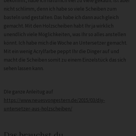
bekommt, habe ich natürlich viel zu viele gekauft. Ist aber
nicht schlimm, denn ich habe so viele Scheiben zum
basteln und gestalten. Das habe ich dann auch gleich
gemacht. Mit den Holzscheiben habt Ihr ja wirklich
unendlich viele Möglichkeiten, was Ihr so alles anstellen
könnt. Ich habe mich die Woche an Untersetzer gemacht.
Mit ein wenig Acrylfarbe peppt Ihr die Dinger auf und
macht die Scheiben somit zu einem Einzelstück das sich
sehen lassen kann.
DIe ganze Anleitug auf
https://www.neuesvongestern.de/2015/03/diy-
untersetzer-aus-holzscheiben/
Das brauchst du