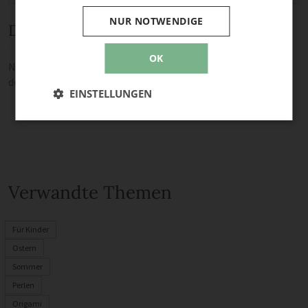
NUR NOTWENDIGE
Diskussion
OK
Noch keine Kommentare — sei die Erste oder der Erste und teile
deine Meinung.
EINSTELLUNGEN
Verwandte Themen
Für Kinder
Ostern
Sommer
Perlen
Origami