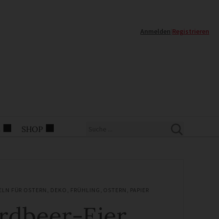
Anmelden
|
Registrieren
E
SHOP
ELN FÜR OSTERN
,
DEKO
,
FRÜHLING
,
OSTERN
,
PAPIER
rdbeer-Eier