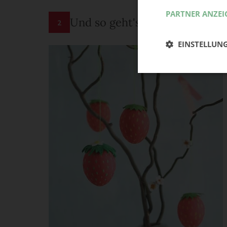
PARTNER ANZEI
Und so geht's:
2
EINSTELLUN