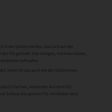
h in die Spitze stechen, das Loch auf der
der Filz geklebt. Eier reinigen, trocknen lassen,
amenkörner auftupfen.
bt, könnt ihr das auch mit der Spitze eines
 das Ei stecken, verkanten. Aus dem Filz
um Schluss den grünen Filz mit Kleber noch