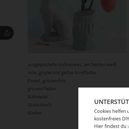
ausgepustete Hühnereier, am besten weiß
rote, grüne und gelbe Acrylfarbe
Pinsel, grünen Filz
grünen Faden
Nähnadel
UNTERSTÜTZ
Streichholz
Cookies helfen 
Kleber
kostenfreies DI
Hier findest du