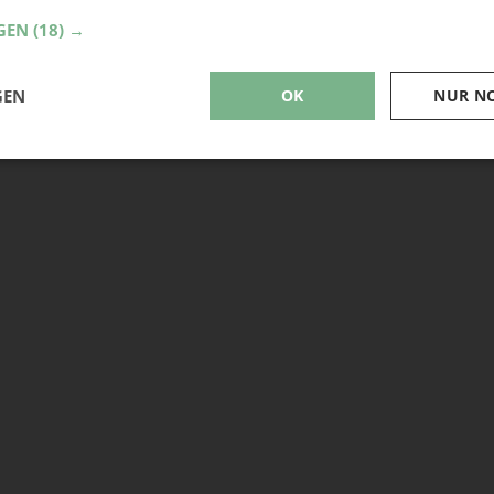
GEN
(18) →
GEN
OK
NUR N