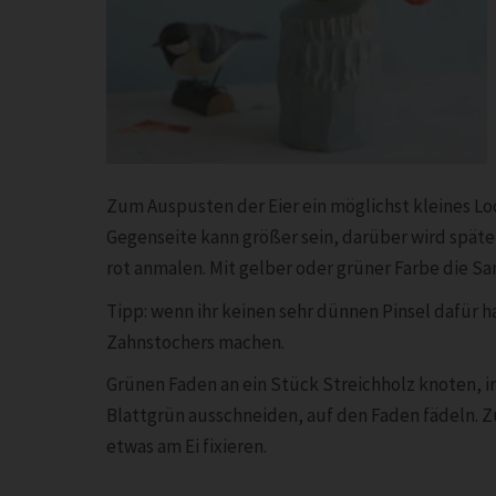
Zum Auspusten der Eier ein möglichst kleines Loc
Gegenseite kann größer sein, darüber wird später 
rot anmalen. Mit gelber oder grüner Farbe die S
Tipp: wenn ihr keinen sehr dünnen Pinsel dafür ha
Zahnstochers machen.
Grünen Faden an ein Stück Streichholz knoten, in
Blattgrün ausschneiden, auf den Faden fädeln. Z
etwas am Ei fixieren.