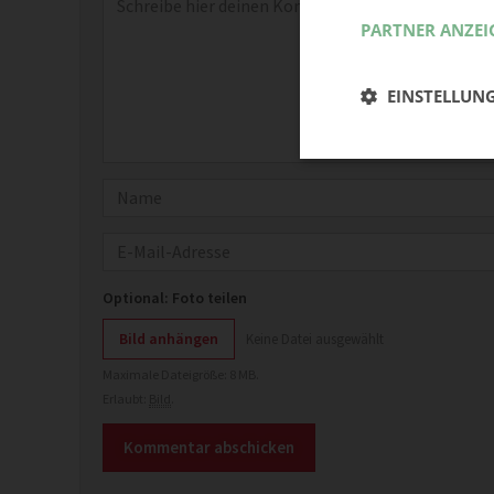
PARTNER ANZEI
EINSTELLUN
Name
E-Mail
Optional: Foto teilen
Bild anhängen
Keine Datei ausgewählt
Maximale Dateigröße: 8 MB.
Erlaubt:
Bild
.