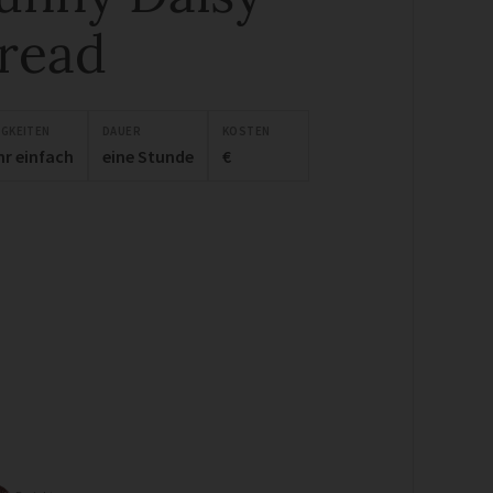
read
IGKEITEN
DAUER
KOSTEN
hr einfach
eine Stunde
€