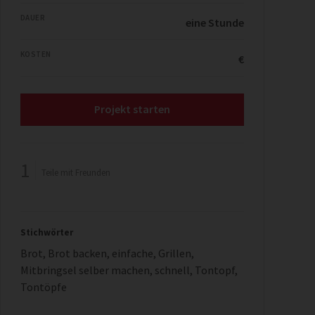
DAUER
eine Stunde
KOSTEN
€
Projekt starten
1
Teile mit Freunden
Stichwörter
Brot
,
Brot backen
,
einfache
,
Grillen
,
Mitbringsel selber machen
,
schnell
,
Tontopf
,
Tontöpfe