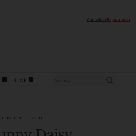
Anmelden
|
Registrieren
E
SHOP
,
GEBACKENES
,
REZEPTE
unny Daisy