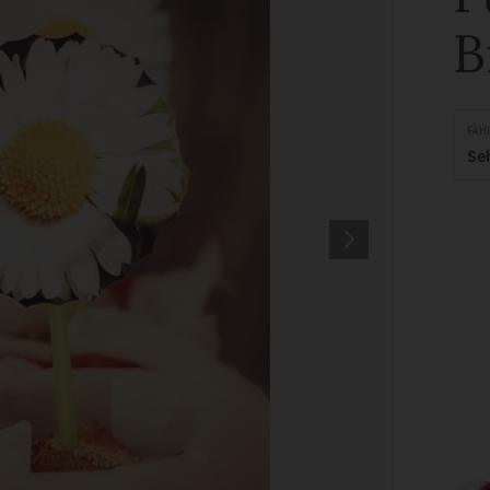
B
FÄH
Se