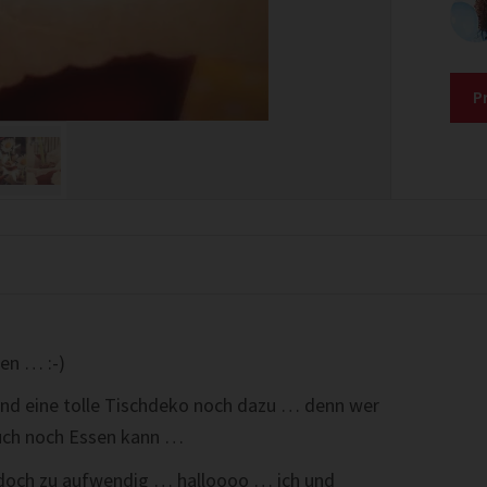
P
en … :-)
y und eine tolle Tischdeko noch dazu … denn wer
uch noch Essen kann …
r doch zu aufwendig … halloooo … ich und