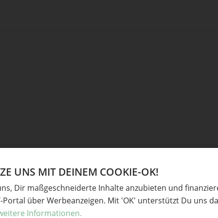
Ve
E UNS MIT DEINEM COOKIE-OK!
uns, Dir maßgeschneiderte Inhalte anzubieten und finanzie
derliche Felder sind mit
*
markiert
Upcyc
Y-Portal über Werbeanzeigen. Mit 'OK' unterstützt Du uns da
Garte
weitere Informationen.