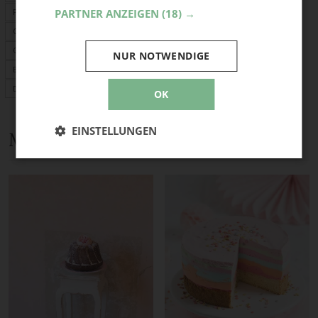
Frühlingskranz
PARTNER ANZEIGEN
(18) →
Osterdeko
Garten
NUR NOTWENDIGE
Basteln mit Kindern
Deko
OK
EINSTELLUNGEN
Mehr Anleitungen und DIY-Ideen