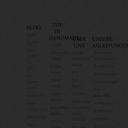
TOP
BLOG
IN
Home
HANDMADE
ÜBER
UNSERE
Bücher
Häkeln
UNS
ANLEITUNGE
Das
Babysachen
Was ist
Kostenlose
finden
häkeln
Handmade
Schnittmuster
wir
Kultur?
Beanie
Strickmuster
gut!
häkeln
FAQ
Bauanleitungen
DIY
Blume
Das
Szene
Faltanleitungen
häkeln
Team
News
Dein
Mütze
Kontakt
Gewinne
Merkzettel
häkeln
Mediadaten
Gute
Stoffrechner
Kuscheltier
Handmade
Nachrichten!
Stofflexikon
häkeln
Kultur
Leselounge
Nählexikon
2025/26
Tasche
Neue
Stricklexikon
häkeln
Produkte