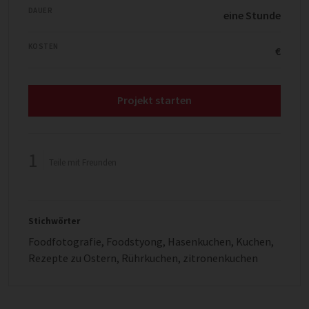
DAUER
eine Stunde
KOSTEN
€
Projekt starten
1
Teile mit Freunden
Stichwörter
Foodfotografie
,
Foodstyong
,
Hasenkuchen
,
Kuchen
,
Rezepte zu Ostern
,
Rührkuchen
,
zitronenkuchen