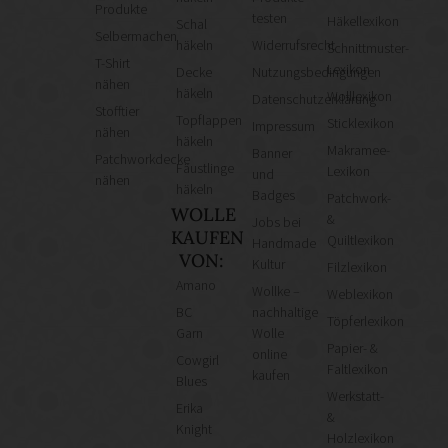
Produkte
testen
Häkellexikon
Schal
Selbermachen
häkeln
Widerrufsrecht
Schnittmuster-
T-Shirt
Lexikon
Decke
Nutzungsbedingungen
nähen
häkeln
Wolllexikon
Datenschutzerklärung
Stofftier
Topflappen
Sticklexikon
Impressum
nähen
häkeln
Makramee-
Banner
Patchworkdecke
Fäustlinge
Lexikon
und
nähen
häkeln
Badges
Patchwork-
WOLLE
&
Jobs bei
KAUFEN
Quiltlexikon
Handmade
VON:
Kultur
Filzlexikon
Amano
Wollke –
Weblexikon
BC
nachhaltige
Töpferlexikon
Garn
Wolle
Papier- &
online
Cowgirl
Faltlexikon
kaufen
Blues
Werkstatt-
Erika
&
Knight
Holzlexikon