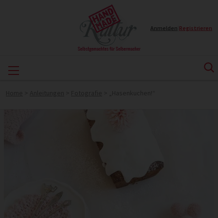
Anmelden
|
Registrieren
Home
>
Anleitungen
>
Fotografie
>
„Hasenkuchen!“