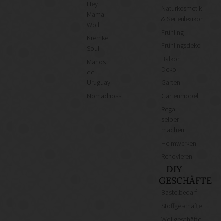
Hey
Naturkosmetik-
Mama
& Seifenlexikon
Wolf
Frühling
Kremke
Frühlingsdeko
Soul
Balkon
Manos
Deko
del
Uruguay
Garten
Nomadnoss
Gartenmöbel
Regal
selber
machen
Heimwerken
Renovieren
DIY
GESCHÄFTE
Bastelbedarf
Stoffgeschäfte
Wollgeschäfte