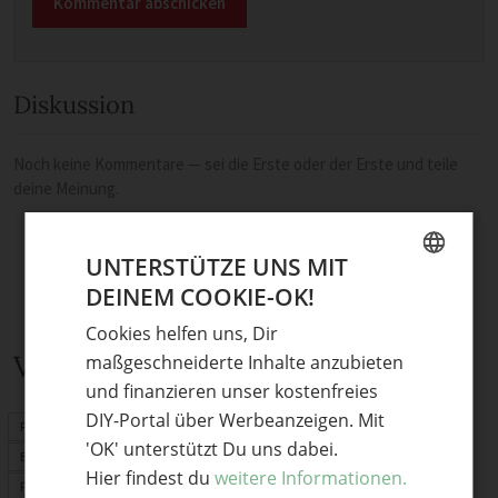
Diskussion
Noch keine Kommentare — sei die Erste oder der Erste und teile
deine Meinung.
UNTERSTÜTZE UNS MIT
DEINEM COOKIE-OK!
GERMAN
Cookies helfen uns, Dir
ENGLISH
Verwandte Themen
maßgeschneiderte Inhalte anzubieten
und finanzieren unser kostenfreies
DIY-Portal über Werbeanzeigen. Mit
Frühlingsdeko
'OK' unterstützt Du uns dabei.
Basteln Frühling
Hier findest du
weitere Informationen.
Frühlingsblumen