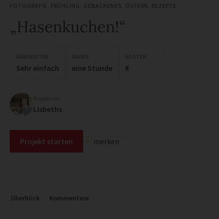
FOTOGRAFIE
,
FRÜHLING
,
GEBACKENES
,
OSTERN
,
REZEPTE
„Hasenkuchen!“
FÄHIGKEITEN
DAUER
KOSTEN
Sehr einfach
eine Stunde
€
Projekt von
Lisbeths
Projekt starten
merken
Überblick
Kommentare