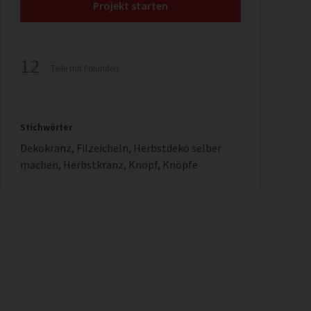
Projekt starten
12
Teile mit Freunden
Stichwörter
Dekokranz
,
Filzeicheln
,
Herbstdeko selber
machen
,
Herbstkranz
,
Knopf
,
Knöpfe