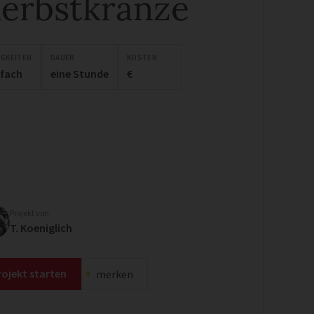
erbstkränze
IGKEITEN
DAUER
KOSTEN
nfach
eine Stunde
€
Projekt von
T. Koeniglich
rojekt starten
merken