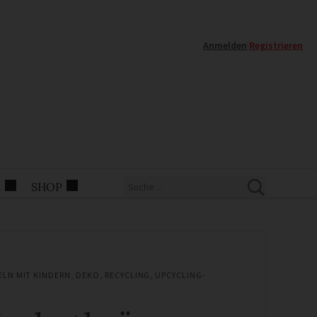
Anmelden
|
Registrieren
E
SHOP
ELN MIT KINDERN
,
DEKO
,
RECYCLING
,
UPCYCLING-
N