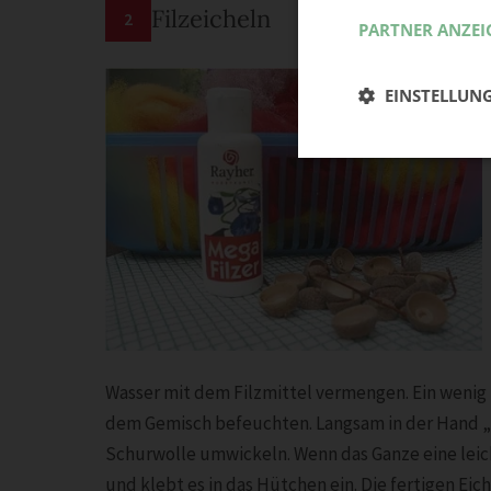
Filzeicheln
2
PARTNER ANZEI
EINSTELLUN
Wasser mit dem Filzmittel vermengen. Ein wenig
dem Gemisch befeuchten. Langsam in der Hand „
Schurwolle umwickeln. Wenn das Ganze eine leich
und klebt es in das Hütchen ein. Die fertigen Ei