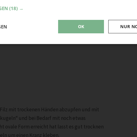
GEN
(18) →
GEN
OK
NUR N
 Filz mit trockenen Händen abzupfen und mit
kugeln“ und bei Bedarf mit noch etwas
t ovale Form erreicht hat lasst es gut trocknen
cheln um einen Kranz kleben.