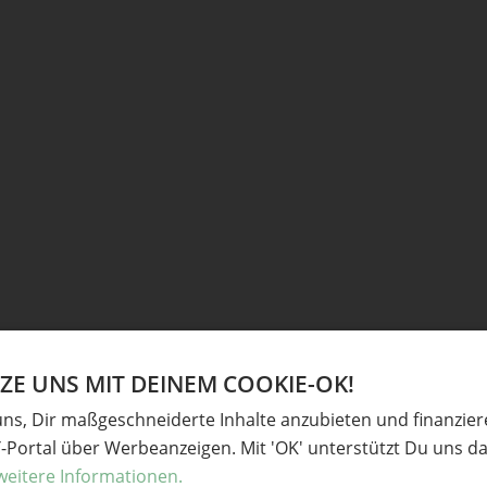
und dann um einen Kranzrohling wickeln. Am
E UNS MIT DEINEM COOKIE-OK!
uns, Dir maßgeschneiderte Inhalte anzubieten und finanzie
Y-Portal über Werbeanzeigen. Mit 'OK' unterstützt Du uns da
weitere Informationen.