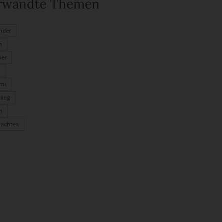
rwandte Themen
inder
n
er
n
mi
ling
n
nachten