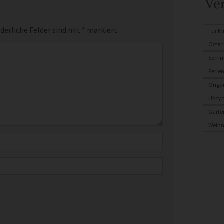
Ve
derliche Felder sind mit
*
markiert
Für K
Oster
Somm
Perle
Origa
Upcyc
Garte
Weih