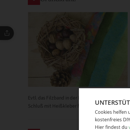
Evtl. das Filzband in der Mitte durchschneiden 
UNTERSTÜTZ
Schluß mit Heißkleber festkleben.
Cookies helfen 
kostenfreies DI
Hier findest du