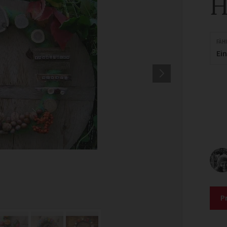
H
FÄH
Ei
P