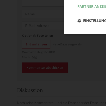
PARTNER ANZEI
Name
EINSTELLUN
E-Mail
Optional: Foto teilen
Bild anhängen
Keine Datei ausgewählt
Maximale Dateigröße: 8 MB.
Erlaubt:
Bild
.
Diskussion
Noch keine Kommentare — sei die Erste oder der Erste und t