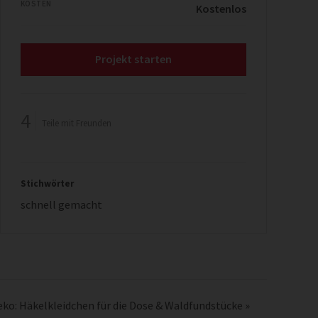
KOSTEN
Kostenlos
Projekt starten
4
Teile mit Freunden
Stichwörter
schnell gemacht
ko: Häkelkleidchen für die Dose & Waldfundstücke
»