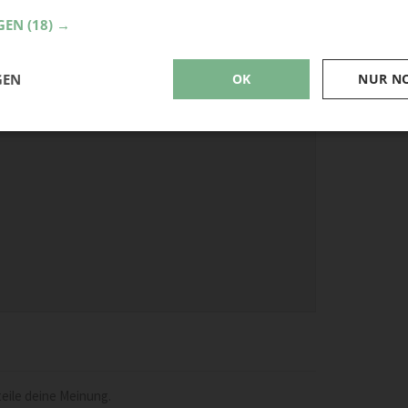
GEN
(18) →
Baste
GEN
OK
NUR N
eile deine Meinung.