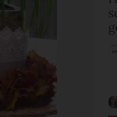
s
g
FÄH
Se