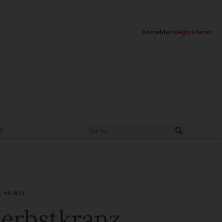
Anmelden
|
Registrieren
P
,
HERBST
erbstkranz