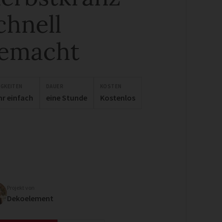
chnell
emacht
IGKEITEN
DAUER
KOSTEN
hr einfach
eine Stunde
Kostenlos
Projekt von
Dekoelement