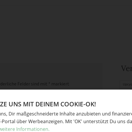
Ve
derliche Felder sind mit
*
markiert
Upcyc
Garte
Weih
E UNS MIT DEINEM COOKIE-OK!
Herbs
uns, Dir maßgeschneiderte Inhalte anzubieten und finanzie
Schm
Y-Portal über Werbeanzeigen. Mit 'OK' unterstützt Du uns da
Herbs
weitere Informationen.
Herbst