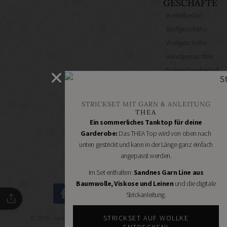
GESCHÄFTE
Bastelbedarf
Stoffgeschäfte
Wollgeschäfte
Handgemachtes
Schneidereibedarf
Handarbeitszubehör
DIY
STRICKSET MIT GARN & ANLEITUNG
Online
THEA
Shops
Ein sommerliches Tanktop für deine
Schmuckzubehör
Garderobe:
Das THEA Top wird von oben nach
unten gestrickt und kann in der Länge ganz einfach
Nähmaschinen
angepasst werden.
Im Set enthalten:
Sandnes Garn Line aus
Baumwolle, Viskose und Leinen
und die digitale
Strickanleitung.
STRICKSET AUF WOLLKE
© 2026 Handmade Kultur - DIY Community - Schöne Dinge
selbermachen.