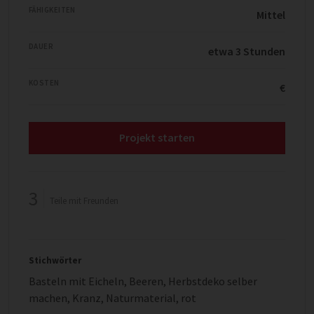
FÄHIGKEITEN
Mittel
DAUER
etwa 3 Stunden
KOSTEN
€
Projekt starten
3
Teile mit Freunden
Stichwörter
Basteln mit Eicheln
,
Beeren
,
Herbstdeko selber
machen
,
Kranz
,
Naturmaterial
,
rot