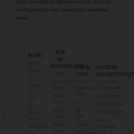
Mails zu erhalten. Mir bewusst ist, dass ich
mich jederzeit vom Newsletter abmelden
kann.
TOP
BLOG
IN
Home
HANDMADE
ÜBER
UNSERE
Bücher
Häkeln
UNS
ANLEITUNGE
Das
Babysachen
Was ist
Kostenlose
finden
häkeln
Handmade
Schnittmuster
wir
Kultur?
Beanie
Strickmuster
gut!
häkeln
FAQ
Bauanleitungen
DIY
Blume
Das
Szene
Faltanleitungen
häkeln
Team
News
Dein
Mütze
Kontakt
Gewinne
Merkzettel
häkeln
Mediadaten