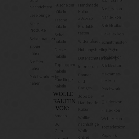
Gute
Stoffrechner
Kuscheltier
Handmade
Nachrichten!
Stofflexikon
häkeln
Kultur
Leselounge
Nählexikon
2025/26
Tasche
Neue
Stricklexikon
häkeln
Produkte
Produkte
testen
Häkellexikon
Schal
Selbermachen
häkeln
Widerrufsrecht
Schnittmuster-
T-Shirt
Lexikon
Decke
Nutzungsbedingungen
nähen
häkeln
Wolllexikon
Datenschutzerklärung
Stofftier
Topflappen
Sticklexikon
Impressum
nähen
häkeln
Makramee-
Banner
Patchworkdecke
Fäustlinge
Lexikon
und
nähen
häkeln
Badges
Patchwork-
WOLLE
&
Jobs bei
KAUFEN
Quiltlexikon
Handmade
VON:
Kultur
Filzlexikon
Amano
Wollke –
Weblexikon
BC
nachhaltige
Töpferlexikon
Garn
Wolle
Papier- &
online