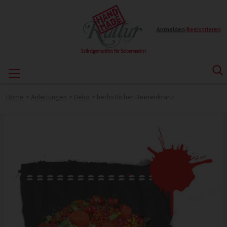
Anmelden
|
Registrieren
Home
>
Anleitungen
>
Deko
>
herbstlicher Beerenkranz