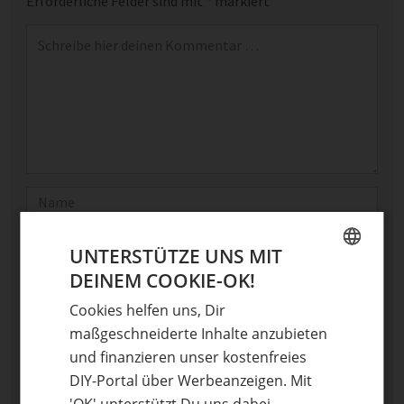
Erforderliche Felder sind mit
*
markiert
Kommentar
*
Name
E-Mail
UNTERSTÜTZE UNS MIT
DEINEM COOKIE-OK!
Optional: Foto teilen
GERMAN
Cookies helfen uns, Dir
ENGLISH
Bild anhängen
maßgeschneiderte Inhalte anzubieten
Keine Datei ausgewählt
und finanzieren unser kostenfreies
Maximale Dateigröße: 8 MB.
DIY-Portal über Werbeanzeigen. Mit
Erlaubt:
Bild
.