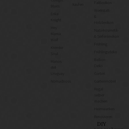
Cowgirl
Faltlexikon
kaufen
Blues
Werkstatt-
Erika
&
Knight
Holzlexikon
Hey
Naturkosmetik-
Mama
& Seifenlexikon
Wolf
Frühling
Kremke
Frühlingsdeko
Soul
Balkon
Manos
Deko
del
Uruguay
Garten
Nomadnoss
Gartenmöbel
Regal
selber
machen
Heimwerken
Renovieren
DIY