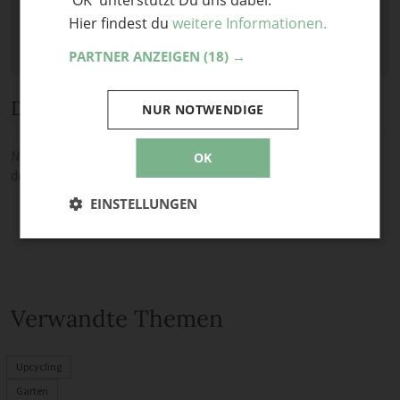
'OK' unterstützt Du uns dabei.
Hier findest du
weitere Informationen.
PARTNER ANZEIGEN
(18) →
Diskussion
NUR NOTWENDIGE
Noch keine Kommentare — sei die Erste oder der Erste und teile
OK
deine Meinung.
EINSTELLUNGEN
Verwandte Themen
Upcycling
Garten