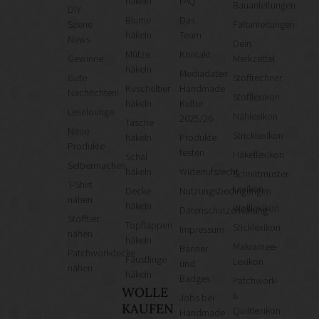
häkeln
FAQ
Bauanleitungen
DIY
Blume
Das
Szene
Faltanleitungen
häkeln
Team
News
Dein
Mütze
Kontakt
Gewinne
Merkzettel
häkeln
Mediadaten
Gute
Stoffrechner
Kuscheltier
Handmade
Nachrichten!
Stofflexikon
häkeln
Kultur
Leselounge
Nählexikon
2025/26
Tasche
Neue
Stricklexikon
häkeln
Produkte
Produkte
testen
Häkellexikon
Schal
Selbermachen
häkeln
Widerrufsrecht
Schnittmuster-
T-Shirt
Lexikon
Decke
Nutzungsbedingungen
nähen
häkeln
Wolllexikon
Datenschutzerklärung
Stofftier
Topflappen
Sticklexikon
Impressum
nähen
häkeln
Makramee-
Banner
Patchworkdecke
Fäustlinge
Lexikon
und
nähen
häkeln
Badges
Patchwork-
WOLLE
&
Jobs bei
KAUFEN
Quiltlexikon
Handmade