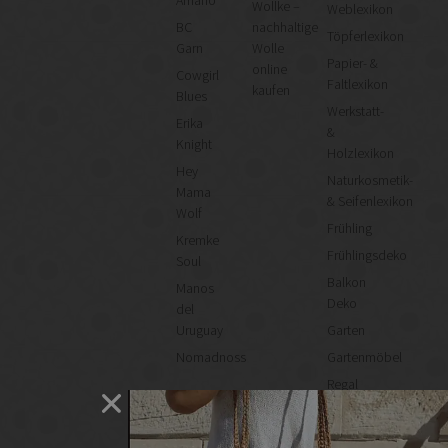
Amano
Wollke –
Weblexikon
BC
nachhaltige
Töpferlexikon
Garn
Wolle
Papier- &
online
Cowgirl
Faltlexikon
kaufen
Blues
Werkstatt-
Erika
&
Knight
Holzlexikon
Hey
Naturkosmetik-
Mama
& Seifenlexikon
Wolf
Frühling
Kremke
Frühlingsdeko
Soul
Balkon
Manos
Deko
del
Uruguay
Garten
Nomadnoss
Gartenmöbel
Regal
selber
machen