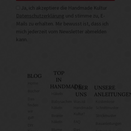
Ja, ich akzeptiere die Handmade Kultur
Datenschutzerklärung
und stimme zu, E-
Mails zu erhalten. Mir bewusst ist, dass ich
mich jederzeit vom Newsletter abmelden
kann.
TOP
BLOG
IN
Home
HANDMADE
ÜBER
UNSERE
Bücher
Häkeln
UNS
ANLEITUNGE
Das
Babysachen
Was ist
Kostenlose
finden
häkeln
Handmade
Schnittmuster
wir
Kultur?
Beanie
Strickmuster
gut!
häkeln
FAQ
Bauanleitungen
DIY
Blume
Das