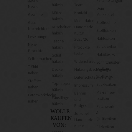
Szene
Faltanleitungen
häkeln
Team
News
Dein
Mütze
Kontakt
Gewinne
Merkzettel
häkeln
Mediadaten
Gute
Stoffrechner
Kuscheltier
Handmade
Nachrichten!
Stofflexikon
häkeln
Kultur
Leselounge
Nählexikon
2025/26
Tasche
Neue
Stricklexikon
häkeln
Produkte
Produkte
testen
Häkellexikon
Schal
Selbermachen
häkeln
Widerrufsrecht
Schnittmuster-
T-Shirt
Lexikon
Decke
Nutzungsbedingungen
nähen
häkeln
Wolllexikon
Datenschutzerklärung
Stofftier
Topflappen
Sticklexikon
Impressum
nähen
häkeln
Makramee-
Banner
Patchworkdecke
Fäustlinge
Lexikon
und
nähen
häkeln
Badges
Patchwork-
WOLLE
&
Jobs bei
KAUFEN
Quiltlexikon
Handmade
VON:
Kultur
Filzlexikon