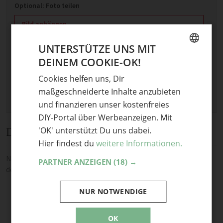
Optional: Foto teilen
Bild anhängen
Keine Datei ausgewählt
UNTERSTÜTZE UNS MIT
Maximale Dateigröße: 8 MB.
DEINEM COOKIE-OK!
GERMAN
Erlaubt:
Bild
.
Cookies helfen uns, Dir
ENGLISH
maßgeschneiderte Inhalte anzubieten
und finanzieren unser kostenfreies
DIY-Portal über Werbeanzeigen. Mit
'OK' unterstützt Du uns dabei.
Diskussion
Hier findest du
weitere Informationen.
Noch keine Kommentare — sei die Erste oder der Erste und teile
PARTNER ANZEIGEN
(18) →
deine Meinung.
NUR NOTWENDIGE
OK