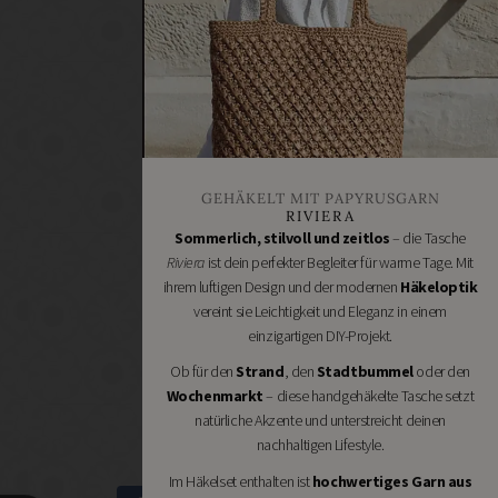
Heimwerken
Renovieren
DIY
GESCHÄFTE
Bastelbedarf
Stoffgeschäfte
Wollgeschäfte
GEHÄKELT MIT PAPYRUSGARN
Handgemachtes
RIVIERA
Schneidereibedarf
Sommerlich, stilvoll und zeitlos
– die Tasche
Riviera
ist dein perfekter Begleiter für warme Tage. Mit
Handarbeitszubehör
ihrem luftigen Design und der modernen
Häkeloptik
DIY
vereint sie Leichtigkeit und Eleganz in einem
Online
einzigartigen DIY-Projekt.
Shops
Ob für den
Strand
, den
Stadtbummel
oder den
Schmuckzubehör
Wochenmarkt
– diese handgehäkelte Tasche setzt
Nähmaschinen
natürliche Akzente und unterstreicht deinen
nachhaltigen Lifestyle.
Im Häkelset enthalten ist
hochwertiges Garn aus