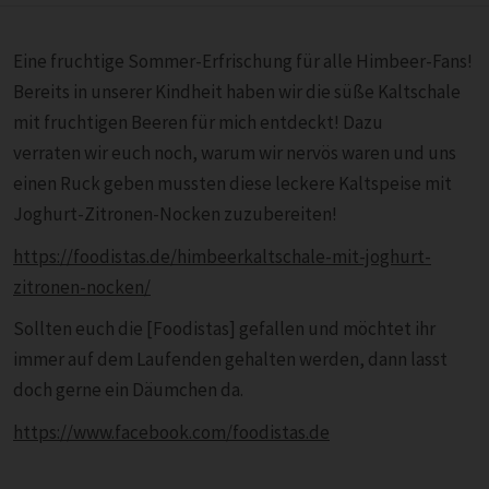
Eine fruchtige Sommer-Erfrischung für alle Himbeer-Fans!
Bereits in unserer Kindheit haben wir die süße Kaltschale
mit fruchtigen Beeren für mich entdeckt! Dazu
verraten wir euch noch, warum wir nervös waren und uns
einen Ruck geben mussten diese leckere Kaltspeise mit
Joghurt-Zitronen-Nocken zuzubereiten!
https://foodistas.de/himbeerkaltschale-mit-joghurt-
zitronen-nocken/
Sollten euch die [Foodistas] gefallen und möchtet ihr
immer auf dem Laufenden gehalten werden, dann lasst
doch gerne ein Däumchen da.
https://www.facebook.com/foodistas.de