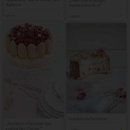
„Oma Gise’s luftiger
Rubinen
Himbeerkuchen!“
philuko
Lisbeths
Goldpünktchentorte
„Himbeer-Charlotte mit
englischer Creme!“
Lisbeths