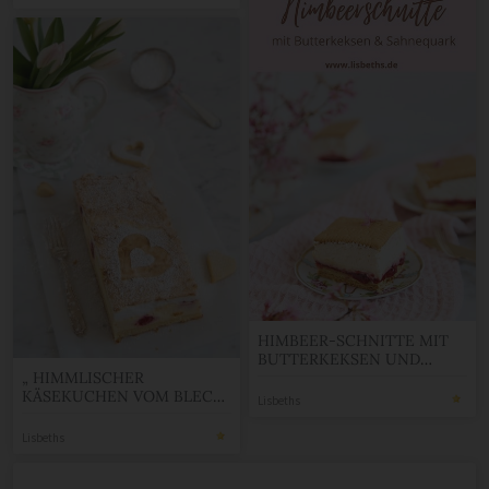
HIMBEER-SCHNITTE MIT
BUTTERKEKSEN UND
SAHNEQUARK
„ HIMMLISCHER
KÄSEKUCHEN VOM BLECH
Lisbeths
MIT HIMBEEREN UND
BAISER!“
Lisbeths