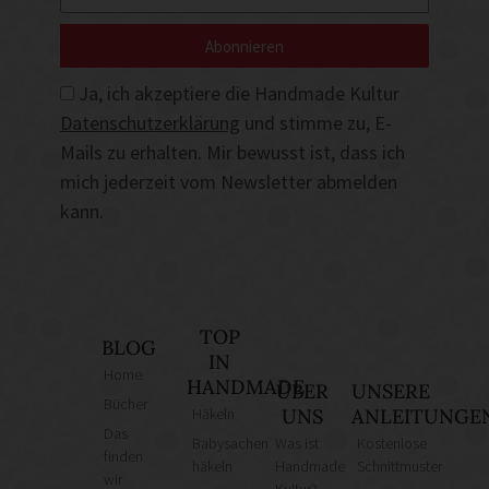
Abonnieren
Ja, ich akzeptiere die Handmade Kultur
Datenschutzerklärung
und stimme zu, E-
Mails zu erhalten. Mir bewusst ist, dass ich
mich jederzeit vom Newsletter abmelden
kann.
TOP
BLOG
IN
Home
HANDMADE
ÜBER
UNSERE
Bücher
Häkeln
UNS
ANLEITUNGE
Das
Babysachen
Was ist
Kostenlose
finden
häkeln
Handmade
Schnittmuster
wir