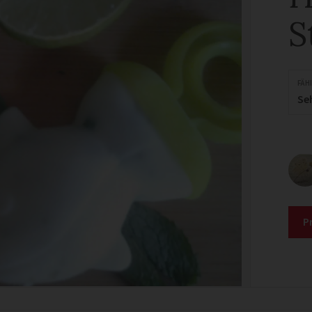
S
FÄH
Se
P