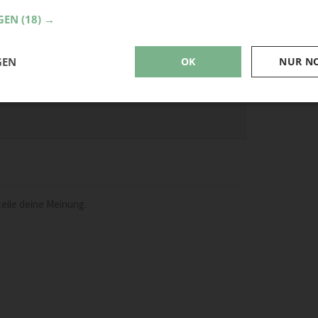
GEN
(18) →
GEN
OK
NUR N
eile deine Meinung.