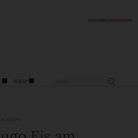
Anmelden
|
Registrieren
E
SHOP
EN
,
REZEPTE
ugo Eis am