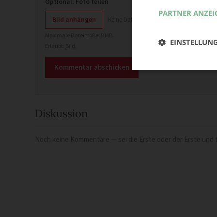
Optional: Foto teilen
PARTNER ANZEI
Bild anhängen
Keine Datei ausgewählt
Maximale Dateigröße: 8 MB.
EINSTELLUN
Erlaubt:
Bild
.
Diskussion
Noch keine Kommentare — sei die Erste oder der Erste und t