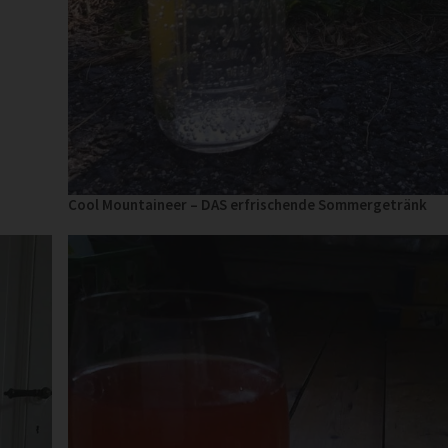
Cool Mountaineer – DAS erfrischende Sommergetränk