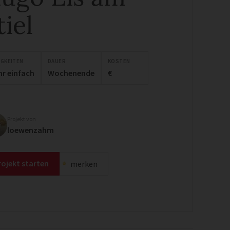
tiel
IGKEITEN
DAUER
KOSTEN
hr einfach
Wochenende
€
Projekt von
loewenzahm
rojekt starten
merken