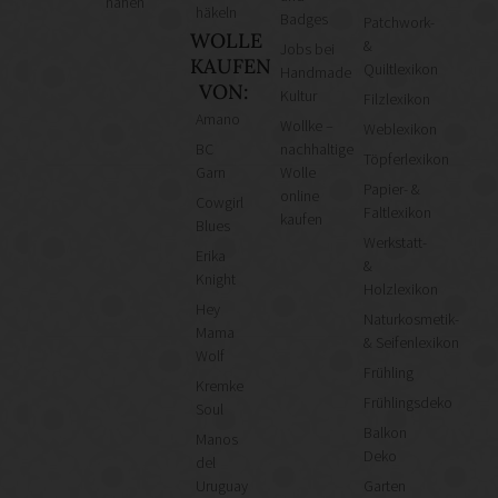
nähen
häkeln
Badges
Patchwork-
WOLLE
&
Jobs bei
KAUFEN
Quiltlexikon
Handmade
VON:
Kultur
Filzlexikon
Amano
Wollke –
Weblexikon
BC
nachhaltige
Töpferlexikon
Garn
Wolle
Papier- &
online
Cowgirl
Faltlexikon
kaufen
Blues
Werkstatt-
Erika
&
Knight
Holzlexikon
Hey
Naturkosmetik-
Mama
& Seifenlexikon
Wolf
Frühling
Kremke
Frühlingsdeko
Soul
Balkon
Manos
Deko
del
Uruguay
Garten