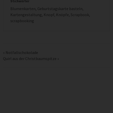
Stichwörter
Blumenkarten
,
Geburtstagskarte basteln
,
Kartengestaltung
,
Knopf
,
Knöpfe
,
Scrapbook
,
scrapbooking
«
Notfallschokolade
Quirl aus der Christbaumspitze
»