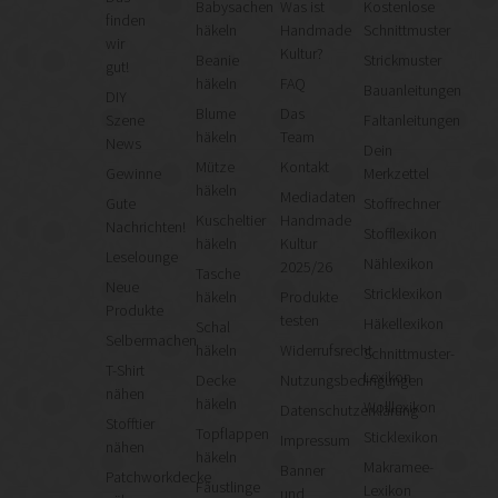
Babysachen
Was ist
Kostenlose
finden
häkeln
Handmade
Schnittmuster
wir
Kultur?
Beanie
Strickmuster
gut!
häkeln
FAQ
Bauanleitungen
DIY
Blume
Das
Szene
Faltanleitungen
häkeln
Team
News
Dein
Mütze
Kontakt
Gewinne
Merkzettel
häkeln
Mediadaten
Gute
Stoffrechner
Kuscheltier
Handmade
Nachrichten!
Stofflexikon
häkeln
Kultur
Leselounge
Nählexikon
2025/26
Tasche
Neue
Stricklexikon
häkeln
Produkte
Produkte
testen
Häkellexikon
Schal
Selbermachen
häkeln
Widerrufsrecht
Schnittmuster-
T-Shirt
Lexikon
Decke
Nutzungsbedingungen
nähen
häkeln
Wolllexikon
Datenschutzerklärung
Stofftier
Topflappen
Sticklexikon
Impressum
nähen
häkeln
Makramee-
Banner
Patchworkdecke
Fäustlinge
Lexikon
und