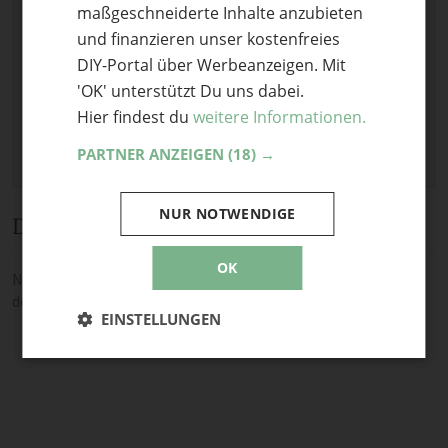
Bild anhängen
maßgeschneiderte Inhalte anzubieten
und finanzieren unser kostenfreies
Keine Datei ausgewählt
DIY-Portal über Werbeanzeigen. Mit
Maximale Dateigröße: 8 MB.
'OK' unterstützt Du uns dabei.
Erlaubt:
Bild
.
Hier findest du
weitere Informationen.
PARTNER ANZEIGEN
(18) →
NUR NOTWENDIGE
Diskussion
OK
Noch keine Kommentare — sei die Erste oder der Erste und teile
deine Meinung.
EINSTELLUNGEN