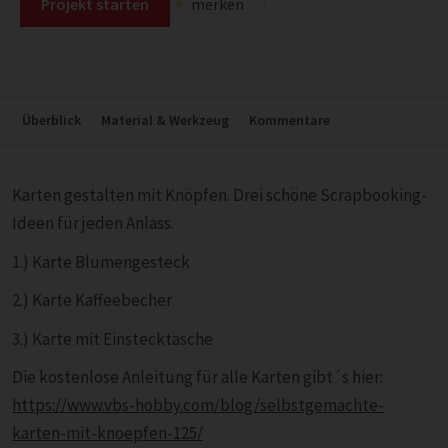
Projekt starten
merken
Überblick
Material & Werkzeug
Kommentare
Karten gestalten mit Knöpfen. Drei schöne Scrapbooking-
Ideen für jeden Anlass.
1.) Karte Blumengesteck
2.) Karte Kaffeebecher
3.) Karte mit Einstecktasche
Die kostenlose Anleitung für alle Karten gibt´s hier:
https://www.vbs-hobby.com/blog/selbstgemachte-
karten-mit-knoepfen-125/