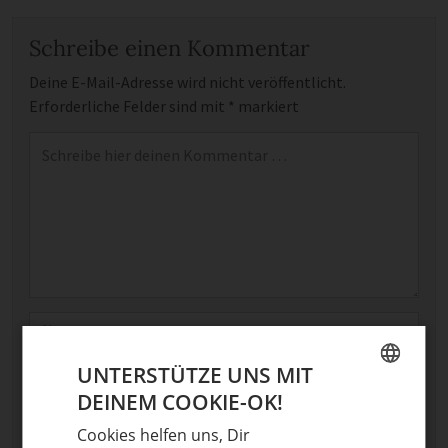
Schreibe einen Kommentar
Deine E-Mail-Adresse wird nicht veröffentlicht.
Erforderliche Felder sind mit
*
markiert
Kommentar
*
Name
UNTERSTÜTZE UNS MIT
E-Mail
DEINEM COOKIE-OK!
GERMAN
Optional: Foto teilen
Cookies helfen uns, Dir
ENGLISH