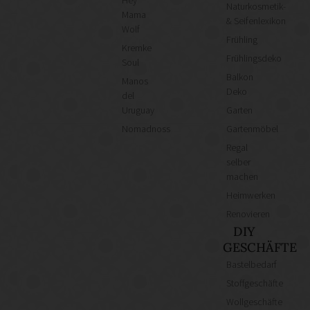
Hey
Naturkosmetik-
Mama
& Seifenlexikon
Wolf
Frühling
Kremke
Frühlingsdeko
Soul
Balkon
Manos
Deko
del
Uruguay
Garten
Nomadnoss
Gartenmöbel
Regal
selber
machen
Heimwerken
Renovieren
DIY
GESCHÄFTE
Bastelbedarf
Stoffgeschäfte
Wollgeschäfte