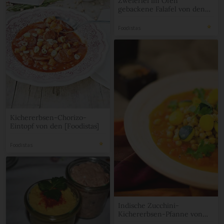
Zweierlei im Ofen
gebackene Falafel von den
[Foodistas]
Foodistas
Kichererbsen-Chorizo-
Eintopf von den [Foodistas]
Foodistas
Indische Zucchini-
Kichererbsen-Pfanne von
den [Foodistas]