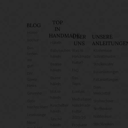
TOP
BLOG
IN
Home
HANDMADE
ÜBER
UNSERE
Bücher
Häkeln
UNS
ANLEITUNGE
Das
Babysachen
Was ist
Kostenlose
finden
häkeln
Handmade
Schnittmuster
wir
Kultur?
Beanie
Strickmuster
gut!
häkeln
FAQ
Bauanleitungen
DIY
Blume
Das
Szene
Faltanleitungen
häkeln
Team
News
Dein
Mütze
Kontakt
Gewinne
Merkzettel
häkeln
Mediadaten
Gute
Stoffrechner
Kuscheltier
Handmade
Nachrichten!
Stofflexikon
häkeln
Kultur
Leselounge
Nählexikon
2025/26
Tasche
Neue
Stricklexikon
häkeln
Produkte