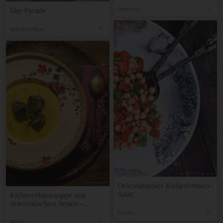
Foodistas
Dip-Parade
Mlle Petit Point
Orientalischer Kichererbsen-
Salat
Kichererbsensuppe mit
orientalischen Sesam-
Fleischklößchen
Filizity.
BirgitD