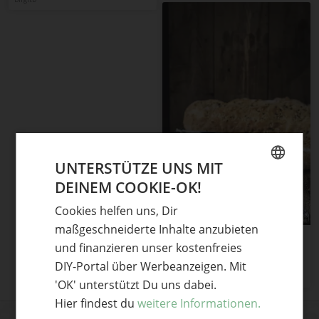
UNTERSTÜTZE UNS MIT
DEINEM COOKIE-OK!
GERMAN
Cookies helfen uns, Dir
ENGLISH
maßgeschneiderte Inhalte anzubieten
Fladenbrot mit Weizen-
und finanzieren unser kostenfreies
Ruchmehl & Kürbis-Hummus
[Birgit D]
DIY-Portal über Werbeanzeigen. Mit
BirgitD
'OK' unterstützt Du uns dabei.
Hier findest du
weitere Informationen.