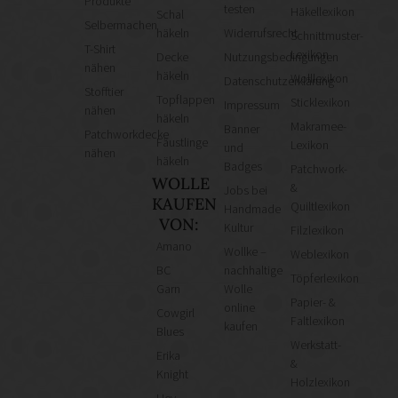
Produkte
testen
Häkellexikon
Schal
Selbermachen
häkeln
Widerrufsrecht
Schnittmuster-
T-Shirt
Lexikon
Decke
Nutzungsbedingungen
nähen
häkeln
Wolllexikon
Datenschutzerklärung
Stofftier
Topflappen
Sticklexikon
Impressum
nähen
häkeln
Makramee-
Banner
Patchworkdecke
Fäustlinge
Lexikon
und
nähen
häkeln
Badges
Patchwork-
WOLLE
&
Jobs bei
KAUFEN
Quiltlexikon
Handmade
VON:
Kultur
Filzlexikon
Amano
Wollke –
Weblexikon
BC
nachhaltige
Töpferlexikon
Garn
Wolle
Papier- &
online
Cowgirl
Faltlexikon
kaufen
Blues
Werkstatt-
Erika
&
Knight
Holzlexikon