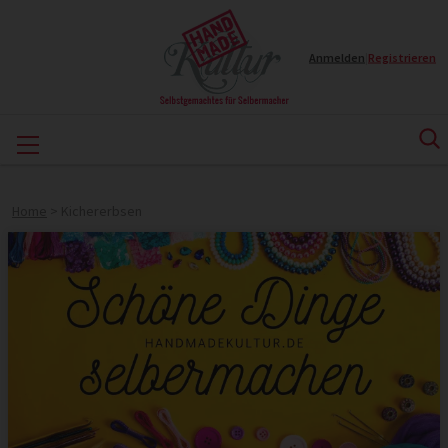
Anmelden
|
Registrieren
Home
>
Kichererbsen