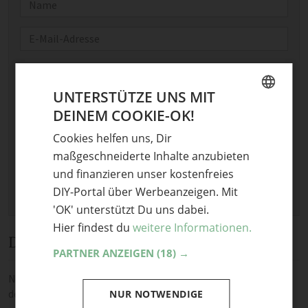
Name
E-Mail
Optional: Foto teilen
Bild anhängen
UNTERSTÜTZE UNS MIT
DEINEM COOKIE-OK!
Keine Datei ausgewählt
GERMAN
Maximale Dateigröße: 8 MB.
Cookies helfen uns, Dir
ENGLISH
Erlaubt:
Bild
.
maßgeschneiderte Inhalte anzubieten
und finanzieren unser kostenfreies
DIY-Portal über Werbeanzeigen. Mit
'OK' unterstützt Du uns dabei.
Hier findest du
weitere Informationen.
Diskussion
PARTNER ANZEIGEN
(18) →
Noch keine Kommentare — sei die Erste oder der Erste und teile
deine Meinung.
NUR NOTWENDIGE