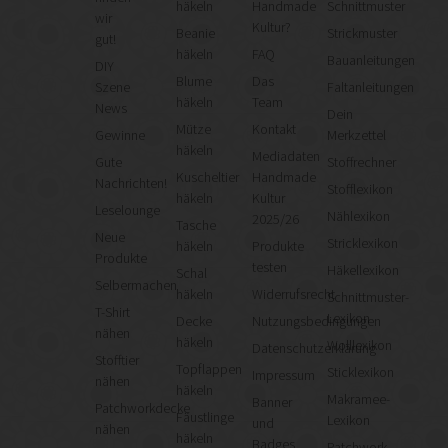
häkeln
Handmade
Schnittmuster
wir
Kultur?
Beanie
Strickmuster
gut!
häkeln
FAQ
Bauanleitungen
DIY
Blume
Das
Szene
Faltanleitungen
häkeln
Team
News
Dein
Mütze
Kontakt
Gewinne
Merkzettel
häkeln
Mediadaten
Gute
Stoffrechner
Kuscheltier
Handmade
Nachrichten!
Stofflexikon
häkeln
Kultur
Leselounge
Nählexikon
2025/26
Tasche
Neue
Stricklexikon
häkeln
Produkte
Produkte
testen
Häkellexikon
Schal
Selbermachen
häkeln
Widerrufsrecht
Schnittmuster-
T-Shirt
Lexikon
Decke
Nutzungsbedingungen
nähen
häkeln
Wolllexikon
Datenschutzerklärung
Stofftier
Topflappen
Sticklexikon
Impressum
nähen
häkeln
Makramee-
Banner
Patchworkdecke
Fäustlinge
Lexikon
und
nähen
häkeln
Badges
Patchwork-