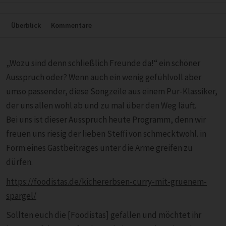
Überblick
Kommentare
„Wozu sind denn schließlich Freunde da!“ ein schöner
Ausspruch oder? Wenn auch ein wenig gefühlvoll aber
umso passender, diese Songzeile aus einem Pur-Klassiker,
der uns allen wohl ab und zu mal über den Weg läuft.
Bei uns ist dieser Ausspruch heute Programm, denn wir
freuen uns riesig der lieben Steffi von schmecktwohl. in
Form eines Gastbeitrages unter die Arme greifen zu
dürfen.
https://foodistas.de/kichererbsen-curry-mit-gruenem-
spargel/
Sollten euch die [Foodistas] gefallen und möchtet ihr