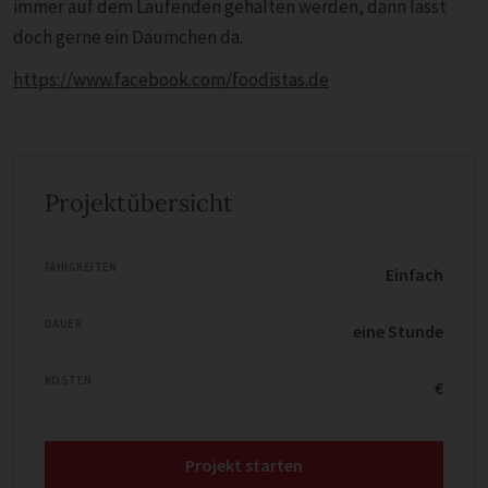
immer auf dem Laufenden gehalten werden, dann lasst
doch gerne ein Däumchen da.
https://www.facebook.com/foodistas.de
Projektübersicht
FÄHIGKEITEN
Einfach
DAUER
eine Stunde
KOSTEN
€
Projekt starten