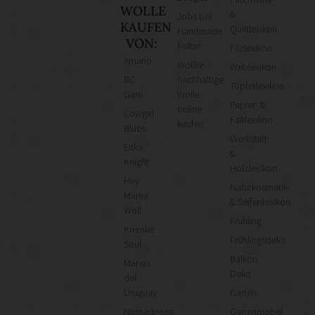
WOLLE
&
Jobs bei
KAUFEN
Quiltlexikon
Handmade
VON:
Kultur
Filzlexikon
Amano
Wollke –
Weblexikon
BC
nachhaltige
Töpferlexikon
Garn
Wolle
Papier- &
online
Cowgirl
Faltlexikon
kaufen
Blues
Werkstatt-
Erika
&
Knight
Holzlexikon
Hey
Naturkosmetik-
Mama
& Seifenlexikon
Wolf
Frühling
Kremke
Frühlingsdeko
Soul
Balkon
Manos
Deko
del
Uruguay
Garten
Nomadnoss
Gartenmöbel