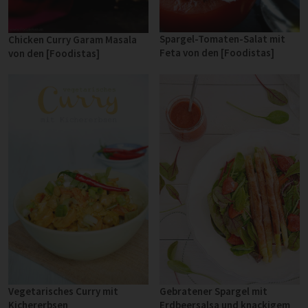
Spargel-Tomaten-Salat mit
Chicken Curry Garam Masala
Feta von den [Foodistas]
von den [Foodistas]
Vegetarisches Curry mit
Gebratener Spargel mit
Kichererbsen
Erdbeersalsa und kna­cki­gem