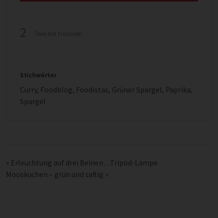
2
Teile mit Freunden
Stichwörter
Curry
,
Foodblog
,
Foodistas
,
Grüner Spargel
,
Paprika
,
Spargel
«
Erleuchtung auf drei Beinen…Tripod-Lampe
Mooskuchen – grün und saftig
»