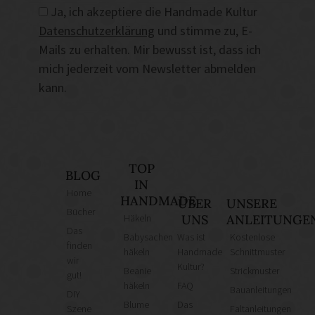
Ja, ich akzeptiere die Handmade Kultur
Datenschutzerklärung
und stimme zu, E-
Mails zu erhalten. Mir bewusst ist, dass ich
mich jederzeit vom Newsletter abmelden
kann.
TOP
BLOG
IN
Home
HANDMADE
ÜBER
UNSERE
Bücher
Häkeln
UNS
ANLEITUNGE
Das
Babysachen
Was ist
Kostenlose
finden
häkeln
Handmade
Schnittmuster
wir
Kultur?
Beanie
Strickmuster
gut!
häkeln
FAQ
Bauanleitungen
DIY
Blume
Das
Szene
Faltanleitungen