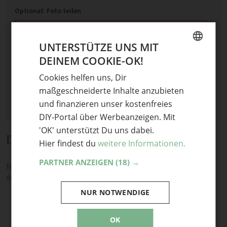
Optional: Foto teilen
Bild anhängen
UNTERSTÜTZE UNS MIT
Keine Datei ausgewählt
DEINEM COOKIE-OK!
Maximale Dateigröße: 8 MB.
GERMAN
Erlaubt:
Bild
.
Cookies helfen uns, Dir
ENGLISH
maßgeschneiderte Inhalte anzubieten
und finanzieren unser kostenfreies
DIY-Portal über Werbeanzeigen. Mit
'OK' unterstützt Du uns dabei.
Diskussion
Hier findest du
weitere Informationen.
PARTNER ANZEIGEN
(18) →
Noch keine Kommentare — sei die Erste oder der Erste und teile
deine Meinung.
NUR NOTWENDIGE
OK