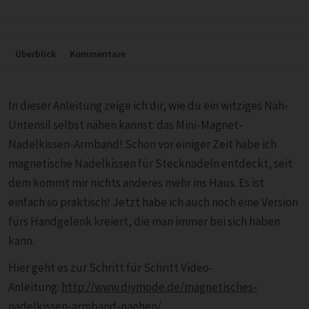
Überblick
Kommentare
In dieser Anleitung zeige ich dir, wie du ein witziges Näh-
Untensil selbst nähen kannst: das Mini-Magnet-
Nadelkissen-Armband! Schon vor einiger Zeit habe ich
magnetische Nadelkissen für Stecknadeln entdeckt, seit
dem kommt mir nichts anderes mehr ins Haus. Es ist
einfach so praktisch! Jetzt habe ich auch noch eine Version
fürs Handgelenk kreiert, die man immer bei sich haben
kann.
Hier geht es zur Schritt für Schritt Video-
Anleitung:
http://www.diymode.de/magnetisches-
nadelkissen-armband-naehen/