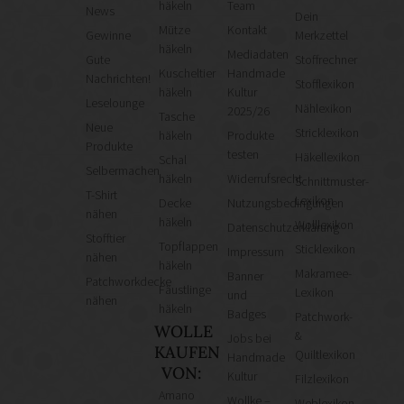
häkeln
Team
News
Dein
Mütze
Kontakt
Gewinne
Merkzettel
häkeln
Mediadaten
Gute
Stoffrechner
Kuscheltier
Handmade
Nachrichten!
Stofflexikon
häkeln
Kultur
Leselounge
Nählexikon
2025/26
Tasche
Neue
Stricklexikon
häkeln
Produkte
Produkte
testen
Häkellexikon
Schal
Selbermachen
häkeln
Widerrufsrecht
Schnittmuster-
T-Shirt
Lexikon
Decke
Nutzungsbedingungen
nähen
häkeln
Wolllexikon
Datenschutzerklärung
Stofftier
Topflappen
Sticklexikon
Impressum
nähen
häkeln
Makramee-
Banner
Patchworkdecke
Fäustlinge
Lexikon
und
nähen
häkeln
Badges
Patchwork-
WOLLE
&
Jobs bei
KAUFEN
Quiltlexikon
Handmade
VON:
Kultur
Filzlexikon
Amano
Wollke –
Weblexikon