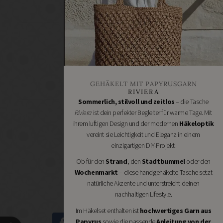
Renovieren
DIY
GESCHÄFTE
Bastelbedarf
Stoffgeschäfte
Wollgeschäfte
GEHÄKELT MIT PAPYRUSGARN
Handgemachtes
RIVIERA
Schneidereibedarf
Sommerlich, stilvoll und zeitlos
– die Tasche
Riviera
ist dein perfekter Begleiter für warme Tage. Mit
Handarbeitszubehör
ihrem luftigen Design und der modernen
Häkeloptik
DIY
vereint sie Leichtigkeit und Eleganz in einem
Online
einzigartigen DIY-Projekt.
Shops
Ob für den
Strand
, den
Stadtbummel
oder den
Schmuckzubehör
Wochenmarkt
– diese handgehäkelte Tasche setzt
Nähmaschinen
natürliche Akzente und unterstreicht deinen
nachhaltigen Lifestyle.
Im Häkelset enthalten ist
hochwertiges Garn aus
Papyrus
sowie die passende
Anleitung von der