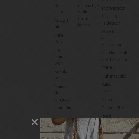
BC
nachhaltige
Töpferlexikon
Garn
Wolle
Papier- &
online
Cowgirl
Faltlexikon
kaufen
Blues
Werkstatt-
Erika
&
Knight
Holzlexikon
Hey
Naturkosmetik-
Mama
& Seifenlexikon
Wolf
Frühling
Kremke
Frühlingsdeko
Soul
Balkon
Manos
Deko
del
Uruguay
Garten
Nomadnoss
Gartenmöbel
Regal
selber
machen
Heimwerken