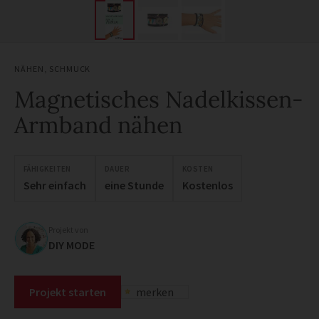
NÄHEN
,
SCHMUCK
Magnetisches Nadelkissen-
Armband nähen
FÄHIGKEITEN
DAUER
KOSTEN
Sehr einfach
eine Stunde
Kostenlos
Projekt von
DIY MODE
Projekt starten
merken