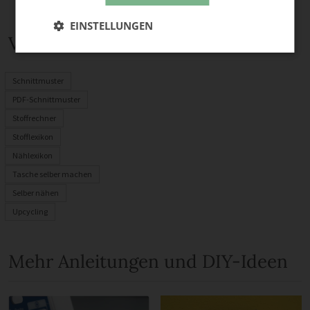
EINSTELLUNGEN
Verwandte Themen
Schnittmuster
PDF-Schnittmuster
Stoffrechner
Stofflexikon
Nählexikon
Tasche selber machen
Selber nähen
Upcycling
Mehr Anleitungen und DIY-Ideen