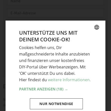
E-Mail
Optional: Foto teilen
UNTERSTÜTZE UNS MIT
Bild anhängen
DEINEM COOKIE-OK!
GERMAN
Keine Datei ausgewählt
Cookies helfen uns, Dir
Maximale Dateigröße: 8 MB.
ENGLISH
Erlaubt:
Bild
.
maßgeschneiderte Inhalte anzubieten
und finanzieren unser kostenfreies
DIY-Portal über Werbeanzeigen. Mit
'OK' unterstützt Du uns dabei.
Hier findest du
weitere Informationen.
Diskussion
PARTNER ANZEIGEN
(18) →
Noch keine Kommentare — sei die Erste oder der Erste und teile
NUR NOTWENDIGE
deine Meinung.