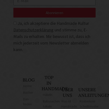
Abonnieren
Ja, ich akzeptiere die Handmade Kultur
Datenschutzerklärung
und stimme zu, E-
Mails zu erhalten. Mir bewusst ist, dass ich
mich jederzeit vom Newsletter abmelden
kann.
TOP
BLOG
IN
Home
HANDMADE
ÜBER
UNSERE
Bücher
Häkeln
UNS
ANLEITUNGE
Das
Babysachen
Was ist
Kostenlose
finden
häkeln
Handmade
Schnittmuster