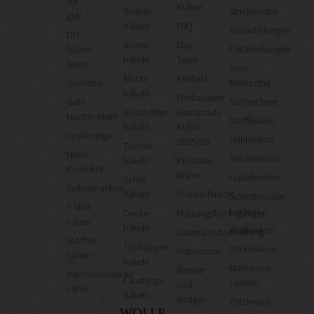
wir
Kultur?
Beanie
Strickmuster
gut!
häkeln
FAQ
Bauanleitungen
DIY
Blume
Das
Szene
Faltanleitungen
häkeln
Team
News
Dein
Mütze
Kontakt
Gewinne
Merkzettel
häkeln
Mediadaten
Gute
Stoffrechner
Kuscheltier
Handmade
Nachrichten!
Stofflexikon
häkeln
Kultur
Leselounge
Nählexikon
2025/26
Tasche
Neue
Stricklexikon
häkeln
Produkte
Produkte
testen
Häkellexikon
Schal
Selbermachen
häkeln
Widerrufsrecht
Schnittmuster-
T-Shirt
Lexikon
Decke
Nutzungsbedingungen
nähen
häkeln
Wolllexikon
Datenschutzerklärung
Stofftier
Topflappen
Sticklexikon
Impressum
nähen
häkeln
Makramee-
Banner
Patchworkdecke
Fäustlinge
Lexikon
und
nähen
häkeln
Badges
Patchwork-
WOLLE