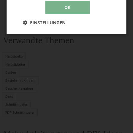
OK
EINSTELLUNGEN
Verwandte Themen
Herbstdeko
Herbstblätter
Garten
Basteln mit Kindern
Geschenke nähen
Deko
Schnittmuster
PDF-Schnittmuster