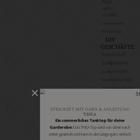
Regal
selber
machen
Heimwerken
Renovieren
DIY
GESCHÄFTE
Bastelbedarf
Stoffgeschäfte
Wollgeschäfte
Handgemachtes
Schneidereibedarf
Handarbeitszubehör
DIY
STRICKSET MIT GARN & ANLEITUNG
Online
THEA
Shops
Ein sommerliches Tanktop für deine
Schmuckzubehör
Garderobe:
Das THEA Top wird von oben nach
unten gestrickt und kann in der Länge ganz einfach
Nähmaschinen