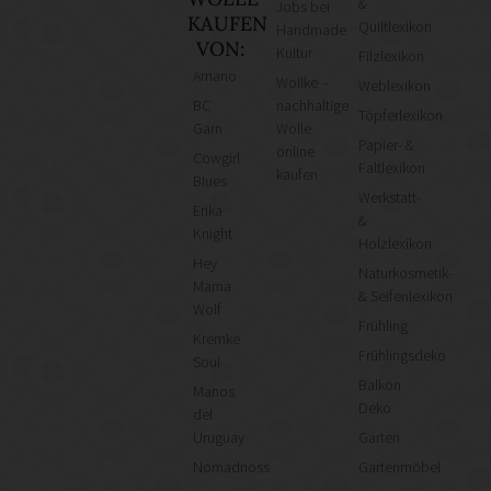
&
Jobs bei
KAUFEN
Quiltlexikon
Handmade
VON:
Kultur
Filzlexikon
Amano
Wollke –
Weblexikon
BC
nachhaltige
Töpferlexikon
Garn
Wolle
Papier- &
online
Cowgirl
Faltlexikon
kaufen
Blues
Werkstatt-
Erika
&
Knight
Holzlexikon
Hey
Naturkosmetik-
Mama
& Seifenlexikon
Wolf
Frühling
Kremke
Frühlingsdeko
Soul
Balkon
Manos
Deko
del
Uruguay
Garten
Nomadnoss
Gartenmöbel