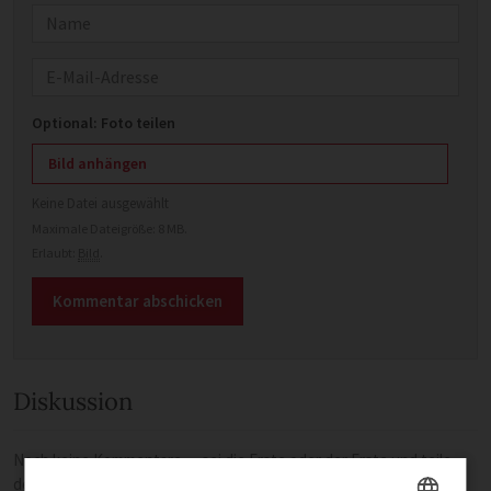
Name
E-Mail
Optional: Foto teilen
Bild anhängen
Keine Datei ausgewählt
Maximale Dateigröße: 8 MB.
Erlaubt:
Bild
.
Diskussion
Noch keine Kommentare — sei die Erste oder der Erste und teile
deine Meinung.