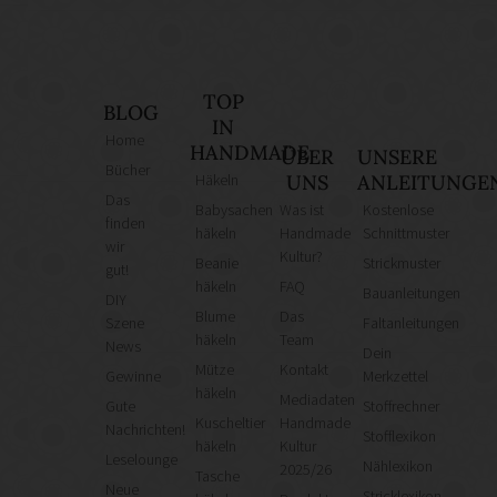
TOP
BLOG
IN
Home
HANDMADE
ÜBER
UNSERE
Bücher
Häkeln
UNS
ANLEITUNGE
Das
Babysachen
Was ist
Kostenlose
finden
häkeln
Handmade
Schnittmuster
wir
Kultur?
Beanie
Strickmuster
gut!
häkeln
FAQ
Bauanleitungen
DIY
Blume
Das
Szene
Faltanleitungen
häkeln
Team
News
Dein
Mütze
Kontakt
Gewinne
Merkzettel
häkeln
Mediadaten
Gute
Stoffrechner
Kuscheltier
Handmade
Nachrichten!
Stofflexikon
häkeln
Kultur
Leselounge
Nählexikon
2025/26
Tasche
Neue
Stricklexikon