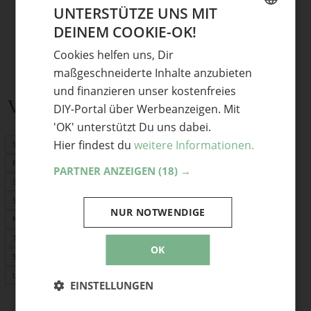
UNTERSTÜTZE UNS MIT
DEINEM COOKIE-OK!
GERMAN
Cookies helfen uns, Dir
ENGLISH
maßgeschneiderte Inhalte anzubieten
und finanzieren unser kostenfreies
Verwandte Themen
DIY-Portal über Werbeanzeigen. Mit
'OK' unterstützt Du uns dabei.
Hier findest du
weitere Informationen.
Schnittmuster
PDF-Schnittmuster
PARTNER ANZEIGEN
(18) →
Stoffrechner
Stofflexikon
NUR NOTWENDIGE
Nählexikon
Tasche selber machen
OK
Selber nähen
Upcycling
EINSTELLUNGEN