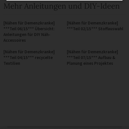
Mehr Anleitungen und DIY-Ideen
[Nähen für Demenzkranke]
[Nähen für Demenzkranke]
***Teil 06/15*** Übersicht:
***Teil 02/15*** Stoffauswahl
Anleitungen für DIY Näh-
Accessoires
[Nähen für Demenzkranke]
[Nähen für Demenzkranke]
***Teil 04/15*** recycelte
***Teil 07/15*** Aufbau &
Textilien
Planung eines Projektes