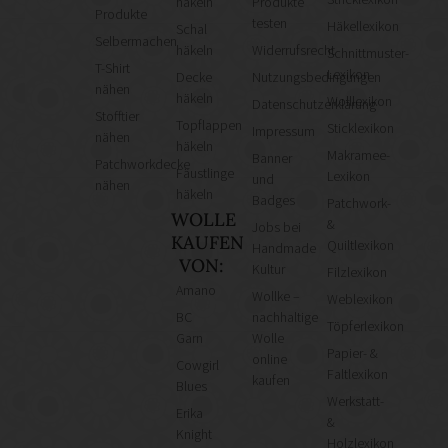
häkeln
Produkte
Produkte
testen
Häkellexikon
Schal
Selbermachen
häkeln
Widerrufsrecht
Schnittmuster-
T-Shirt
Lexikon
Decke
Nutzungsbedingungen
nähen
häkeln
Wolllexikon
Datenschutzerklärung
Stofftier
Topflappen
Sticklexikon
Impressum
nähen
häkeln
Makramee-
Banner
Patchworkdecke
Fäustlinge
Lexikon
und
nähen
häkeln
Badges
Patchwork-
WOLLE
&
Jobs bei
KAUFEN
Quiltlexikon
Handmade
VON:
Kultur
Filzlexikon
Amano
Wollke –
Weblexikon
BC
nachhaltige
Töpferlexikon
Garn
Wolle
Papier- &
online
Cowgirl
Faltlexikon
kaufen
Blues
Werkstatt-
Erika
&
Knight
Holzlexikon