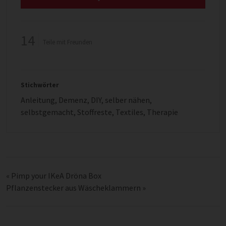
14
Teile mit Freunden
Stichwörter
Anleitung
,
Demenz
,
DIY
,
selber nähen
,
selbstgemacht
,
Stoffreste
,
Textiles
,
Therapie
«
Pimp your IKeA Dröna Box
Pflanzenstecker aus Wäscheklammern
»