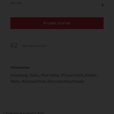
KOSTEN
€
Projekt starten
62
Teile mit Freunden
Stichwörter
Anleitung
,
Hülle
,
iPad-Hülle
,
iPhone Hülle
,
Kindle-
Hülle
,
Nähmaschine
,
Nähmaschinenhaube
«
Schoko-Karamell-Eier