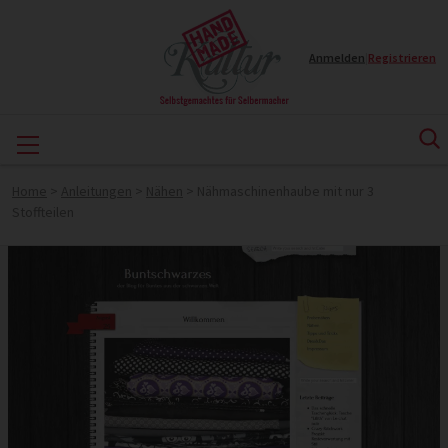
Anmelden
|
Registrieren
Home
>
Anleitungen
>
Nähen
>
Nähmaschinenhaube mit nur 3
Stoffteilen