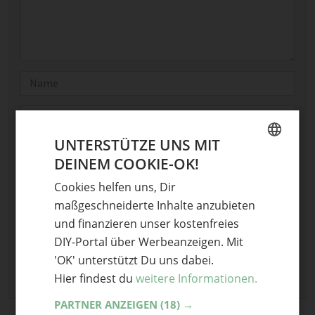
Name
E-Mail
UNTERSTÜTZE UNS MIT
Optional: Foto teilen
DEINEM COOKIE-OK!
GERMAN
Bild anhängen
Cookies helfen uns, Dir
ENGLISH
Keine Datei ausgewählt
maßgeschneiderte Inhalte anzubieten
Maximale Dateigröße: 8 MB.
und finanzieren unser kostenfreies
Erlaubt:
Bild
.
DIY-Portal über Werbeanzeigen. Mit
'OK' unterstützt Du uns dabei.
Hier findest du
weitere Informationen.
PARTNER ANZEIGEN
(18) →