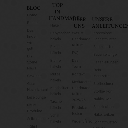
TOP
BLOG
IN
Home
HANDMADE
ÜBER
UNSERE
Bücher
Häkeln
UNS
ANLEITUNGE
Das
Babysachen
Was ist
Kostenlose
finden
häkeln
Handmade
Schnittmuster
wir
Kultur?
Beanie
Strickmuster
gut!
häkeln
FAQ
Bauanleitungen
DIY
Blume
Das
Szene
Faltanleitungen
häkeln
Team
News
Dein
Mütze
Kontakt
Gewinne
Merkzettel
häkeln
Mediadaten
Gute
Stoffrechner
Kuscheltier
Handmade
Nachrichten!
Stofflexikon
häkeln
Kultur
Leselounge
Nählexikon
2025/26
Tasche
Neue
Stricklexikon
häkeln
Produkte
Produkte
testen
Häkellexikon
Schal
Selbermachen
häkeln
Widerrufsrecht
Schnittmuster-
T-Shirt