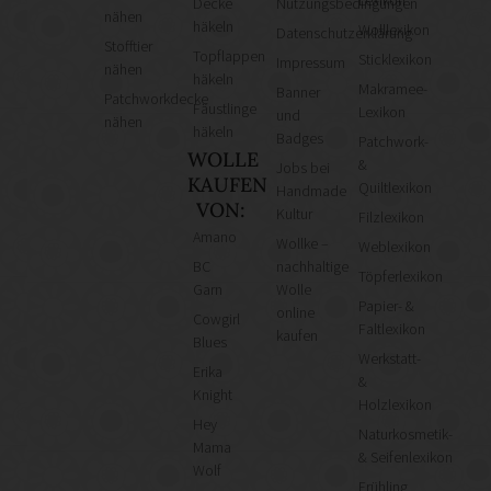
Lexikon
Decke
Nutzungsbedingungen
nähen
häkeln
Wolllexikon
Datenschutzerklärung
Stofftier
Topflappen
Sticklexikon
Impressum
nähen
häkeln
Makramee-
Banner
Patchworkdecke
Fäustlinge
Lexikon
und
nähen
häkeln
Badges
Patchwork-
WOLLE
&
Jobs bei
KAUFEN
Quiltlexikon
Handmade
VON:
Kultur
Filzlexikon
Amano
Wollke –
Weblexikon
BC
nachhaltige
Töpferlexikon
Garn
Wolle
Papier- &
online
Cowgirl
Faltlexikon
kaufen
Blues
Werkstatt-
Erika
&
Knight
Holzlexikon
Hey
Naturkosmetik-
Mama
& Seifenlexikon
Wolf
Frühling