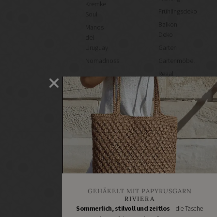
Kremke
Frühlingsdeko
Soul
Balkon
Manos
Deko
del
Uruguay
Garten
Nomadnoss
Gartenmöbel
Regal
selber
machen
Heimwerken
Renovieren
DIY
GESCHÄFTE
Bastelbedarf
Stoffgeschäfte
Wollgeschäfte
GEHÄKELT MIT PAPYRUSGARN
Handgemachtes
RIVIERA
Schneidereibedarf
Sommerlich, stilvoll und zeitlos
– die Tasche