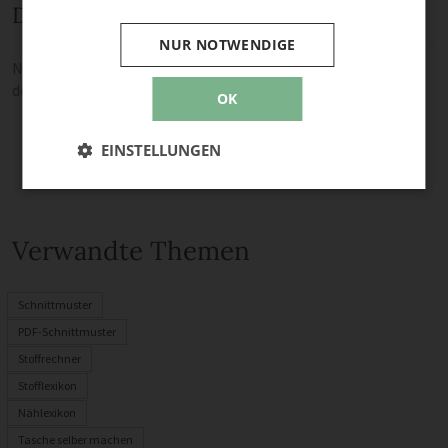
Diskussion
NUR NOTWENDIGE
Noch keine Kommentare — sei die Erste oder der Erste und teile
deine Meinung.
OK
EINSTELLUNGEN
Verwandte Themen
Schnittmuster
PDF-Schnittmuster
Stoffrechner
Stofflexikon
Nählexikon
Tasche selber machen