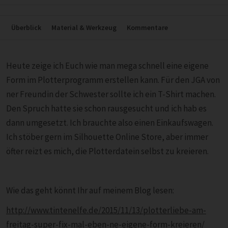
Überblick
Material & Werkzeug
Kommentare
Heute zeige ich Euch wie man mega schnell eine eigene
Form im Plotterprogramm erstellen kann. Für den JGA von
ner Freundin der Schwester sollte ich ein T-Shirt machen.
Den Spruch hatte sie schon rausgesucht und ich hab es
dann umgesetzt. Ich brauchte also einen Einkaufswagen.
Ich stöber gern im Silhouette Online Store, aber immer
öfter reizt es mich, die Plotterdatein selbst zu kreieren.
Wie das geht könnt Ihr auf meinem Blog lesen:
http://www.tintenelfe.de/2015/11/13/plotterliebe-am-
freitag-super-fix-mal-eben-ne-eigene-form-kreieren/