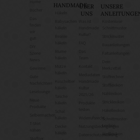
Home
HANDMADE
ÜBER
UNSERE
Bücher
Häkeln
UNS
ANLEITUNGE
Das
Babysachen
Was ist
Kostenlose
finden
häkeln
Handmade
Schnittmuster
wir
Kultur?
Beanie
Strickmuster
gut!
häkeln
FAQ
Bauanleitungen
DIY
Blume
Das
Szene
Faltanleitungen
häkeln
Team
News
Dein
Mütze
Kontakt
Gewinne
Merkzettel
häkeln
Mediadaten
Gute
Stoffrechner
Kuscheltier
Handmade
Nachrichten!
Stofflexikon
häkeln
Kultur
Leselounge
Nählexikon
2025/26
Tasche
Neue
Stricklexikon
häkeln
Produkte
Produkte
testen
Häkellexikon
Schal
Selbermachen
häkeln
Widerrufsrecht
Schnittmuster-
T-Shirt
Lexikon
Decke
Nutzungsbedingungen
nähen
häkeln
Wolllexikon
Datenschutzerklärung
Stofftier