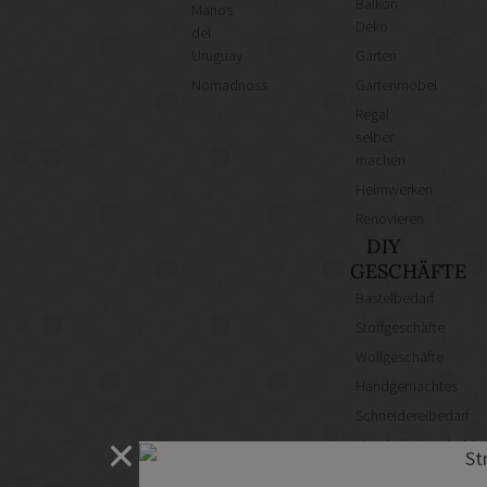
Balkon
Manos
Deko
del
Uruguay
Garten
Nomadnoss
Gartenmöbel
Regal
selber
machen
Heimwerken
Renovieren
DIY
GESCHÄFTE
Bastelbedarf
Stoffgeschäfte
Wollgeschäfte
Handgemachtes
Schneidereibedarf
Handarbeitszubehör
DIY