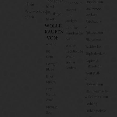
Topflappen
Sticklexikon
Impressum
nähen
häkeln
Makramee-
Banner
Patchworkdecke
Fäustlinge
Lexikon
und
nähen
häkeln
Badges
Patchwork-
WOLLE
&
Jobs bei
KAUFEN
Quiltlexikon
Handmade
VON:
Kultur
Filzlexikon
Amano
Wollke –
Weblexikon
BC
nachhaltige
Töpferlexikon
Garn
Wolle
Papier- &
online
Cowgirl
Faltlexikon
kaufen
Blues
Werkstatt-
Erika
&
Knight
Holzlexikon
Hey
Naturkosmetik-
Mama
& Seifenlexikon
Wolf
Frühling
Kremke
Frühlingsdeko
Soul