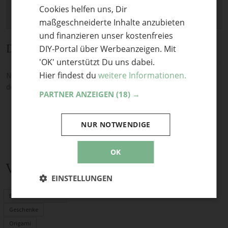
Cookies helfen uns, Dir
ENGLISH
maßgeschneiderte Inhalte anzubieten
und finanzieren unser kostenfreies
Diskussion
DIY-Portal über Werbeanzeigen. Mit
'OK' unterstützt Du uns dabei.
Hier findest du
weitere Informationen.
Noch keine Kommentare — sei die Erste oder der Erste und teile
deine Meinung.
PARTNER ANZEIGEN
(18) →
NUR NOTWENDIGE
OK
Verwandte Themen
EINSTELLUNGEN
Basteln mit Kindern
Geschenke
Origami