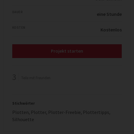
DAUER
eine Stunde
KOSTEN
Kostenlos
Projekt starten
3
Teile mit Freunden
Stichwörter
Plotten
,
Plotter
,
Plotter-Freebie
,
Plottertipps
,
Silhouette