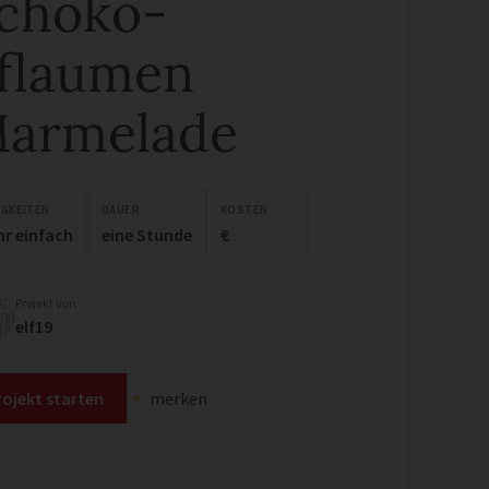
choko-
flaumen
armelade
IGKEITEN
DAUER
KOSTEN
hr einfach
eine Stunde
€
Projekt von
elf19
rojekt starten
merken