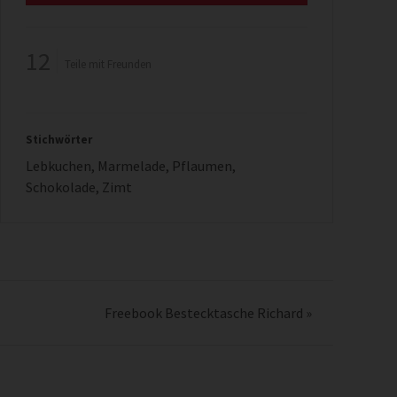
12
Teile mit Freunden
Stichwörter
Lebkuchen
,
Marmelade
,
Pflaumen
,
Schokolade
,
Zimt
Freebook Bestecktasche Richard
»