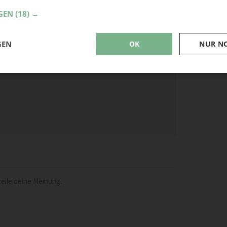
GEN
(18) →
GEN
OK
NUR N
eile deine Meinung.