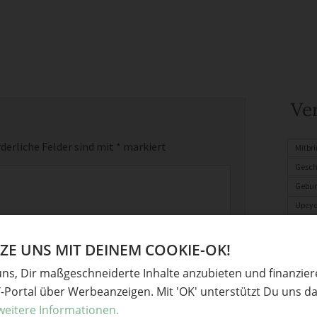
Ve
derliche Felder sind mit
*
markiert
Mitbri
Gesch
Gebur
Upcyc
Weihn
Baste
E UNS MIT DEINEM COOKIE-OK!
Gesc
uns, Dir maßgeschneiderte Inhalte anzubieten und finanzie
Deko
Y-Portal über Werbeanzeigen. Mit 'OK' unterstützt Du uns da
weitere Informationen.