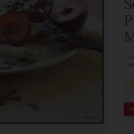
S
P
M
FÄH
Se
P