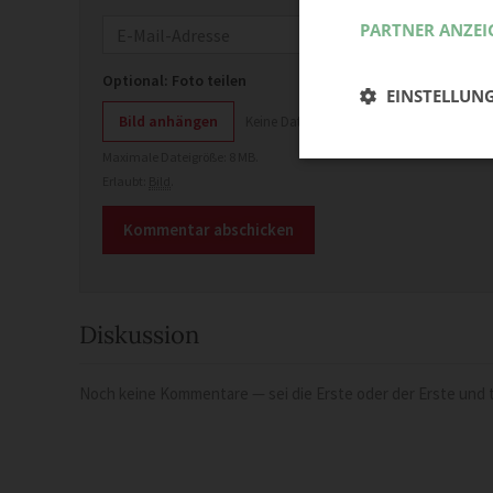
E-Mail
PARTNER ANZEI
Optional: Foto teilen
EINSTELLUN
Bild anhängen
Keine Datei ausgewählt
Maximale Dateigröße: 8 MB.
Erlaubt:
Bild
.
Diskussion
Noch keine Kommentare — sei die Erste oder der Erste und t