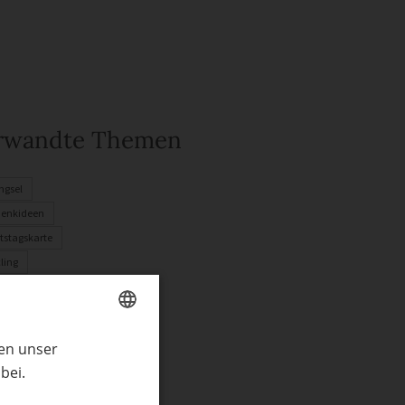
rwandte Themen
ngsel
enkideen
tstagskarte
ling
achtsdeko
ln
henke
ren unser
GERMAN
bei.
ENGLISH