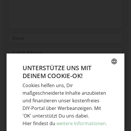
Name
E-Mail
Optional: Foto teilen
UNTERSTÜTZE UNS MIT
DEINEM COOKIE-OK!
Bild anhängen
GERMAN
Cookies helfen uns, Dir
Keine Datei ausgewählt
ENGLISH
maßgeschneiderte Inhalte anzubieten
Maximale Dateigröße: 8 MB.
Erlaubt:
Bild
.
und finanzieren unser kostenfreies
DIY-Portal über Werbeanzeigen. Mit
'OK' unterstützt Du uns dabei.
Hier findest du
weitere Informationen.