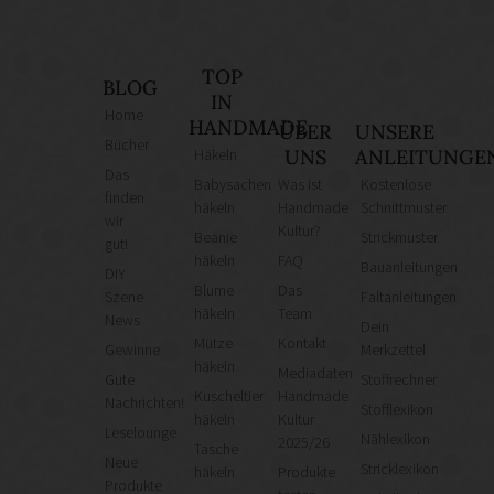
TOP
BLOG
IN
Home
HANDMADE
ÜBER
UNSERE
Bücher
Häkeln
UNS
ANLEITUNGE
Das
Babysachen
Was ist
Kostenlose
finden
häkeln
Handmade
Schnittmuster
wir
Kultur?
Beanie
Strickmuster
gut!
häkeln
FAQ
Bauanleitungen
DIY
Blume
Das
Szene
Faltanleitungen
häkeln
Team
News
Dein
Mütze
Kontakt
Gewinne
Merkzettel
häkeln
Mediadaten
Gute
Stoffrechner
Kuscheltier
Handmade
Nachrichten!
Stofflexikon
häkeln
Kultur
Leselounge
Nählexikon
2025/26
Tasche
Neue
Stricklexikon
häkeln
Produkte
Produkte