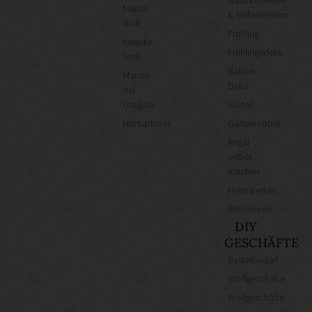
Mama
& Seifenlexikon
Wolf
Frühling
Kremke
Frühlingsdeko
Soul
Balkon
Manos
Deko
del
Uruguay
Garten
Nomadnoss
Gartenmöbel
Regal
selber
machen
Heimwerken
Renovieren
DIY
GESCHÄFTE
Bastelbedarf
Stoffgeschäfte
Wollgeschäfte