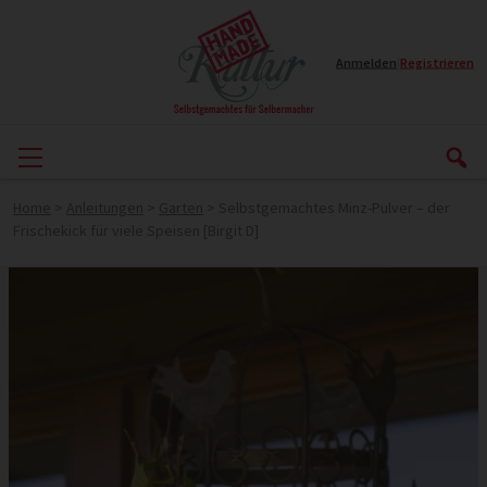
Anmelden
|
Registrieren
Home
>
Anleitungen
>
Garten
>
Selbstgemachtes Minz-Pulver – der
Frischekick für viele Speisen [Birgit D]