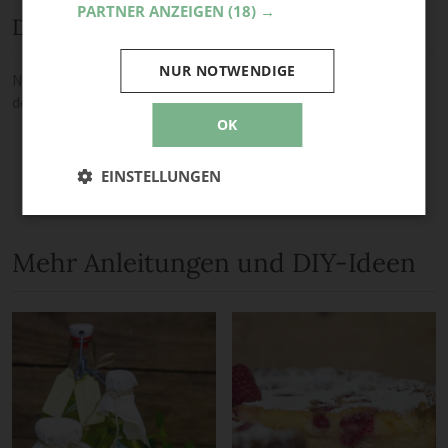
PARTNER ANZEIGEN
(18) →
Diskussion
NUR NOTWENDIGE
Noch keine Kommentare — sei die Erste oder der Erste und teile
deine Meinung.
OK
EINSTELLUNGEN
Mehr Anleitungen und DIY-Ideen