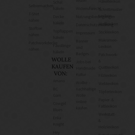
testen
Häkellexikon
Schal
Selbermachen
häkeln
Widerrufsrecht
Schnittmuster-
T-Shirt
Lexikon
Decke
Nutzungsbedingungen
nähen
häkeln
Wolllexikon
Datenschutzerklärung
Stofftier
Topflappen
Sticklexikon
Impressum
nähen
häkeln
Makramee-
Banner
Patchworkdecke
Fäustlinge
Lexikon
und
nähen
häkeln
Badges
Patchwork-
WOLLE
&
Jobs bei
KAUFEN
Quiltlexikon
Handmade
VON:
Kultur
Filzlexikon
Amano
Wollke –
Weblexikon
BC
nachhaltige
Töpferlexikon
Garn
Wolle
Papier- &
online
Cowgirl
Faltlexikon
kaufen
Blues
Werkstatt-
Erika
&
Knight
Holzlexikon
Hey
Naturkosmetik-