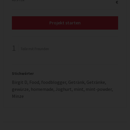
€
Projekt starten
1
Teile mit Freunden
Stichwörter
Birgit D
,
Food
,
foodblogger
,
Getränk
,
Getränke
,
gewürze
,
homemade
,
Joghurt
,
mint
,
mint-powder
,
Minze