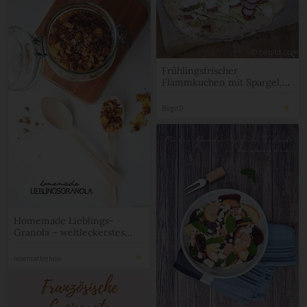
Frühlingsfrischer
Flammkuchen mit Spargel,
Radieschen, Schafskäse &
mehr [Birgit D]
BirgitD
Homemade Lieblings-
Granola – weltleckerstes
selbstgemachtes
Knuspermüsli
nowmatterhow