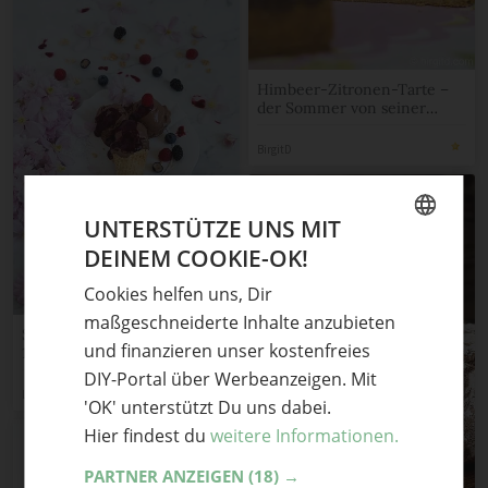
Himbeer-Zitronen-Tarte –
der Sommer von seiner
fruchtigen Seite ♥ [Birgit D]
BirgitD
UNTERSTÜTZE UNS MIT
DEINEM COOKIE-OK!
GERMAN
Cookies helfen uns, Dir
ENGLISH
maßgeschneiderte Inhalte anzubieten
SCHOKOLADENEIS AUS
und finanzieren unser kostenfreies
100% ZARTBITTER VIVANI
SCHOKOLADE MIT EINER
DIY-Portal über Werbeanzeigen. Mit
WALDFRUCHT-SAUCE UND
Lisbeths
'OK' unterstützt Du uns dabei.
ZIRBENLIKÖR
Hier findest du
weitere Informationen.
PARTNER ANZEIGEN
(18) →