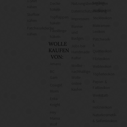
T-Shirt
Lexikon
Decke
Nutzungsbedingungen
nähen
häkeln
Wolllexikon
Datenschutzerklärung
Stofftier
Topflappen
Sticklexikon
Impressum
nähen
häkeln
Makramee-
Banner
Patchworkdecke
Fäustlinge
Lexikon
und
nähen
häkeln
Badges
Patchwork-
WOLLE
&
Jobs bei
KAUFEN
Quiltlexikon
Handmade
VON:
Kultur
Filzlexikon
Amano
Wollke –
Weblexikon
BC
nachhaltige
Töpferlexikon
Garn
Wolle
Papier- &
online
Cowgirl
Faltlexikon
kaufen
Blues
Werkstatt-
Erika
&
Knight
Holzlexikon
Hey
Naturkosmetik-
Mama
& Seifenlexikon
Wolf