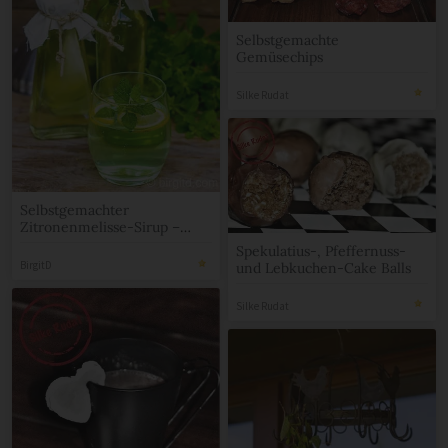
Selbstgemachte
Gemüsechips
Silke Rudat
Selbstgemachter
Zitronenmelisse-Sirup –
erfrischend, aromatisch &
Spekulatius-, Pfeffernuss-
gesund ♥ [Birgit D]
BirgitD
und Lebkuchen-Cake Balls
Silke Rudat