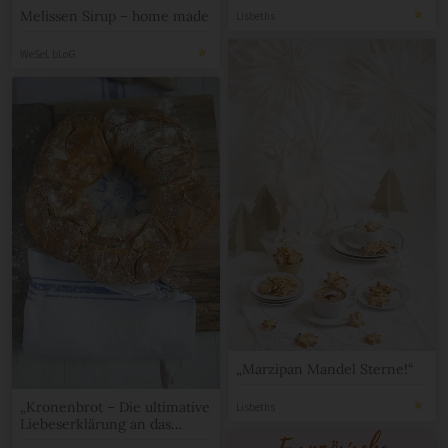
Melissen Sirup – home made
Lisbeths
WeSeL bLoG
„Marzipan Mandel Sterne!“
„Kronenbrot – Die ultimative
Lisbeths
Liebeserklärung an das
Brot!“