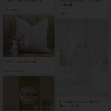
Weltbestes Erdbeereis!
„Sauerkirscheis!“ [Grandios
köstlich]
MARI E OLA
Lisbeths
Oster-Kissenbezug
The inspiring life
„Himbeer Marshmallows –
Hasen to go!“