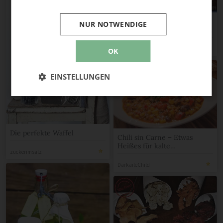
La Miche – französisches
NUR NOTWENDIGE
Landbrot mit Walnüssen im
Topf gebacken [Birgit D]
BirgitD
OK
EINSTELLUNGEN
Die perfekte Waffel
Chili sin Carne – Etwas
Heißes für kalte
zuckerimsalz
(Winter-)Tage
DarkaileChild