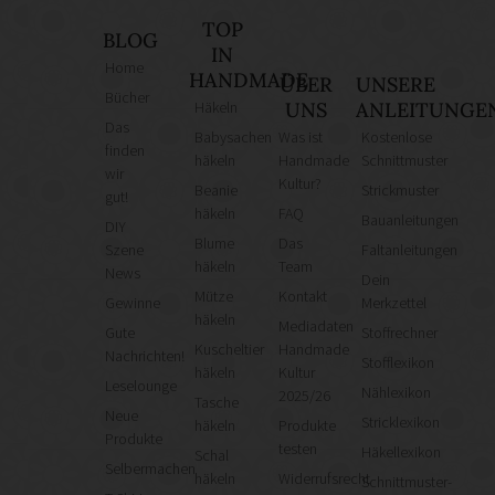
TOP
BLOG
IN
Home
HANDMADE
ÜBER
UNSERE
Bücher
Häkeln
UNS
ANLEITUNGE
Das
Babysachen
Was ist
Kostenlose
finden
häkeln
Handmade
Schnittmuster
wir
Kultur?
Beanie
Strickmuster
gut!
häkeln
FAQ
Bauanleitungen
DIY
Blume
Das
Szene
Faltanleitungen
häkeln
Team
News
Dein
Mütze
Kontakt
Gewinne
Merkzettel
häkeln
Mediadaten
Gute
Stoffrechner
Kuscheltier
Handmade
Nachrichten!
Stofflexikon
häkeln
Kultur
Leselounge
Nählexikon
2025/26
Tasche
Neue
Stricklexikon
häkeln
Produkte
Produkte
testen
Häkellexikon
Schal
Selbermachen
häkeln
Widerrufsrecht
Schnittmuster-