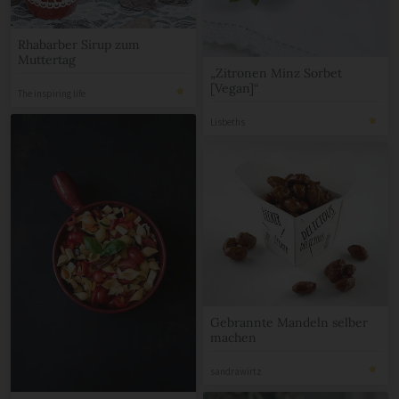
Rhabarber Sirup zum
Muttertag
„Zitronen Minz Sorbet
[Vegan]“
The inspiring life
Lisbeths
Gebrannte Mandeln selber
machen
sandrawirtz