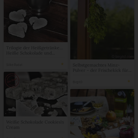
Trilogie der Heißgetränke…
Heiße Schokolade und
Marshmallows
Selbstgemachtes Minz-
Silke Rudat
Pulver – der Frischekick für
viele Speisen [Birgit D]
BirgitD
Weiße Schokolade Cookies’n
Cream