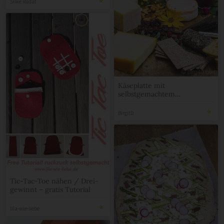
Silke Rudat
Käseplatte mit
selbstgemachtem
Himbeersenf & Birnen-
Chutney [Birgit D]
BirgitD
Tic-Tac-Toe nähen / Drei-
gewinnt – gratis Tutorial
lila-wie-liebe