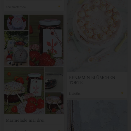
Degustabox)
nowmatterhow
BENJAMIN BLÜMCHEN
TORTE
Lisbeths
Marmelade mal drei