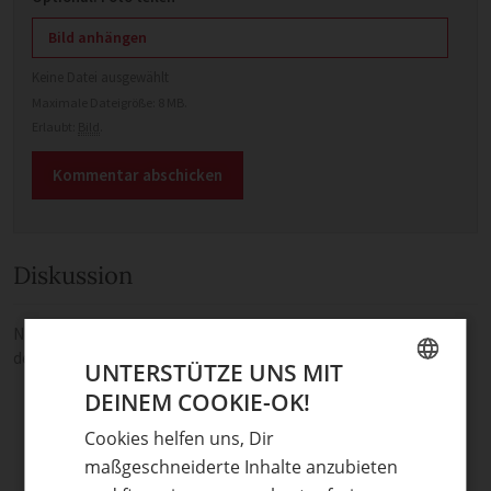
Bild anhängen
Keine Datei ausgewählt
Maximale Dateigröße: 8 MB.
Erlaubt:
Bild
.
Diskussion
Noch keine Kommentare — sei die Erste oder der Erste und teile
deine Meinung.
UNTERSTÜTZE UNS MIT
DEINEM COOKIE-OK!
GERMAN
Cookies helfen uns, Dir
ENGLISH
maßgeschneiderte Inhalte anzubieten