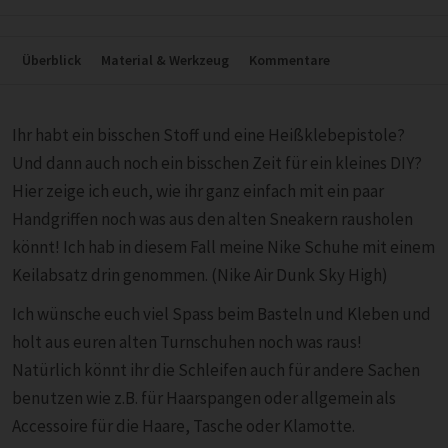
Überblick
Material & Werkzeug
Kommentare
Ihr habt ein bisschen Stoff und eine Heißklebepistole?
Und dann auch noch ein bisschen Zeit für ein kleines DIY?
Hier zeige ich euch, wie ihr ganz einfach mit ein paar
Handgriffen noch was aus den alten Sneakern rausholen
könnt! Ich hab in diesem Fall meine Nike Schuhe mit einem
Keilabsatz drin genommen. (Nike Air Dunk Sky High)
Ich wünsche euch viel Spass beim Basteln und Kleben und
holt aus euren alten Turnschuhen noch was raus!
Natürlich könnt ihr die Schleifen auch für andere Sachen
benutzen wie z.B. für Haarspangen oder allgemein als
Accessoire für die Haare, Tasche oder Klamotte.