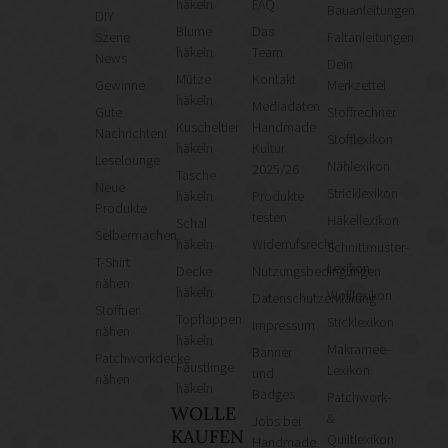
häkeln
FAQ
Bauanleitungen
DIY
Blume
Das
Szene
Faltanleitungen
häkeln
Team
News
Dein
Mütze
Kontakt
Gewinne
Merkzettel
häkeln
Mediadaten
Gute
Stoffrechner
Kuscheltier
Handmade
Nachrichten!
Stofflexikon
häkeln
Kultur
Leselounge
Nählexikon
2025/26
Tasche
Neue
Stricklexikon
häkeln
Produkte
Produkte
testen
Häkellexikon
Schal
Selbermachen
häkeln
Widerrufsrecht
Schnittmuster-
T-Shirt
Lexikon
Decke
Nutzungsbedingungen
nähen
häkeln
Wolllexikon
Datenschutzerklärung
Stofftier
Topflappen
Sticklexikon
Impressum
nähen
häkeln
Makramee-
Banner
Patchworkdecke
Fäustlinge
Lexikon
und
nähen
häkeln
Badges
Patchwork-
WOLLE
&
Jobs bei
KAUFEN
Quiltlexikon
Handmade