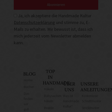
Abonnieren
Ja, ich akzeptiere die Handmade Kultur
Datenschutzerklärung
und stimme zu, E-
Mails zu erhalten. Mir bewusst ist, dass ich
mich jederzeit vom Newsletter abmelden
kann.
TOP
BLOG
IN
Home
HANDMADE
ÜBER
UNSERE
Bücher
Häkeln
UNS
ANLEITUNGE
Das
Babysachen
Was ist
Kostenlose
finden
häkeln
Handmade
Schnittmuster
wir
Kultur?
Beanie
Strickmuster
gut!