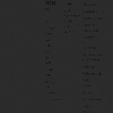
VON:
Kultur
Filzlexikon
Amano
Wollke –
Weblexikon
BC
nachhaltige
Töpferlexikon
Garn
Wolle
Papier- &
online
Cowgirl
Faltlexikon
kaufen
Blues
Werkstatt-
Erika
&
Knight
Holzlexikon
Hey
Naturkosmetik-
Mama
& Seifenlexikon
Wolf
Frühling
Kremke
Frühlingsdeko
Soul
Balkon
Manos
Deko
del
Uruguay
Garten
Nomadnoss
Gartenmöbel
Regal
selber