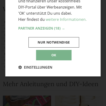
und finanzieren unser kostenfreies
DIY-Portal über Werbeanzeigen. Mit
Verwandte Themen
'OK' unterstützt Du uns dabei.
Hier findest du
weitere Informationen.
Basteln mit Kindern
PARTNER ANZEIGEN
(18) →
Geschenke nähen
Origami
Fimo
NUR NOTWENDIGE
Upcycling
Mitbringsel
OK
Geschenkideen
EINSTELLUNGEN
Geburtstagskarte
Mehr Anleitungen und DIY-Ideen