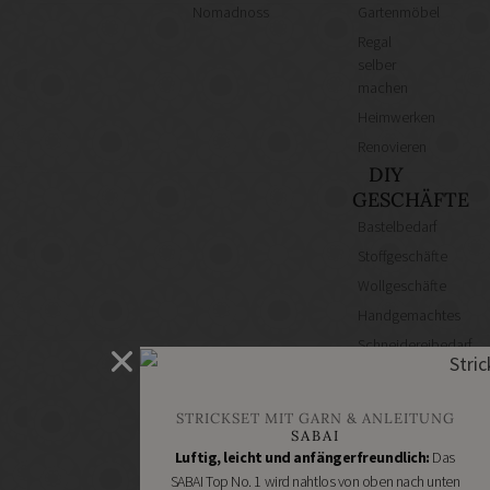
Nomadnoss
Gartenmöbel
Regal
selber
machen
Heimwerken
Renovieren
DIY
GESCHÄFTE
Bastelbedarf
Stoffgeschäfte
Wollgeschäfte
Handgemachtes
Schneidereibedarf
Handarbeitszubehör
DIY
STRICKSET MIT GARN & ANLEITUNG
Online
SABAI
Shops
Luftig, leicht und anfängerfreundlich:
Das
Schmuckzubehör
SABAI Top No. 1 wird nahtlos von oben nach unten