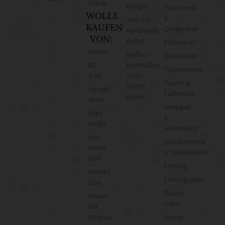
häkeln
Badges
Patchwork-
WOLLE
&
Jobs bei
KAUFEN
Quiltlexikon
Handmade
VON:
Kultur
Filzlexikon
Amano
Wollke –
Weblexikon
BC
nachhaltige
Töpferlexikon
Garn
Wolle
Papier- &
online
Cowgirl
Faltlexikon
kaufen
Blues
Werkstatt-
Erika
&
Knight
Holzlexikon
Hey
Naturkosmetik-
Mama
& Seifenlexikon
Wolf
Frühling
Kremke
Frühlingsdeko
Soul
Balkon
Manos
Deko
del
Uruguay
Garten