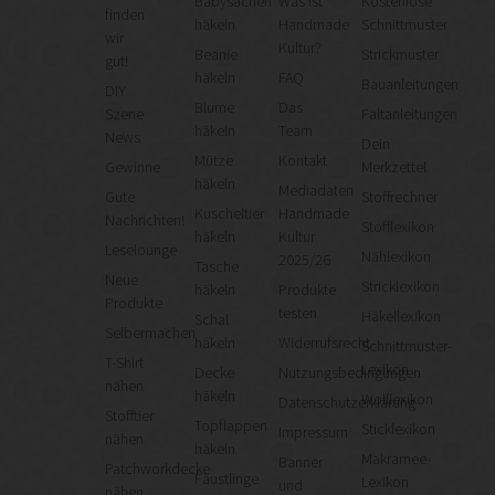
Babysachen
Was ist
Kostenlose
finden
häkeln
Handmade
Schnittmuster
wir
Kultur?
Beanie
Strickmuster
gut!
häkeln
FAQ
Bauanleitungen
DIY
Blume
Das
Szene
Faltanleitungen
häkeln
Team
News
Dein
Mütze
Kontakt
Gewinne
Merkzettel
häkeln
Mediadaten
Gute
Stoffrechner
Kuscheltier
Handmade
Nachrichten!
Stofflexikon
häkeln
Kultur
Leselounge
Nählexikon
2025/26
Tasche
Neue
Stricklexikon
häkeln
Produkte
Produkte
testen
Häkellexikon
Schal
Selbermachen
häkeln
Widerrufsrecht
Schnittmuster-
T-Shirt
Lexikon
Decke
Nutzungsbedingungen
nähen
häkeln
Wolllexikon
Datenschutzerklärung
Stofftier
Topflappen
Sticklexikon
Impressum
nähen
häkeln
Makramee-
Banner
Patchworkdecke
Fäustlinge
Lexikon
und
nähen