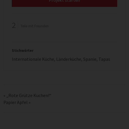
Projekt starten
2
Teile mit Freunden
Stichwörter
Internationale Küche
,
Länderküche
,
Spanie
,
Tapas
«
„Rote Grütze Kuchen!“
Papier Apfel
»