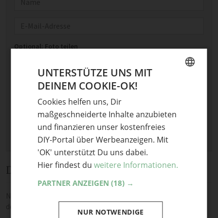
E-Mail
Optional: Foto teilen
Bild anhängen
UNTERSTÜTZE UNS MIT
Keine Datei ausgewählt
DEINEM COOKIE-OK!
GERMAN
Maximale Dateigröße: 8 MB.
Cookies helfen uns, Dir
ENGLISH
Erlaubt:
Bild
.
maßgeschneiderte Inhalte anzubieten
und finanzieren unser kostenfreies
DIY-Portal über Werbeanzeigen. Mit
'OK' unterstützt Du uns dabei.
Hier findest du
weitere Informationen.
Diskussion
PARTNER ANZEIGEN
(18) →
Noch keine Kommentare — sei die Erste oder der Erste und teile
deine Meinung.
NUR NOTWENDIGE