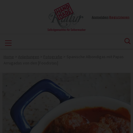
Anmelden
|
Registrieren
Home
>
Anleitungen
>
Fotografie
>
Spanische Albondigas mit Papas
Arrugadas von den [Foodistas]