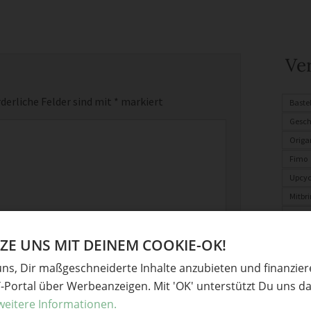
Ve
derliche Felder sind mit
*
markiert
Baste
Gesc
Origa
Fimo
Upcyc
Mitbri
Gesch
Gebur
E UNS MIT DEINEM COOKIE-OK!
uns, Dir maßgeschneiderte Inhalte anzubieten und finanzie
Y-Portal über Werbeanzeigen. Mit 'OK' unterstützt Du uns da
weitere Informationen.