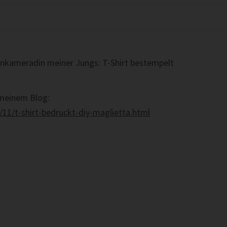
enkameradin meiner Jungs: T-Shirt bestempelt
 meinem Blog:
/11/t-shirt-bedruckt-diy-maglietta.html