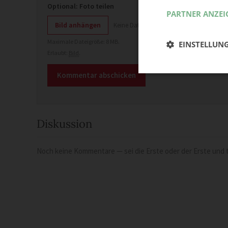
Optional: Foto teilen
PARTNER ANZEI
Bild anhängen
Keine Datei ausgewählt
Maximale Dateigröße: 8 MB.
EINSTELLUN
Erlaubt:
Bild
.
Diskussion
Noch keine Kommentare — sei die Erste oder der Erste und t