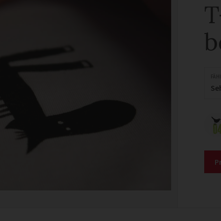
T
b
FÄH
Se
P