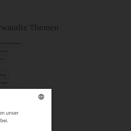
rwandte Themen
ln mit Kindern
henke
mi
ling
ngsel
enkideen
tstagskarte
ren unser
GERMAN
bei.
ENGLISH