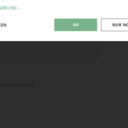
GEN
(18) →
GEN
OK
NUR N
eile deine Meinung.