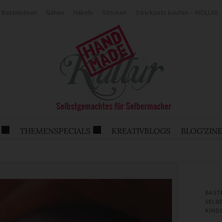
Bastelideen
Nähen
Häkeln
Stricken
Stricksets kaufen – WOLLKE
THEMENSPECIALS
KREATIVBLOGS
BLOG'ZIN
BAST
SELB
KIND