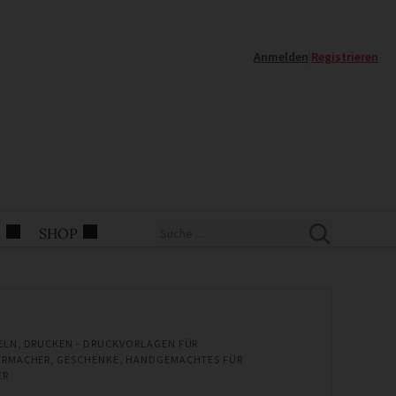
Anmelden
|
Registrieren
E
SHOP
ELN
,
DRUCKEN - DRUCKVORLAGEN FÜR
ERMACHER
,
GESCHENKE
,
HANDGEMACHTES FÜR
ER