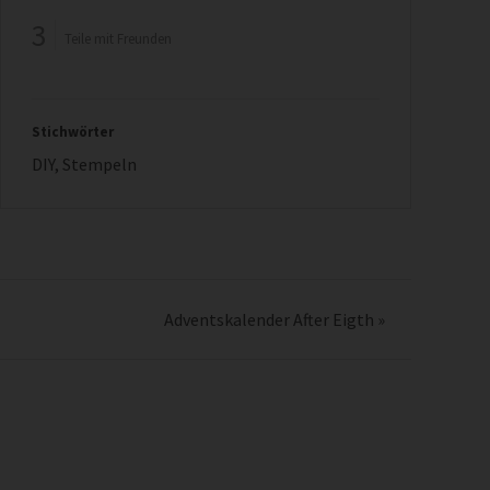
3
Teile mit Freunden
Stichwörter
DIY
,
Stempeln
Adventskalender After Eigth
»