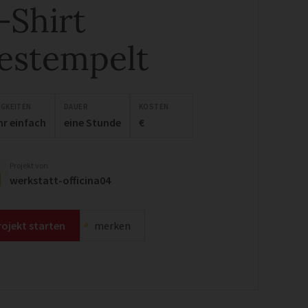
-Shirt
estempelt
IGKEITEN
DAUER
KOSTEN
hr einfach
eine Stunde
€
Projekt von
werkstatt-officina04
rojekt starten
merken