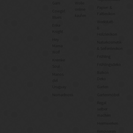
Garn
Wolle
Papier- &
online
Cowgirl
Faltlexikon
kaufen
Blues
Werkstatt-
Erika
&
Knight
Holzlexikon
Hey
Naturkosmetik-
Mama
& Seifenlexikon
Wolf
Frühling
Kremke
Frühlingsdeko
Soul
Balkon
Manos
Deko
del
Uruguay
Garten
Nomadnoss
Gartenmöbel
Regal
selber
machen
Heimwerken
Renovieren