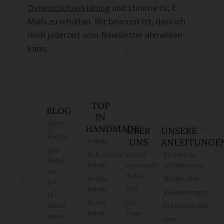
Datenschutzerklärung
und stimme zu, E-
Mails zu erhalten. Mir bewusst ist, dass ich
mich jederzeit vom Newsletter abmelden
kann.
TOP
BLOG
IN
Home
HANDMADE
ÜBER
UNSERE
Bücher
Häkeln
UNS
ANLEITUNGE
Das
Babysachen
Was ist
Kostenlose
finden
häkeln
Handmade
Schnittmuster
wir
Kultur?
Beanie
Strickmuster
gut!
häkeln
FAQ
Bauanleitungen
DIY
Blume
Das
Szene
Faltanleitungen
häkeln
Team
News
Dein