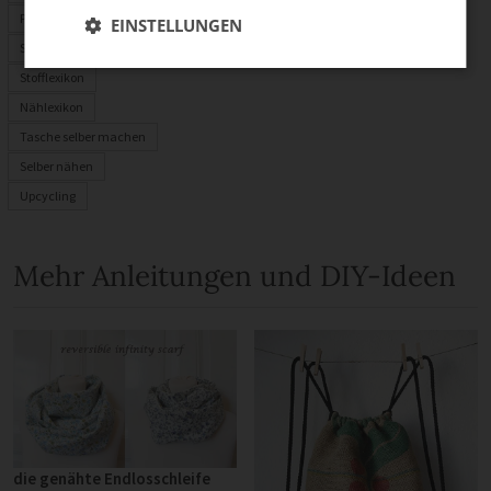
PDF-Schnittmuster
EINSTELLUNGEN
Stoffrechner
Stofflexikon
Nählexikon
Tasche selber machen
Selber nähen
Upcycling
Mehr Anleitungen und DIY-Ideen
die genähte Endlosschleife