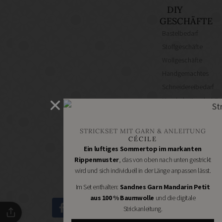
DIY
GESCHÄFTE
Bastelbedarf
Stoffgeschäfte
Wollgeschäfte
Handgemachtes
Schneidereibedarf
Handarbeitszubehör
DIY
Online
STRICKSET MIT GARN & ANLEITUNG
Shops
CÉCILE
Schmuckzubehör
Ein luftiges Sommertop im markanten
Rippenmuster
, das von oben nach unten gestrickt
Nähmaschinen
wird und sich individuell in der Länge anpassen lässt.
Im Set enthalten:
Sandnes Garn Mandarin Petit
aus 100 % Baumwolle
und die digitale
Strickanleitung.