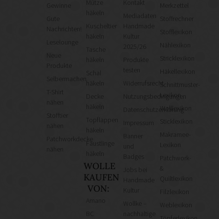
Mütze
Kontakt
Gewinne
Merkzettel
häkeln
Mediadaten
Gute
Stoffrechner
Kuscheltier
Handmade
Nachrichten!
Stofflexikon
häkeln
Kultur
Leselounge
Nählexikon
2025/26
Tasche
Neue
Stricklexikon
häkeln
Produkte
Produkte
testen
Häkellexikon
Schal
Selbermachen
häkeln
Widerrufsrecht
Schnittmuster-
T-Shirt
Lexikon
Decke
Nutzungsbedingungen
nähen
häkeln
Wolllexikon
Datenschutzerklärung
Stofftier
Topflappen
Sticklexikon
Impressum
nähen
häkeln
Makramee-
Banner
Patchworkdecke
Fäustlinge
Lexikon
und
nähen
häkeln
Badges
Patchwork-
WOLLE
&
Jobs bei
KAUFEN
Quiltlexikon
Handmade
VON:
Kultur
Filzlexikon
Amano
Wollke –
Weblexikon
BC
nachhaltige
Töpferlexikon