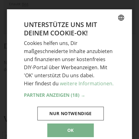
Erlaubt:
Bild
.
UNTERSTÜTZE UNS MIT
DEINEM COOKIE-OK!
GERMAN
Cookies helfen uns, Dir
Diskussion
ENGLISH
maßgeschneiderte Inhalte anzubieten
und finanzieren unser kostenfreies
Noch keine Kommentare — sei die Erste oder der Erste und teile
DIY-Portal über Werbeanzeigen. Mit
deine Meinung.
'OK' unterstützt Du uns dabei.
Hier findest du
weitere Informationen.
PARTNER ANZEIGEN
(18) →
NUR NOTWENDIGE
Verwandte Themen
OK
Schnittmuster