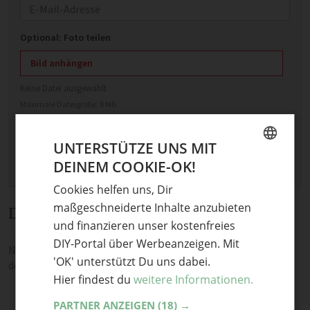
E-Mail
Optional: Foto teilen
Bild anhängen
Keine Datei ausgewählt
Maximale Dateigröße: 8 MB.
Erlaubt:
Bild
.
UNTERSTÜTZE UNS MIT
DEINEM COOKIE-OK!
GERMAN
Cookies helfen uns, Dir
ENGLISH
maßgeschneiderte Inhalte anzubieten
Diskussion
und finanzieren unser kostenfreies
DIY-Portal über Werbeanzeigen. Mit
Noch keine Kommentare — sei die Erste oder der Erste und teile
'OK' unterstützt Du uns dabei.
deine Meinung.
Hier findest du
weitere Informationen.
PARTNER ANZEIGEN
(18) →