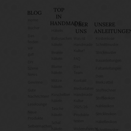
TOP
BLOG
IN
Home
HANDMADE
ÜBER
UNSERE
Bücher
Häkeln
UNS
ANLEITUNGE
Das
Babysachen
Was ist
Kostenlose
finden
häkeln
Handmade
Schnittmuster
wir
Kultur?
Beanie
Strickmuster
gut!
häkeln
FAQ
Bauanleitungen
DIY
Blume
Das
Szene
Faltanleitungen
häkeln
Team
News
Dein
Mütze
Kontakt
Gewinne
Merkzettel
häkeln
Mediadaten
Gute
Stoffrechner
Kuscheltier
Handmade
Nachrichten!
Stofflexikon
häkeln
Kultur
Leselounge
Nählexikon
2025/26
Tasche
Neue
Stricklexikon
häkeln
Produkte
Produkte
testen
Häkellexikon
Schal
Selbermachen
häkeln
Widerrufsrecht
Schnittmuster-