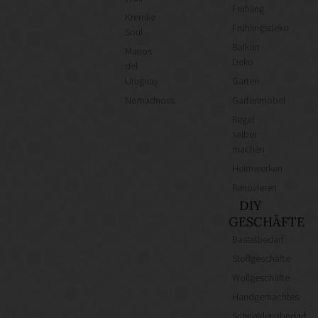
Frühling
Kremke
Frühlingsdeko
Soul
Balkon
Manos
Deko
del
Uruguay
Garten
Nomadnoss
Gartenmöbel
Regal
selber
machen
Heimwerken
Renovieren
DIY
GESCHÄFTE
Bastelbedarf
Stoffgeschäfte
Wollgeschäfte
Handgemachtes
Schneidereibedarf