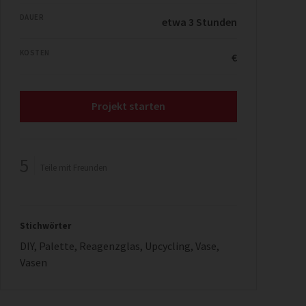
DAUER
etwa 3 Stunden
KOSTEN
€
Projekt starten
5
Teile mit Freunden
Stichwörter
DIY
,
Palette
,
Reagenzglas
,
Upcycling
,
Vase
,
Vasen