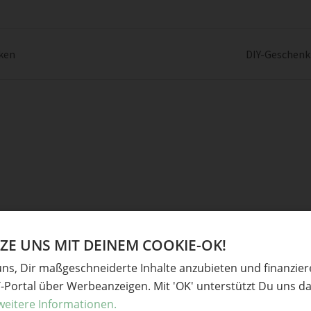
cken
DIY-Geschenk
Ve
E UNS MIT DEINEM COOKIE-OK!
derliche Felder sind mit
*
markiert
Baste
uns, Dir maßgeschneiderte Inhalte anzubieten und finanzie
Gesc
Y-Portal über Werbeanzeigen. Mit 'OK' unterstützt Du uns da
weitere Informationen.
Origa