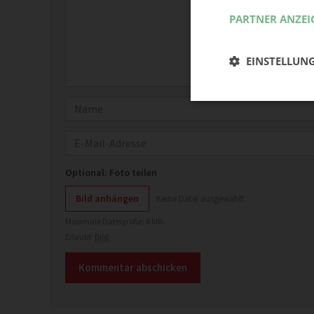
PARTNER ANZEI
EINSTELLUN
Name
E-Mail
Optional: Foto teilen
Bild anhängen
Keine Datei ausgewählt
Maximale Dateigröße: 8 MB.
Erlaubt:
Bild
.