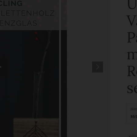
U
V
P
m
R
s
FÄH
Mit