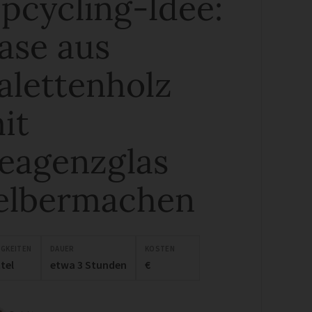
pcycling-Idee:
ase aus
alettenholz
it
eagenzglas
elbermachen
IGKEITEN
DAUER
KOSTEN
tel
etwa 3 Stunden
€