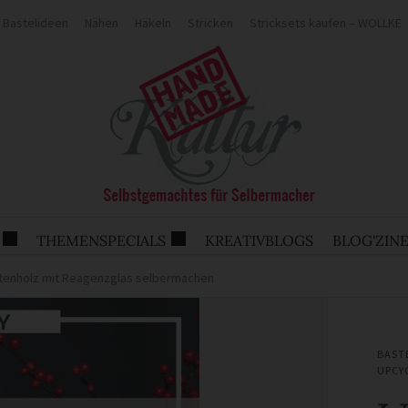
Bastelideen
Nähen
Häkeln
Stricken
Stricksets kaufen – WOLLKE
THEMENSPECIALS
KREATIVBLOGS
BLOG'ZIN
ettenholz mit Reagenzglas selbermachen
BAST
UPCY