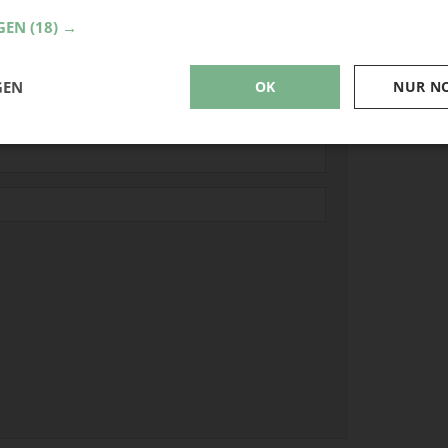
Fimo
GEN
(18) →
Upcyc
Garte
GEN
OK
NUR N
Weih
Herbs