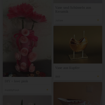
Vase und Schüsseln aus
Keramik
Juttaw
Vase aus Kupfer
BMB
DIY – love pink
madebyfrauh