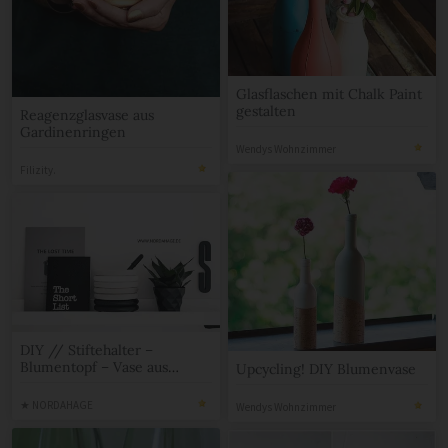
Glasflaschen mit Chalk Paint
gestalten
Reagenzglasvase aus
Gardinenringen
Wendys Wohnzimmer
Filizity.
DIY // Stiftehalter –
Blumentopf – Vase aus
Upcycling! DIY Blumenvase
Holzringen
★ NORDAHAGE
Wendys Wohnzimmer