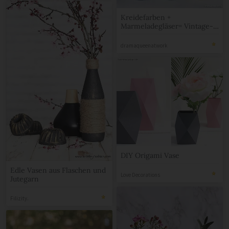
Kreidefarben +
Marmeladegläser= Vintage-
Vasen
dramaqueenatwork
DIY Origami Vase
Edle Vasen aus Flaschen und
Love Decorations
Jutegarn
Filizity.