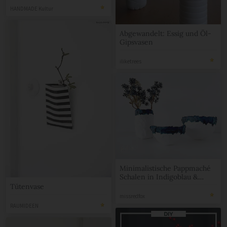
HANDMADE Kultur
Abgewandelt: Essig und Öl-
Gipsvasen
iliketrees
Minimalistische Pappmaché
Schalen in Indigoblau &
Weiß
Tütenvase
missredfox
RAUMIDEEN