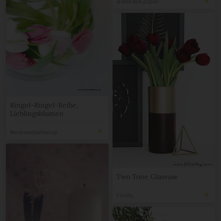
schere leim papier
Ringel-Ringel-Reihe,
Lieblingsblumen
Berriesandbuttercup
Two Tone Glasvase
Filizity.