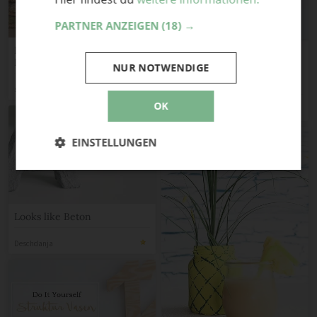
PARTNER ANZEIGEN
(18) →
Hortensien im Herbst: ein
Korb als Vase
NUR NOTWENDIGE
Kleine Vase mit Magnet
soulsister meets friends
OK
Yna
EINSTELLUNGEN
Looks like Beton
Deschdanja