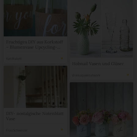
Fruchtiges DIY aus Korkstoff
– Blumenvase Upcycling-
Projekt
KatiMakeIt
Hobnail Vasen und Gläser
dramaqueenatwork
DIY- nostalgische Notenblatt
Vase
FrauSchweizer