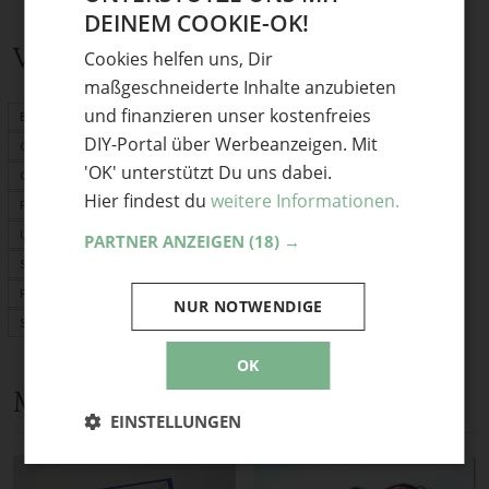
DEINEM COOKIE-OK!
GERMAN
Verwandte Themen
Cookies helfen uns, Dir
ENGLISH
maßgeschneiderte Inhalte anzubieten
und finanzieren unser kostenfreies
Basteln mit Kindern
DIY-Portal über Werbeanzeigen. Mit
Geschenke nähen
'OK' unterstützt Du uns dabei.
Origami
Hier findest du
weitere Informationen.
Fimo
Upcycling
PARTNER ANZEIGEN
(18) →
Schnittmuster
PDF-Schnittmuster
NUR NOTWENDIGE
Stoffrechner
OK
Mehr Anleitungen und DIY-Ideen
EINSTELLUNGEN