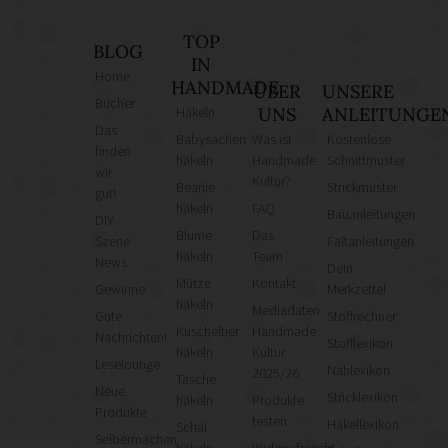
TOP
BLOG
IN
Home
HANDMADE
ÜBER
UNSERE
Bücher
Häkeln
UNS
ANLEITUNGE
Das
Babysachen
Was ist
Kostenlose
finden
häkeln
Handmade
Schnittmuster
wir
Kultur?
Beanie
Strickmuster
gut!
häkeln
FAQ
Bauanleitungen
DIY
Blume
Das
Szene
Faltanleitungen
häkeln
Team
News
Dein
Mütze
Kontakt
Gewinne
Merkzettel
häkeln
Mediadaten
Gute
Stoffrechner
Kuscheltier
Handmade
Nachrichten!
Stofflexikon
häkeln
Kultur
Leselounge
Nählexikon
2025/26
Tasche
Neue
Stricklexikon
häkeln
Produkte
Produkte
testen
Häkellexikon
Schal
Selbermachen