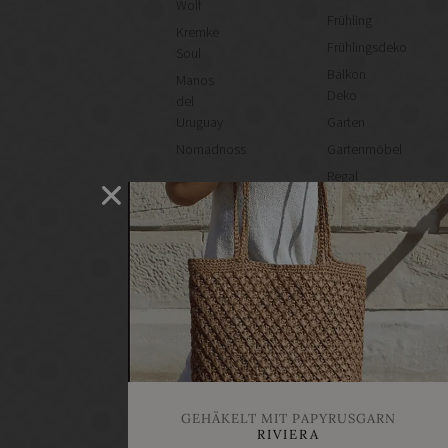
Wolf
Frühling
Kremke
Frühlingsdeko
Soul
Balkon
Manos
Deko
del
Uruguay
Garten
Nomadnoss
Gartenmöbel
Regal
selber
machen
Heimwerken
Renovieren
DIY
GESCHÄFTE
Bastelbedarf
Stoffgeschäfte
Wollgeschäfte
GEHÄKELT MIT PAPYRUSGARN
Handgemachtes
RIVIERA