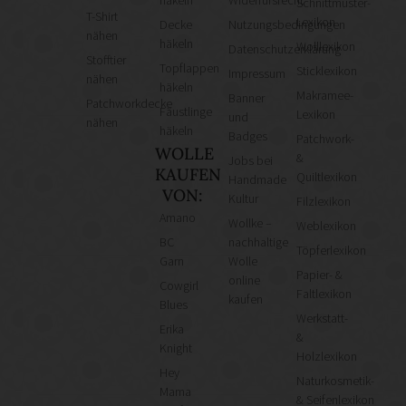
häkeln
Widerrufsrecht
Schnittmuster-
T-Shirt
Lexikon
Decke
Nutzungsbedingungen
nähen
häkeln
Wolllexikon
Datenschutzerklärung
Stofftier
Topflappen
Sticklexikon
Impressum
nähen
häkeln
Makramee-
Banner
Patchworkdecke
Fäustlinge
Lexikon
und
nähen
häkeln
Badges
Patchwork-
WOLLE
&
Jobs bei
KAUFEN
Quiltlexikon
Handmade
VON:
Kultur
Filzlexikon
Amano
Wollke –
Weblexikon
BC
nachhaltige
Töpferlexikon
Garn
Wolle
Papier- &
online
Cowgirl
Faltlexikon
kaufen
Blues
Werkstatt-
Erika
&
Knight
Holzlexikon
Hey
Naturkosmetik-
Mama
& Seifenlexikon