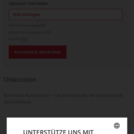
Optional: Foto teilen
Bild anhängen
Keine Datei ausgewählt
Maximale Dateigröße: 8 MB.
Erlaubt:
Bild
.
Diskussion
Noch keine Kommentare — sei die Erste oder der Erste und teile
deine Meinung.
UNTERSTÜTZE UNS MIT