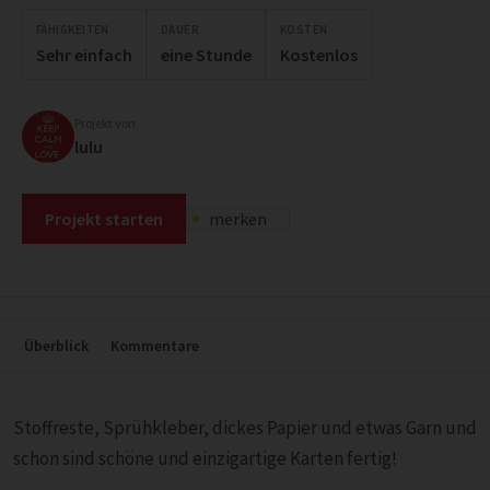
FÄHIGKEITEN
DAUER
KOSTEN
Sehr einfach
eine Stunde
Kostenlos
Projekt von
lulu
Projekt starten
merken
Überblick
Kommentare
Stoffreste, Sprühkleber, dickes Papier und etwas Garn und
schon sind schöne und einzigartige Karten fertig!