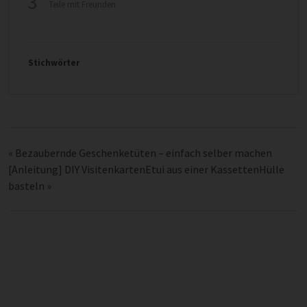
3
Teile mit Freunden
Stichwörter
«
Bezaubernde Geschenketüten – einfach selber machen
[Anleitung] DIY VisitenkartenEtui aus einer KassettenHülle
basteln
»