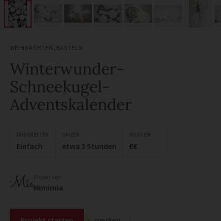
WEIHNACHTEN
,
BASTELN
Winterwunder-
Schneekugel-
Adventskalender
FÄHIGKEITEN
DAUER
KOSTEN
Einfach
etwa 3 Stunden
€€
Projekt von
Mimimia
Projekt starten
merken