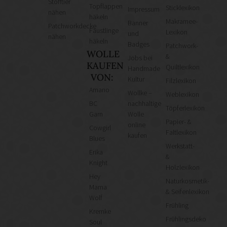
Stofftier
Topflappen
Sticklexikon
Impressum
nähen
häkeln
Makramee-
Banner
Patchworkdecke
Fäustlinge
Lexikon
und
nähen
häkeln
Badges
Patchwork-
WOLLE
&
Jobs bei
KAUFEN
Quiltlexikon
Handmade
VON:
Kultur
Filzlexikon
Amano
Wollke –
Weblexikon
BC
nachhaltige
Töpferlexikon
Garn
Wolle
Papier- &
online
Cowgirl
Faltlexikon
kaufen
Blues
Werkstatt-
Erika
&
Knight
Holzlexikon
Hey
Naturkosmetik-
Mama
& Seifenlexikon
Wolf
Frühling
Kremke
Frühlingsdeko
Soul