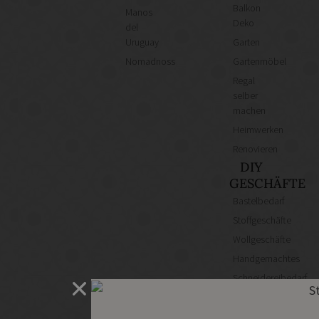
Balkon
Manos
Deko
del
Uruguay
Garten
Nomadnoss
Gartenmöbel
Regal
selber
machen
Heimwerken
Renovieren
DIY
GESCHÄFTE
Bastelbedarf
Stoffgeschäfte
Wollgeschäfte
Handgemachtes
Schneidereibedarf
Handarbeitszubehör
DIY