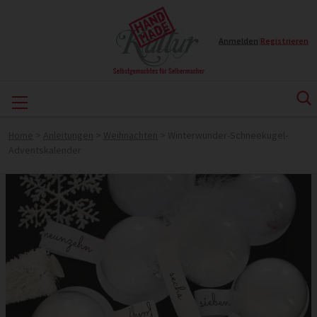
Anmelden
|
Registrieren
Home
>
Anleitungen
>
Weihnachten
>
Winterwunder-Schneekugel-
Adventskalender