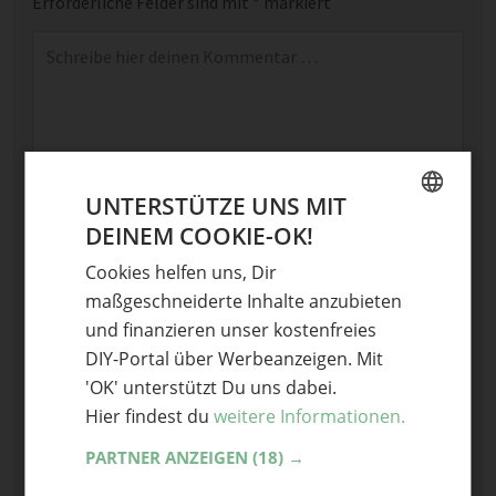
Erforderliche Felder sind mit
*
markiert
Kommentar
*
UNTERSTÜTZE UNS MIT
DEINEM COOKIE-OK!
GERMAN
Name
Cookies helfen uns, Dir
ENGLISH
E-Mail
maßgeschneiderte Inhalte anzubieten
und finanzieren unser kostenfreies
Optional: Foto teilen
DIY-Portal über Werbeanzeigen. Mit
'OK' unterstützt Du uns dabei.
Bild anhängen
Hier findest du
weitere Informationen.
Keine Datei ausgewählt
PARTNER ANZEIGEN
(18) →
Maximale Dateigröße: 8 MB.
Erlaubt:
Bild
.