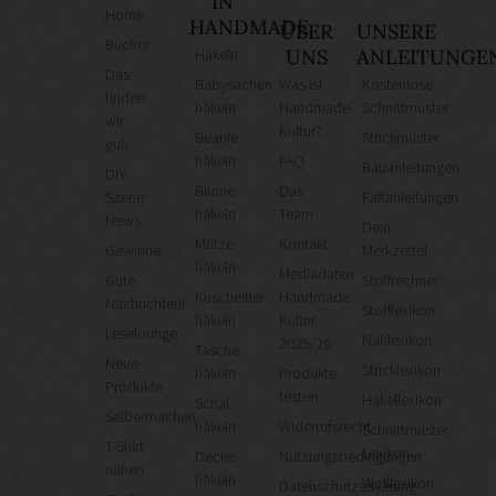
IN
Home
HANDMADE
ÜBER
UNSERE
Bücher
Häkeln
UNS
ANLEITUNGE
Das
Babysachen
Was ist
Kostenlose
finden
häkeln
Handmade
Schnittmuster
wir
Kultur?
Beanie
Strickmuster
gut!
häkeln
FAQ
Bauanleitungen
DIY
Blume
Das
Szene
Faltanleitungen
häkeln
Team
News
Dein
Mütze
Kontakt
Gewinne
Merkzettel
häkeln
Mediadaten
Gute
Stoffrechner
Kuscheltier
Handmade
Nachrichten!
Stofflexikon
häkeln
Kultur
Leselounge
Nählexikon
2025/26
Tasche
Neue
Stricklexikon
häkeln
Produkte
Produkte
testen
Häkellexikon
Schal
Selbermachen
häkeln
Widerrufsrecht
Schnittmuster-
T-Shirt
Lexikon
Decke
Nutzungsbedingungen
nähen
häkeln
Wolllexikon
Datenschutzerklärung