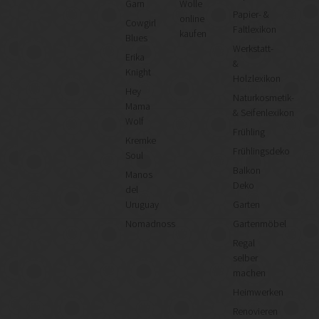
Garn
Wolle
Papier- &
online
Cowgirl
Faltlexikon
kaufen
Blues
Werkstatt-
Erika
&
Knight
Holzlexikon
Hey
Naturkosmetik-
Mama
& Seifenlexikon
Wolf
Frühling
Kremke
Frühlingsdeko
Soul
Balkon
Manos
Deko
del
Uruguay
Garten
Nomadnoss
Gartenmöbel
Regal
selber
machen
Heimwerken
Renovieren