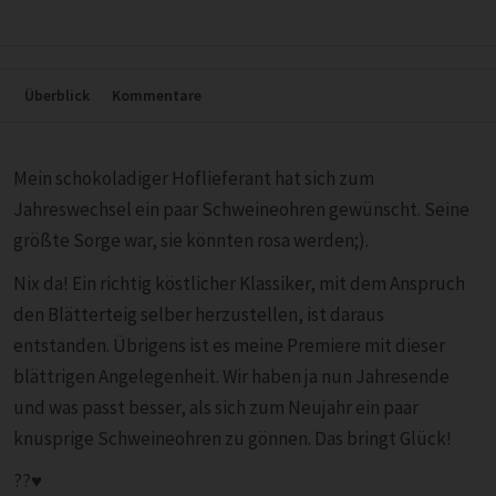
Überblick
Kommentare
Mein schokoladiger Hoflieferant hat sich zum
Jahreswechsel ein paar Schweineohren gewünscht. Seine
größte Sorge war, sie könnten rosa werden;).
Nix da! Ein richtig köstlicher Klassiker, mit dem Anspruch
den Blätterteig selber herzustellen, ist daraus
entstanden. Übrigens ist es meine Premiere mit dieser
blättrigen Angelegenheit. Wir haben ja nun Jahresende
und was passt besser, als sich zum Neujahr ein paar
knusprige Schweineohren zu gönnen. Das bringt Glück!
??♥️