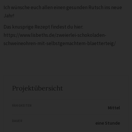
Ich wünsche euch allen einen gesunden Rutsch ins neue
Jahr!
Das knusprige Rezept findest du hier:
https://www.lisbeths.de/zweierlei-schokoladen-
schweineohren-mit-selbstgemachtem-blaetterteig/
Projektübersicht
FÄHIGKEITEN
Mittel
DAUER
eine Stunde