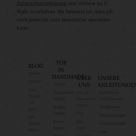
Datenschutzerklärung
und stimme zu, E-
Mails zu erhalten. Mir bewusst ist, dass ich
mich jederzeit vom Newsletter abmelden
kann.
TOP
BLOG
IN
Home
HANDMADE
ÜBER
UNSERE
Bücher
Häkeln
UNS
ANLEITUNGE
Das
Babysachen
Was ist
Kostenlose
finden
häkeln
Handmade
Schnittmuster
wir
Kultur?
Beanie
Strickmuster
gut!
häkeln
FAQ
Bauanleitungen
DIY
Blume
Das
Szene
Faltanleitungen
häkeln
Team
News
Dein
Mütze
Kontakt