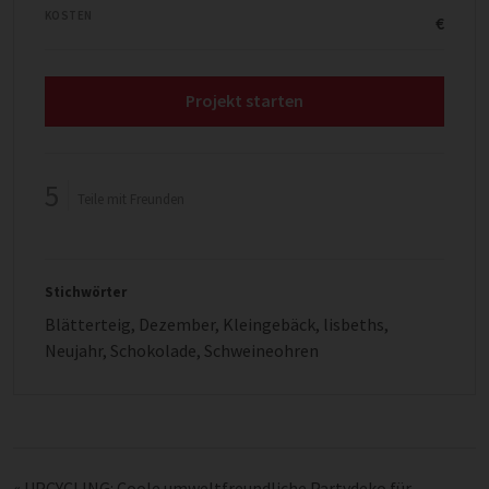
KOSTEN
€
Projekt starten
5
Teile mit Freunden
Stichwörter
Blätterteig
,
Dezember
,
Kleingebäck
,
lisbeths
,
Neujahr
,
Schokolade
,
Schweineohren
«
UPCYCLING: Coole umweltfreundliche Partydeko für