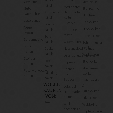
Gewinne
Merkzettel
häkeln
Mediadaten
Gute
Stoffrechner
Kuscheltier
Handmade
Nachrichten!
Stofflexikon
häkeln
Kultur
Leselounge
Nählexikon
2025/26
Tasche
Neue
Stricklexikon
häkeln
Produkte
Produkte
testen
Häkellexikon
Schal
Selbermachen
häkeln
Widerrufsrecht
Schnittmuster-
T-Shirt
Lexikon
Decke
Nutzungsbedingungen
nähen
häkeln
Wolllexikon
Datenschutzerklärung
Stofftier
Topflappen
Sticklexikon
Impressum
nähen
häkeln
Makramee-
Banner
Patchworkdecke
Fäustlinge
Lexikon
und
nähen
häkeln
Badges
Patchwork-
WOLLE
&
Jobs bei
KAUFEN
Quiltlexikon
Handmade
VON:
Kultur
Filzlexikon
Amano
Wollke –
Weblexikon
BC
nachhaltige
Töpferlexikon