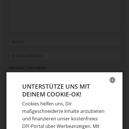
Name
E-Mail
Optional: Foto teilen
Bild anhängen
UNTERSTÜTZE UNS MIT
Keine Datei ausgewählt
DEINEM COOKIE-OK!
GERMAN
Maximale Dateigröße: 8 MB.
Erlaubt:
Bild
.
Cookies helfen uns, Dir
ENGLISH
maßgeschneiderte Inhalte anzubieten
und finanzieren unser kostenfreies
DIY-Portal über Werbeanzeigen. Mit