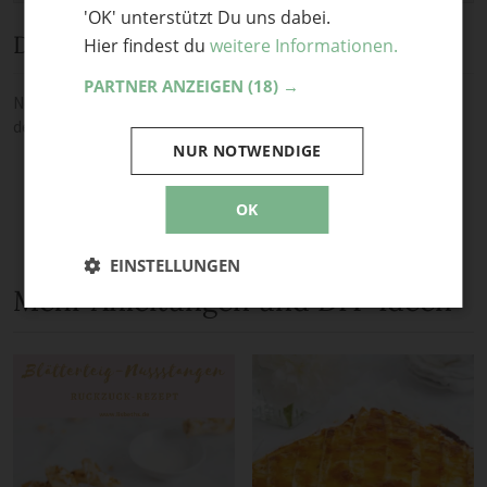
'OK' unterstützt Du uns dabei.
Diskussion
Hier findest du
weitere Informationen.
PARTNER ANZEIGEN
(18) →
Noch keine Kommentare — sei die Erste oder der Erste und teile
deine Meinung.
NUR NOTWENDIGE
OK
EINSTELLUNGEN
Mehr Anleitungen und DIY-Ideen