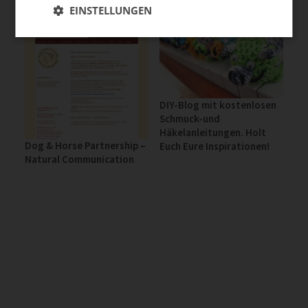
EINSTELLUNGEN
DIY-Blog mit kostenlosen
Schmuck-und
Häkelanleitungen. Holt
Dog & Horse Partnership –
Euch Eure Inspirationen!
Natural Communication