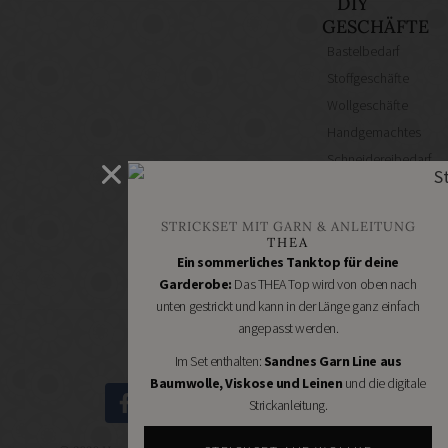
DIY
GESCHÄFTE
Bastelbedarf
Stoffgeschäfte
Wollgeschäfte
Handgemachtes
Schneidereibedarf
Handarbeitszubehör
DIY
STRICKSET MIT GARN & ANLEITUNG
Online
THEA
Shops
Ein sommerliches Tanktop für deine
Schmuckzubehör
Garderobe:
Das THEA Top wird von oben nach
unten gestrickt und kann in der Länge ganz einfach
Nähmaschinen
angepasst werden.
Im Set enthalten:
Sandnes Garn Line aus
Baumwolle, Viskose und Leinen
und die digitale
Strickanleitung.