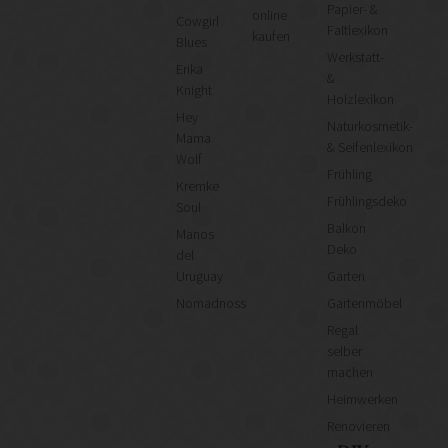
Papier- &
online
Cowgirl
Faltlexikon
kaufen
Blues
Werkstatt-
Erika
&
Knight
Holzlexikon
Hey
Naturkosmetik-
Mama
& Seifenlexikon
Wolf
Frühling
Kremke
Frühlingsdeko
Soul
Balkon
Manos
Deko
del
Uruguay
Garten
Nomadnoss
Gartenmöbel
Regal
selber
machen
Heimwerken
Renovieren