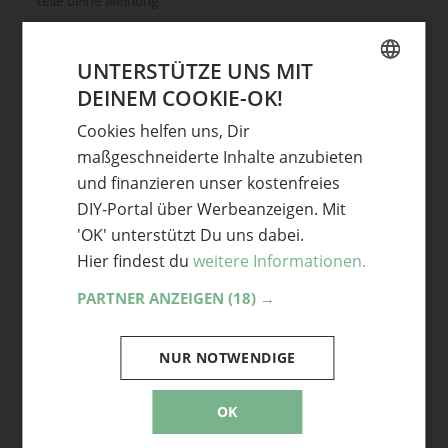
teile deine Meinung.
UNTERSTÜTZE UNS MIT
DEINEM COOKIE-OK!
GERMAN
Cookies helfen uns, Dir
ENGLISH
Mehr Kreativblogs
maßgeschneiderte Inhalte anzubieten
und finanzieren unser kostenfreies
DIY-Portal über Werbeanzeigen. Mit
'OK' unterstützt Du uns dabei.
Hier findest du
weitere Informationen.
PARTNER ANZEIGEN
(18) →
Atelier Waldfee…einfach
kreativ
NUR NOTWENDIGE
AnNe’s Tuedelbuedel –
OK
Handgemachtes &
Einzigartiges