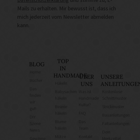
Mails zu erhalten. Mir bewusst ist, dass ich
mich jederzeit vom Newsletter abmelden
kann.
TOP
BLOG
IN
Home
HANDMADE
ÜBER
UNSERE
Bücher
Häkeln
UNS
ANLEITUNGE
Das
Babysachen
Was ist
Kostenlose
finden
häkeln
Handmade
Schnittmuster
wir
Kultur?
Beanie
Strickmuster
gut!
häkeln
FAQ
Bauanleitungen
DIY
Blume
Das
Szene
Faltanleitungen
häkeln
Team
News
Dein
Mütze
Kontakt
Gewinne
Merkzettel