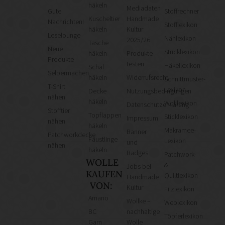
häkeln
Mediadaten
Gute
Stoffrechner
Kuscheltier
Handmade
Nachrichten!
Stofflexikon
häkeln
Kultur
Leselounge
Nählexikon
2025/26
Tasche
Neue
Stricklexikon
häkeln
Produkte
Produkte
testen
Häkellexikon
Schal
Selbermachen
häkeln
Widerrufsrecht
Schnittmuster-
T-Shirt
Lexikon
Decke
Nutzungsbedingungen
nähen
häkeln
Wolllexikon
Datenschutzerklärung
Stofftier
Topflappen
Sticklexikon
Impressum
nähen
häkeln
Makramee-
Banner
Patchworkdecke
Fäustlinge
Lexikon
und
nähen
häkeln
Badges
Patchwork-
WOLLE
&
Jobs bei
KAUFEN
Quiltlexikon
Handmade
VON:
Kultur
Filzlexikon
Amano
Wollke –
Weblexikon
BC
nachhaltige
Töpferlexikon
Garn
Wolle