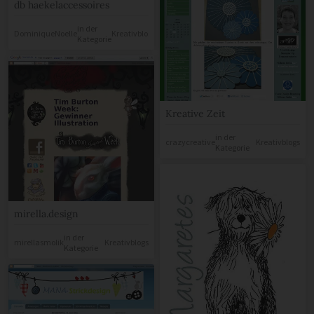
db haekelaccessoires
in der
DominiqueNoelle
Kreativblogs
Kategorie
Kreative Zeit
in der
crazycreative
Kreativblogs
Kategorie
mirella.design
in der
mirellasmolik
Kreativblogs
Kategorie