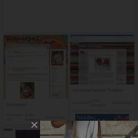
anyankas buntes Treiben
in der
anyanka78
Kreativblogs
Schnorpel
Kategorie
schnorpel-
in der
Kreativblogs
net
Kategorie