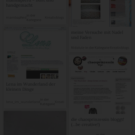
mambapferd – bunt und
handgemacht
in der
mambapferd
Kreativblogs
Kategorie
meine Versuche mit Nadel
und Faden
Nidalule
in der Kategorie
Kreativblogs
Lena im Wunderland der
kleinen Dinge
in der
lena_im_wunderland
Kreativblogs
Kategorie
die chaosprinzessin bloggt!
(…be creative!)