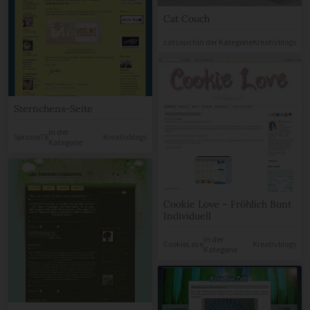
Cat Couch
catcouch
in der Kategorie
Kreativblogs
Sternchens-Seite
in der
Sprosse78
Kreativblogs
Kategorie
Cookie Love – Fröhlich Bunt
Individuell
in der
CookieLove
Kreativblogs
Kategorie