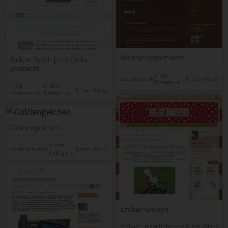
alles selbstgemacht …
Faden-Reich | mit Liebe
gemacht
in der
antjeEspunkt
Kreativblogs
Kategorie
Frau
in der
Kreativblogs
Fadenreich
Kategorie
Goldengelchen
in der
goldengelchen
Kreativblogs
Kategorie
Erdbär-Design
erdbaer
in der Kategorie
Kreativblogs