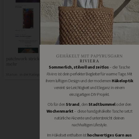
NikkiBag
NikkiBag
in der Kategorie
Kreativblogs
GEHÄKELT MIT PAPYRUSGARN
patchwork stricken und
RIVIERA
mehr
Sommerlich, stilvoll und zeitlos
– die Tasche
Riviera
ist dein perfekter Begleiter für warme Tage. Mit
Marion
in der Kategorie
Kreativblogs
ihrem luftigen Design und der modernen
Häkeloptik
vereint sie Leichtigkeit und Eleganz in einem
einzigartigen DIY-Projekt.
Ob für den
Strand
, den
Stadtbummel
oder den
Wochenmarkt
– diese handgehäkelte Tasche setzt
natürliche Akzente und unterstreicht deinen
nachhaltigen Lifestyle.
Tee & Kekse
Im Häkelset enthalten ist
hochwertiges Garn aus