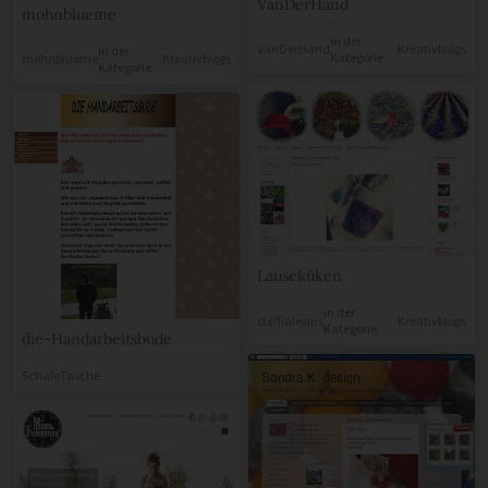
VanDerHand
mohnblueme
in der
VanDerHand
Kreativblogs
in der
Kategorie
mohnblueme
Kreativblogs
Kategorie
Lauseküken
in der
steffialexius
Kreativblogs
Kategorie
die-Handarbeitsbude
SchafeTasche