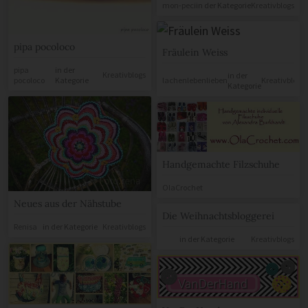
mon-peci
in der Kategorie
Kreativblogs
pipa pocoloco
Fräulein Weiss
pipa
in der
Kreativblogs
in der
pocoloco
Kategorie
lachenlebenlieben
Kreativblogs
Kategorie
Handgemachte Filzschuhe
OlaCrochet
Neues aus der Nähstube
Die Weihnachtsbloggerei
Renisa
in der Kategorie
Kreativblogs
in der Kategorie
Kreativblogs