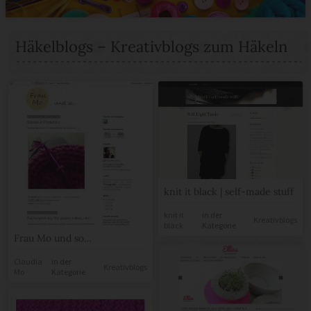
Häkelblogs – Kreativblogs zum Häkeln
knit it black | self-made stuff
knit it
in der
Kreativblogs
black
Kategorie
Frau Mo und so…
Claudia
in der
Kreativblogs
Mo
Kategorie