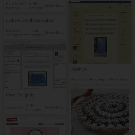
Natti @ Sew-
in der
Kreativblogs
Baby-Sew
Kategorie
Liebevoll Selbstgestaltet
Liebevoll-
in der
Kreativblogs
Selbstgestaltet
Kategorie
Alashiya
Alashiya
in der Kategorie
Kreativblogs
Caro Golightly
in der
carogolightly
Kreativblogs
Kategorie