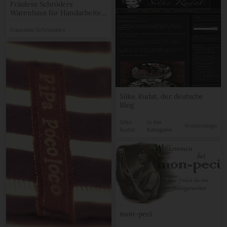
Fräulein Schröders
Warenhaus für Handarbeiten
und Accessoires
Fraeulein Schroeders
Silke Rudat, der deutsche
Blog
Silke
in der
Kreativblogs
Rudat
Kategorie
mon-peci