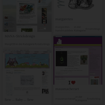
margaretes
margaretes
in der
Kreativblogs
handmadebox
Kategorie
MANA-Strickdesign
Margit99
in der Kategorie
Kreativblogs
mausmacherart
in der
mausmacherart
Kreativblogs
Sew … Baby … Sew
Kategorie