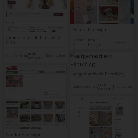
Sandra K. design
minafohemia.de Lifestyle &
Sandra
in der
Kreativblogs
DIYs
K.
Kategorie
in der
minafohemia
Kreativblogs
Kategorie
aufgemascherlt Photoblog
in der
aufgemascherlt
Kreativblogs
Kategorie
Sandra-K-design