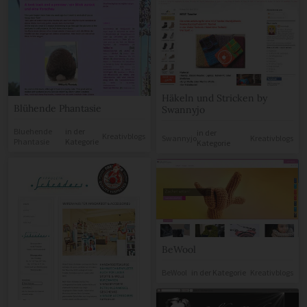
Häkeln und Stricken by
Blühende Phantasie
Swannyjo
Bluehende
in der
in der
Kreativblogs
Swannyjo
Kreativblogs
Phantasie
Kategorie
Kategorie
BeWool
BeWool
in der Kategorie
Kreativblogs