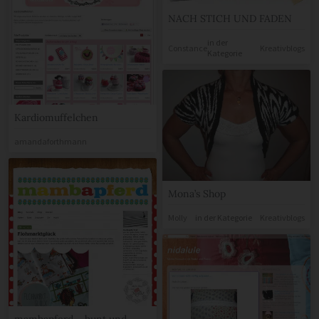
NACH STICH UND FADEN
in der
Constance
Kreativblogs
Kategorie
Kardiomuffelchen
amandaforthmann
Mona’s Shop
Molly
in der Kategorie
Kreativblogs