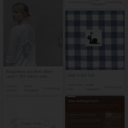
in der
chaosprinzessin
Kreativblogs
Kategorie
Requisiten aus dem Alten
Mah is des liab
Land + DIY Ideen zum
Nachmachen
mah is des
in der
Gianna
in der
Kreativblogs
Kreativblogs
liab
Kategorie
Schade
Kategorie