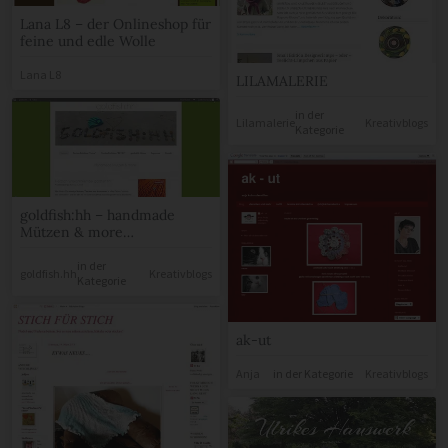
Lana L8 – der Onlineshop für
feine und edle Wolle
Lana L8
LILAMALERIE
in der
Lilamalerie
Kreativblogs
Kategorie
goldfish:hh – handmade
Mützen & more…
in der
goldfish.hh
Kreativblogs
Kategorie
ak-ut
Anja
in der Kategorie
Kreativblogs