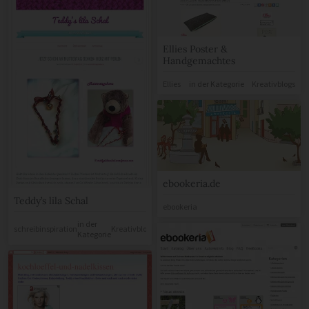
Ellies Poster &
Handgemachtes
Ellies
in der Kategorie
Kreativblogs
ebookeria.de
Teddy’s lila Schal
ebookeria
in der
schreibinspiration
Kreativblogs
Kategorie