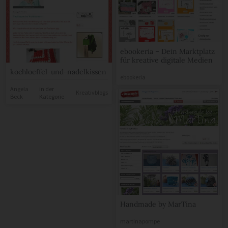
ebookeria – Dein Marktplatz
für kreative digitale Medien
kochloeffel-und-nadelkissen
ebookeria
Angela
in der
Kreativblogs
Beck
Kategorie
Handmade by MarTina
martinapompe