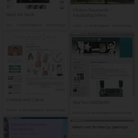
Ulrikes Hauswerk –
Stich für Stich
Nachhaltig leben
tira
in der Kategorie
Kreativblogs
Ulrike
in der Kategorie
Kreativblogs
Curious and Catcat
MarTa´s SüßStoffe
Kathie
in der Kategorie
Kreativblogs
Marta76
in der Kategorie
Kreativblogs