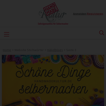
Anmelden
|
Registrieren
Home
>
Website Stichwörter
>
Häkelblogs
>
Seite 3