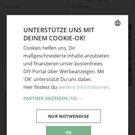
JenMuna
Sandra K.
JenMuna
in der Kategorie
Kreativblogs
UNTERSTÜTZE UNS MIT
DEINEM COOKIE-OK!
GERMAN
Cookies helfen uns, Dir
ENGLISH
maßgeschneiderte Inhalte anzubieten
und finanzieren unser kostenfreies
Sei Creativ! – DIY Blog:
DIY-Portal über Werbeanzeigen. Mit
Ideen, Deko, kreatives
Recycling und Upcycling
'OK' unterstützt Du uns dabei.
in der
SeiCreativ
Kreativblogs
Hier findest du
weitere Informationen.
Kategorie
Morpion Fashion
PARTNER ANZEIGEN
(18) →
in der
jessicamoschettieri
Kreativblogs
Kategorie
NUR NOTWENDIGE
OK