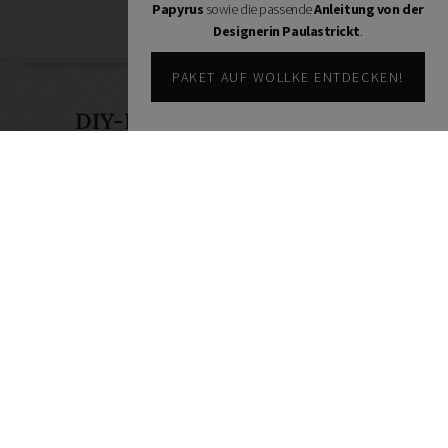
Papyrus
sowie die passende
Anleitung von der
Tee und
in der
Kreativblogs
Kekse
Kategorie
Designerin Paulastrickt
.
PAKET AUF WOLLKE ENTDECKEN!
DIY-Ideen und News aus der
Handmade Szene
Dann abonniere unseren Newsletter und
hole dir die coolsten DIY-Ideen und News
aus der Handmade Szene frisch auf
deinen Desktop – ganz bequem per Mail.
Abonnieren
Ja, ich akzeptiere die Handmade Kultur
Datenschutzerklärung
und stimme zu, E-
Mails zu erhalten. Mir bewusst ist, dass ich