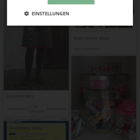
EINSTELLUNGEN
Rosy Green Wool
Rosy Green Wool
Januarkleider
in der
Januarkleider
Kreativblogs
Kategorie