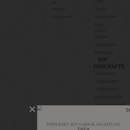
Deko
del
Uruguay
Garten
Nomadnoss
Gartenmöbel
Regal
selber
machen
Heimwerken
Renovieren
DIY
GESCHÄFTE
Bastelbedarf
Stoffgeschäfte
Wollgeschäfte
Handgemachtes
Schneidereibedarf
Handarbeitszubehör
DIY
STRICKSET MIT GARN & ANLEITUNG
Online
THEA