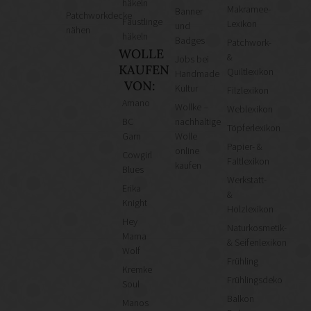
häkeln
Makramee-
Banner
Patchworkdecke
Fäustlinge
Lexikon
und
nähen
häkeln
Badges
Patchwork-
WOLLE
&
Jobs bei
KAUFEN
Quiltlexikon
Handmade
VON:
Kultur
Filzlexikon
Amano
Wollke –
Weblexikon
BC
nachhaltige
Töpferlexikon
Garn
Wolle
Papier- &
online
Cowgirl
Faltlexikon
kaufen
Blues
Werkstatt-
Erika
&
Knight
Holzlexikon
Hey
Naturkosmetik-
Mama
& Seifenlexikon
Wolf
Frühling
Kremke
Frühlingsdeko
Soul
Balkon
Manos