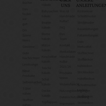
Bücher
Häkeln
UNS
ANLEITUNGE
Das
Babysachen
Was ist
Kostenlose
finden
häkeln
Handmade
Schnittmuster
wir
Kultur?
Beanie
Strickmuster
gut!
häkeln
FAQ
Bauanleitungen
DIY
Blume
Das
Szene
Faltanleitungen
häkeln
Team
News
Dein
Mütze
Kontakt
Gewinne
Merkzettel
häkeln
Mediadaten
Gute
Stoffrechner
Kuscheltier
Handmade
Nachrichten!
Stofflexikon
häkeln
Kultur
Leselounge
Nählexikon
2025/26
Tasche
Neue
Stricklexikon
häkeln
Produkte
Produkte
testen
Häkellexikon
Schal
Selbermachen
häkeln
Widerrufsrecht
Schnittmuster-
T-Shirt
Lexikon
Decke
Nutzungsbedingungen
nähen
häkeln
Wolllexikon
Datenschutzerklärung
Stofftier
Topflappen
Sticklexikon
Impressum
nähen