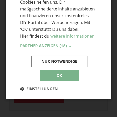
Cookies helfen uns, Dir
ENGLISH
maßgeschneiderte Inhalte anzubieten
und finanzieren unser kostenfreies
DIY-Portal über Werbeanzeigen. Mit
'OK' unterstützt Du uns dabei.
Name
Hier findest du
weitere Informationen.
E-Mail
PARTNER ANZEIGEN
(18) →
Optional: Foto teilen
NUR NOTWENDIGE
Bild anhängen
Keine Datei ausgewählt
OK
Maximale Dateigröße: 8 MB.
Erlaubt:
Bild
.
EINSTELLUNGEN