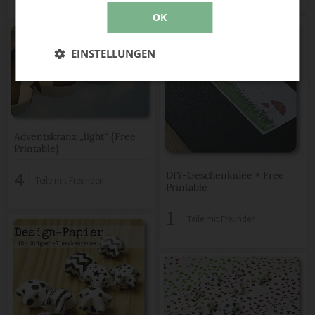
OK
EINSTELLUNGEN
Adventskranz „light“ {Free
Printable}
4
DIY-Geschenkidee + Free
Teile mit Freunden
Printable
1
Teile mit Freunden