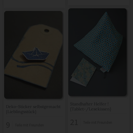
Standhafter Helfer !
Deko-Sticker selbstgemacht
{Tablet-/Lesekissen}
{Lieblingsstück}
21
9
Teile mit Freunden
Teile mit Freunden