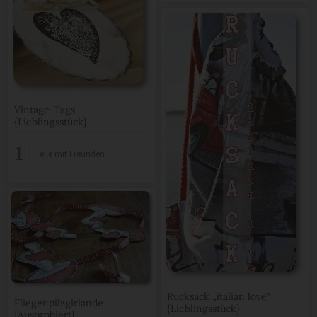
Vintage-Tags
{Lieblingsstück}
1
Teile mit Freunden
Rucksack „italian love“
Fliegenpilzgirlande
{Lieblingsstück}
{Ausprobiert}