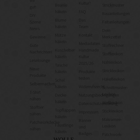
wir
Kultur?
Beanie
Strickmuster
gut!
häkeln
FAQ
Bauanleitungen
DIY
Blume
Das
Szene
Faltanleitungen
häkeln
Team
News
Dein
Mütze
Kontakt
Gewinne
Merkzettel
häkeln
Mediadaten
Gute
Stoffrechner
Kuscheltier
Handmade
Nachrichten!
Stofflexikon
häkeln
Kultur
Leselounge
Nählexikon
2025/26
Tasche
Neue
Stricklexikon
häkeln
Produkte
Produkte
testen
Häkellexikon
Schal
Selbermachen
häkeln
Widerrufsrecht
Schnittmuster-
T-Shirt
Lexikon
Decke
Nutzungsbedingungen
nähen
häkeln
Wolllexikon
Datenschutzerklärung
Stofftier
Topflappen
Sticklexikon
Impressum
nähen
häkeln
Makramee-
Banner
Patchworkdecke
Fäustlinge
Lexikon
und
nähen
häkeln
Badges
Patchwork-
WOLLE