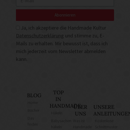
Abonnieren
Ja, ich akzeptiere die Handmade Kultur
Datenschutzerklärung
und stimme zu, E-
Mails zu erhalten. Mir bewusst ist, dass ich
mich jederzeit vom Newsletter abmelden
kann.
TOP
BLOG
IN
Home
HANDMADE
ÜBER
UNSERE
Bücher
Häkeln
UNS
ANLEITUNGE
Das
Babysachen
Was ist
Kostenlose
finden
häkeln
Handmade
Schnittmuster