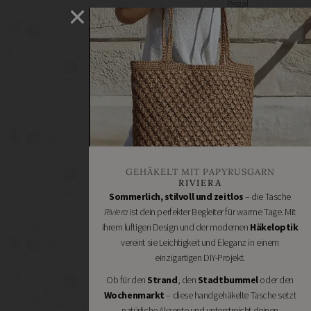
Regal
selber
machen
Heimwerken
Renovieren
DIY
GESCHÄFTE
Bastelbedarf
Stoffgeschäfte
Wollgeschäfte
GEHÄKELT MIT PAPYRUSGARN
Handgemachtes
RIVIERA
Schneidereibedarf
Sommerlich, stilvoll und zeitlos
– die Tasche
Riviera
ist dein perfekter Begleiter für warme Tage. Mit
Handarbeitszubehör
ihrem luftigen Design und der modernen
Häkeloptik
DIY
vereint sie Leichtigkeit und Eleganz in einem
Online
einzigartigen DIY-Projekt.
Shops
Ob für den
Strand
, den
Stadtbummel
oder den
Schmuckzubehör
Wochenmarkt
– diese handgehäkelte Tasche setzt
Nähmaschinen
natürliche Akzente und unterstreicht deinen