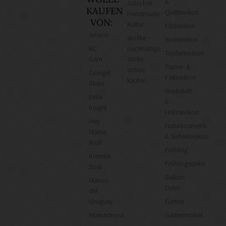
&
Jobs bei
KAUFEN
Quiltlexikon
Handmade
VON:
Kultur
Filzlexikon
Amano
Wollke –
Weblexikon
BC
nachhaltige
Töpferlexikon
Garn
Wolle
Papier- &
online
Cowgirl
Faltlexikon
kaufen
Blues
Werkstatt-
Erika
&
Knight
Holzlexikon
Hey
Naturkosmetik-
Mama
& Seifenlexikon
Wolf
Frühling
Kremke
Frühlingsdeko
Soul
Balkon
Manos
Deko
del
Uruguay
Garten
Nomadnoss
Gartenmöbel