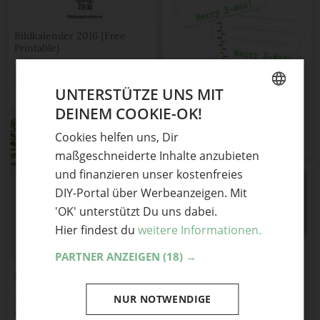
Bildkalender 2016 {Free
Printable}
2
Teile mit Freunden
Last-Minute-
UNTERSTÜTZE UNS MIT
Geschenkaufkleber {Free
Printable}
DEINEM COOKIE-OK!
GERMAN
3
Teile mit Freunden
Cookies helfen uns, Dir
ENGLISH
maßgeschneiderte Inhalte anzubieten
und finanzieren unser kostenfreies
DIY-Portal über Werbeanzeigen. Mit
'OK' unterstützt Du uns dabei.
Hier findest du
weitere Informationen.
PARTNER ANZEIGEN
(18) →
Schlüsselanhänger
{Lieblingsstück}
DIY-Deko in rot-weiss
2
NUR NOTWENDIGE
3
Teile mit Freunden
Teile mit Freunden