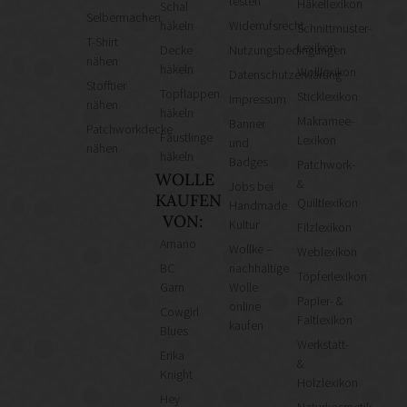
testen
Häkellexikon
Schal
Selbermachen
häkeln
Widerrufsrecht
Schnittmuster-
T-Shirt
Lexikon
Decke
Nutzungsbedingungen
nähen
häkeln
Wolllexikon
Datenschutzerklärung
Stofftier
Topflappen
Sticklexikon
Impressum
nähen
häkeln
Makramee-
Banner
Patchworkdecke
Fäustlinge
Lexikon
und
nähen
häkeln
Badges
Patchwork-
WOLLE
&
Jobs bei
KAUFEN
Quiltlexikon
Handmade
VON:
Kultur
Filzlexikon
Amano
Wollke –
Weblexikon
BC
nachhaltige
Töpferlexikon
Garn
Wolle
Papier- &
online
Cowgirl
Faltlexikon
kaufen
Blues
Werkstatt-
Erika
&
Knight
Holzlexikon
Hey