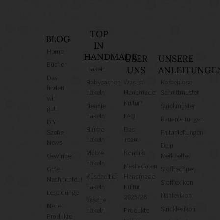
TOP
BLOG
IN
Home
HANDMADE
ÜBER
UNSERE
Bücher
Häkeln
UNS
ANLEITUNGE
Das
Babysachen
Was ist
Kostenlose
finden
häkeln
Handmade
Schnittmuster
wir
Kultur?
Beanie
Strickmuster
gut!
häkeln
FAQ
Bauanleitungen
DIY
Blume
Das
Szene
Faltanleitungen
häkeln
Team
News
Dein
Mütze
Kontakt
Gewinne
Merkzettel
häkeln
Mediadaten
Gute
Stoffrechner
Kuscheltier
Handmade
Nachrichten!
Stofflexikon
häkeln
Kultur
Leselounge
Nählexikon
2025/26
Tasche
Neue
Stricklexikon
häkeln
Produkte
Produkte