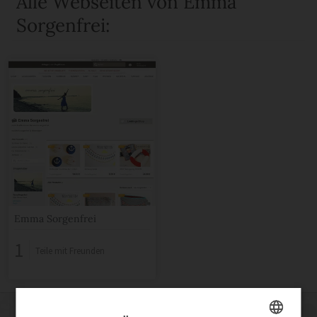
Alle Webseiten von Emma
Sorgenfrei:
Emma Sorgenfrei
1
Teile mit Freunden