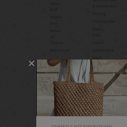
Naturkosmetik-
Mama
& Seifenlexikon
Wolf
Frühling
Kremke
Frühlingsdeko
Soul
Balkon
Manos
Deko
del
Uruguay
Garten
Nomadnoss
Gartenmöbel
Regal
selber
machen
Heimwerken
Renovieren
DIY
GESCHÄFTE
Bastelbedarf
Stoffgeschäfte
Wollgeschäfte
GEHÄKELT MIT PAPYRUSGARN