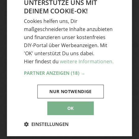
UNTERSTÜTZE UNS MIT
DIY-Ideen und News aus der
DEINEM COOKIE-OK!
GERMAN
Handmade Szene
Cookies helfen uns, Dir
ENGLISH
Dann abonniere unseren Newsletter und
maßgeschneiderte Inhalte anzubieten
hole dir die coolsten DIY-Ideen und News
und finanzieren unser kostenfreies
aus der Handmade Szene frisch auf
DIY-Portal über Werbeanzeigen. Mit
deinen Desktop – ganz bequem per Mail.
'OK' unterstützt Du uns dabei.
Hier findest du
weitere Informationen.
PARTNER ANZEIGEN
(18) →
Abonnieren
Ja, ich akzeptiere die Handmade Kultur
NUR NOTWENDIGE
Datenschutzerklärung
und stimme zu, E-
Mails zu erhalten. Mir bewusst ist, dass ich
OK
mich jederzeit vom Newsletter abmelden
EINSTELLUNGEN
kann.