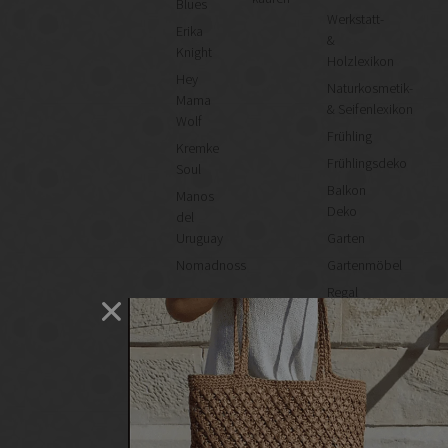
Blues
Werkstatt-
Erika
&
Knight
Holzlexikon
Hey
Naturkosmetik-
Mama
& Seifenlexikon
Wolf
Frühling
Kremke
Frühlingsdeko
Soul
Balkon
Manos
Deko
del
Uruguay
Garten
Nomadnoss
Gartenmöbel
Regal
selber
machen
Heimwerken
Renovieren
DIY
GESCHÄFTE