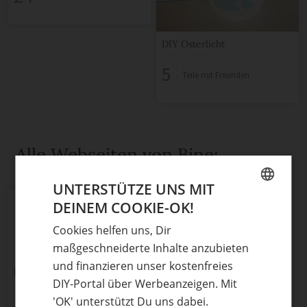
DIY Osterlicht
5
Teile mit Freunden
Alle Webseiten von Bine:
UNTERSTÜTZE UNS MIT
DEINEM COOKIE-OK!
GERMAN
Cookies helfen uns, Dir
ENGLISH
maßgeschneiderte Inhalte anzubieten
und finanzieren unser kostenfreies
kipekee
DIY-Portal über Werbeanzeigen. Mit
3
'OK' unterstützt Du uns dabei.
Teile mit Freunden