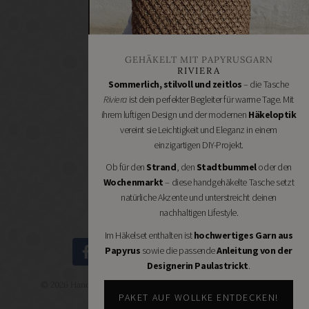
Bastelbedarf
Stoffgeschäfte
Wollgeschäfte
GEHÄKELT MIT PAPYRUSGARN
Handgemachtes
RIVIERA
Schneidereibedarf
Sommerlich, stilvoll und zeitlos
– die Tasche
Riviera
ist dein perfekter Begleiter für warme Tage. Mit
Handarbeitszubehör
ihrem luftigen Design und der modernen
Häkeloptik
DIY
vereint sie Leichtigkeit und Eleganz in einem
Online
einzigartigen DIY-Projekt.
Shops
Ob für den
Strand
, den
Stadtbummel
oder den
Schmuckzubehör
Wochenmarkt
– diese handgehäkelte Tasche setzt
Nähmaschinen
natürliche Akzente und unterstreicht deinen
nachhaltigen Lifestyle.
Im Häkelset enthalten ist
hochwertiges Garn aus
Papyrus
sowie die passende
Anleitung von der
Designerin Paulastrickt
.
© 2026 Handmade Kultur - DIY Community - Schöne Dinge
selbermachen.
PAKET AUF WOLLKE ENTDECKEN!