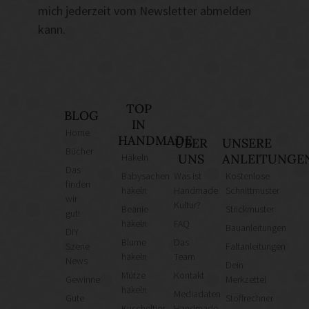
mich jederzeit vom Newsletter abmelden
kann.
TOP
BLOG
IN
Home
HANDMADE
ÜBER
UNSERE
Bücher
Häkeln
UNS
ANLEITUNGE
Das
Babysachen
Was ist
Kostenlose
finden
häkeln
Handmade
Schnittmuster
wir
Kultur?
Beanie
Strickmuster
gut!
häkeln
FAQ
Bauanleitungen
DIY
Blume
Das
Szene
Faltanleitungen
häkeln
Team
News
Dein
Mütze
Kontakt
Gewinne
Merkzettel
häkeln
Mediadaten
Gute
Stoffrechner
Kuscheltier
Handmade