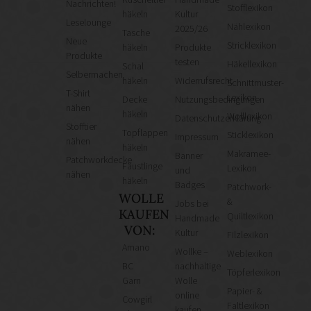
Nachrichten!
Stofflexikon
häkeln
Kultur
Leselounge
Nählexikon
2025/26
Tasche
Neue
Stricklexikon
häkeln
Produkte
Produkte
testen
Häkellexikon
Schal
Selbermachen
häkeln
Widerrufsrecht
Schnittmuster-
T-Shirt
Lexikon
Decke
Nutzungsbedingungen
nähen
häkeln
Wolllexikon
Datenschutzerklärung
Stofftier
Topflappen
Sticklexikon
Impressum
nähen
häkeln
Makramee-
Banner
Patchworkdecke
Fäustlinge
Lexikon
und
nähen
häkeln
Badges
Patchwork-
WOLLE
&
Jobs bei
KAUFEN
Quiltlexikon
Handmade
VON:
Kultur
Filzlexikon
Amano
Wollke –
Weblexikon
BC
nachhaltige
Töpferlexikon
Garn
Wolle
Papier- &
online
Cowgirl
Faltlexikon
kaufen