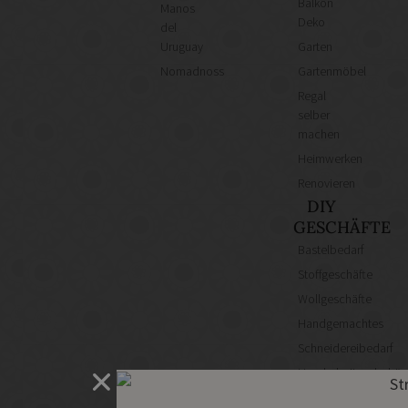
Balkon
Manos
Deko
del
Uruguay
Garten
Nomadnoss
Gartenmöbel
Regal
selber
machen
Heimwerken
Renovieren
DIY
GESCHÄFTE
Bastelbedarf
Stoffgeschäfte
Wollgeschäfte
Handgemachtes
Schneidereibedarf
Handarbeitszubehör
DIY