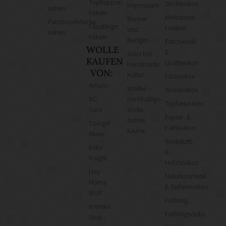
Topflappen
Sticklexikon
Impressum
nähen
häkeln
Makramee-
Banner
Patchworkdecke
Fäustlinge
Lexikon
und
nähen
häkeln
Badges
Patchwork-
WOLLE
&
Jobs bei
KAUFEN
Quiltlexikon
Handmade
VON:
Kultur
Filzlexikon
Amano
Wollke –
Weblexikon
BC
nachhaltige
Töpferlexikon
Garn
Wolle
Papier- &
online
Cowgirl
Faltlexikon
kaufen
Blues
Werkstatt-
Erika
&
Knight
Holzlexikon
Hey
Naturkosmetik-
Mama
& Seifenlexikon
Wolf
Frühling
Kremke
Frühlingsdeko
Soul