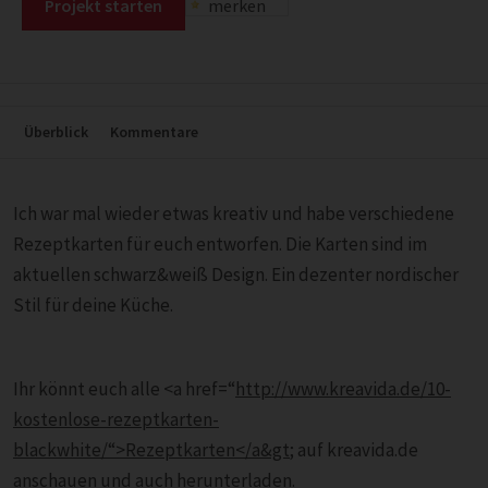
Projekt starten
merken
Überblick
Kommentare
Ich war mal wieder etwas kreativ und habe verschiedene
Rezeptkarten für euch entworfen. Die Karten sind im
aktuellen schwarz&weiß Design. Ein dezenter nordischer
Stil für deine Küche.
Ihr könnt euch alle <a href=“
http://www.kreavida.de/10-
kostenlose-rezeptkarten-
blackwhite/“>Rezeptkarten</a&gt
; auf kreavida.de
anschauen und auch herunterladen.