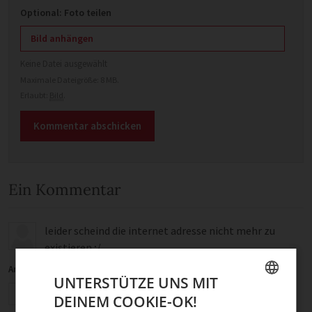
Optional: Foto teilen
Bild anhängen
Keine Datei ausgewählt
Maximale Dateigröße: 8 MB.
Erlaubt:
Bild
.
Ein Kommentar
leider scheind die internet adresse nicht mehr zu
existieren ;/
Anonym
·
5. Januar 2018 um 21:30
UNTERSTÜTZE UNS MIT
Antworten
DEINEM COOKIE-OK!
GERMAN