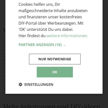
Cookies helfen uns, Dir
ENGLISH
maßgeschneiderte Inhalte anzubieten
und finanzieren unser kostenfreies
DIY-Portal über Werbeanzeigen. Mit
Verwandte Themen
'OK' unterstützt Du uns dabei.
Hier findest du
weitere Informationen.
Upcycling
PARTNER ANZEIGEN
(18) →
Garten
Weihnachten
NUR NOTWENDIGE
Herbst
Schmuck
OK
Origami
Papier falten
EINSTELLUNGEN
Geburtstagskarte
Mehr Anleitungen und DIY-Ideen