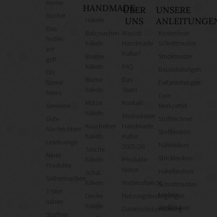
Home
HANDMADE
ÜBER
UNSERE
Bücher
Häkeln
UNS
ANLEITUNGE
Das
Babysachen
Was ist
Kostenlose
finden
häkeln
Handmade
Schnittmuster
wir
Kultur?
Beanie
Strickmuster
gut!
häkeln
FAQ
Bauanleitungen
DIY
Blume
Das
Szene
Faltanleitungen
häkeln
Team
News
Dein
Mütze
Kontakt
Gewinne
Merkzettel
häkeln
Mediadaten
Gute
Stoffrechner
Kuscheltier
Handmade
Nachrichten!
Stofflexikon
häkeln
Kultur
Leselounge
Nählexikon
2025/26
Tasche
Neue
Stricklexikon
häkeln
Produkte
Produkte
testen
Häkellexikon
Schal
Selbermachen
häkeln
Widerrufsrecht
Schnittmuster-
T-Shirt
Lexikon
Decke
Nutzungsbedingungen
nähen
häkeln
Wolllexikon
Datenschutzerklärung
Stofftier