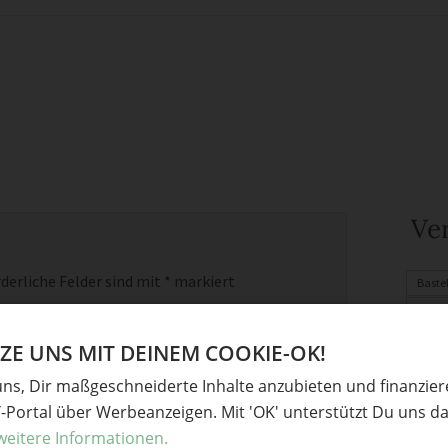
Ve
derliche Felder sind mit
*
markiert
Baste
Gesc
Origa
E UNS MIT DEINEM COOKIE-OK!
Fimo
uns, Dir maßgeschneiderte Inhalte anzubieten und finanzie
Upcyc
Y-Portal über Werbeanzeigen. Mit 'OK' unterstützt Du uns da
Mitbri
weitere Informationen.
Gesch