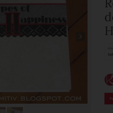
R
d
H
FÄH
Se
P