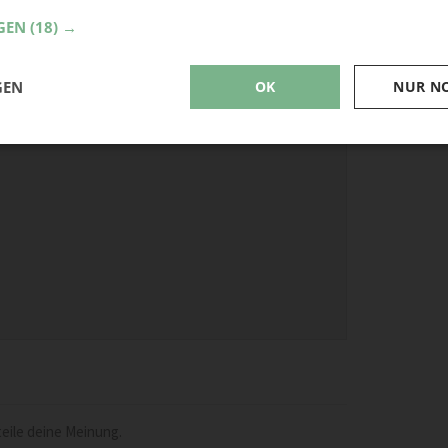
Gebur
GEN
(18) →
GEN
OK
NUR N
eile deine Meinung.