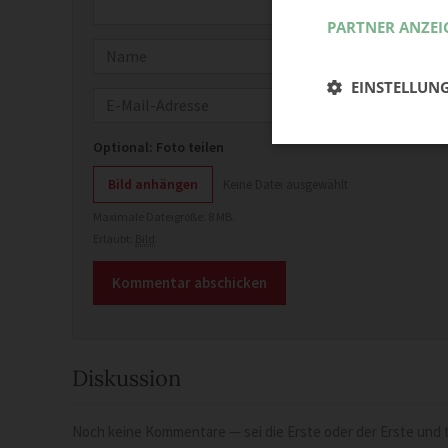
PARTNER ANZEI
Name
EINSTELLUN
E-Mail
Optional: Foto teilen
Bild anhängen
Keine Datei ausgewählt
Maximale Dateigröße: 8 MB.
Erlaubt:
Bild
.
Diskussion
Noch keine Kommentare — sei die Erste oder der Erste und t