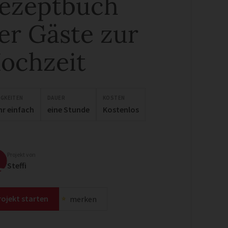
ezeptbuch
er Gäste zur
ochzeit
IGKEITEN
DAUER
KOSTEN
hr einfach
eine Stunde
Kostenlos
Projekt von
Steffi
rojekt starten
merken