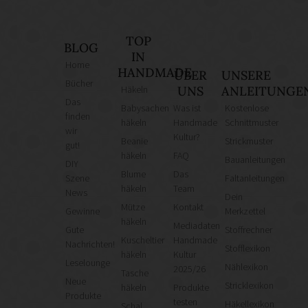
TOP
BLOG
IN
Home
HANDMADE
ÜBER
UNSERE
Bücher
Häkeln
UNS
ANLEITUNGE
Das
Babysachen
Was ist
Kostenlose
finden
häkeln
Handmade
Schnittmuster
wir
Kultur?
Beanie
Strickmuster
gut!
häkeln
FAQ
Bauanleitungen
DIY
Blume
Das
Szene
Faltanleitungen
häkeln
Team
News
Dein
Mütze
Kontakt
Gewinne
Merkzettel
häkeln
Mediadaten
Gute
Stoffrechner
Kuscheltier
Handmade
Nachrichten!
Stofflexikon
häkeln
Kultur
Leselounge
Nählexikon
2025/26
Tasche
Neue
Stricklexikon
häkeln
Produkte
Produkte
testen
Häkellexikon
Schal