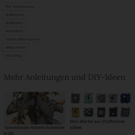
PDF-Schnittmuster
Stoffrechner
Stofflexikon
Nählexikon
Tasche selber machen
Selber nähen
Upcycling
Mehr Anleitungen und DIY-Ideen
Mini-Würfel aus Stoffresten
nähen
Tannenbaum-Adventskalender
in 3D