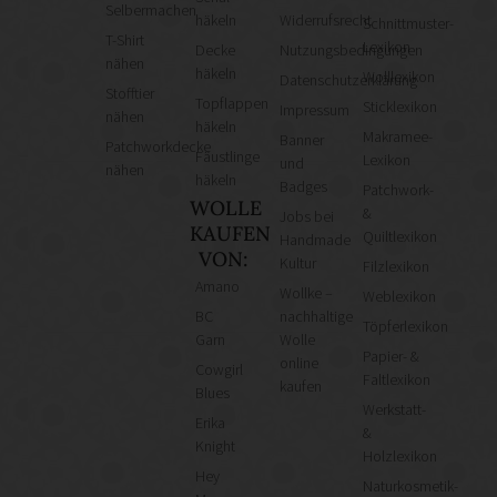
Selbermachen
häkeln
Widerrufsrecht
Schnittmuster-
T-Shirt
Lexikon
Decke
Nutzungsbedingungen
nähen
häkeln
Wolllexikon
Datenschutzerklärung
Stofftier
Topflappen
Sticklexikon
Impressum
nähen
häkeln
Makramee-
Banner
Patchworkdecke
Fäustlinge
Lexikon
und
nähen
häkeln
Badges
Patchwork-
WOLLE
&
Jobs bei
KAUFEN
Quiltlexikon
Handmade
VON:
Kultur
Filzlexikon
Amano
Wollke –
Weblexikon
BC
nachhaltige
Töpferlexikon
Garn
Wolle
Papier- &
online
Cowgirl
Faltlexikon
kaufen
Blues
Werkstatt-
Erika
&
Knight
Holzlexikon
Hey
Naturkosmetik-