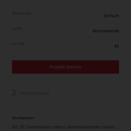
FÄHIGKEITEN
Einfach
DAUER
Wochenende
KOSTEN
€€
Projekt starten
2
Teile mit Freunden
Stichwörter
3D
,
3D Tannenbaum nähen
,
Adventskalender nähen
,