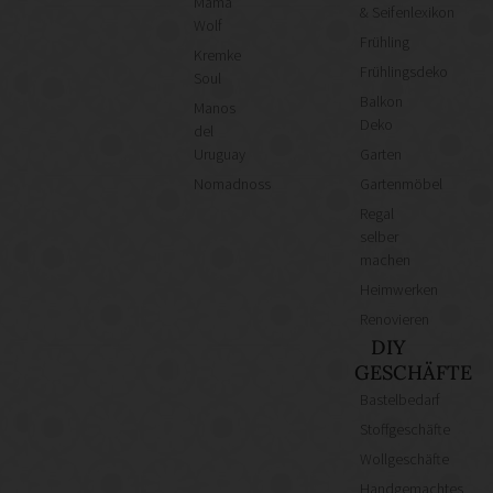
Mama
& Seifenlexikon
Wolf
Frühling
Kremke
Frühlingsdeko
Soul
Balkon
Manos
Deko
del
Uruguay
Garten
Nomadnoss
Gartenmöbel
Regal
selber
machen
Heimwerken
Renovieren
DIY
GESCHÄFTE
Bastelbedarf
Stoffgeschäfte
Wollgeschäfte
Handgemachtes