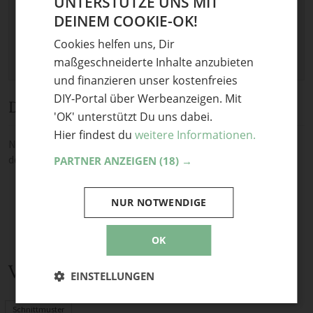
UNTERSTÜTZE UNS MIT
Erlaubt:
Bild
.
DEINEM COOKIE-OK!
GERMAN
Cookies helfen uns, Dir
ENGLISH
maßgeschneiderte Inhalte anzubieten
und finanzieren unser kostenfreies
DIY-Portal über Werbeanzeigen. Mit
Diskussion
'OK' unterstützt Du uns dabei.
Hier findest du
weitere Informationen.
Noch keine Kommentare — sei die Erste oder der Erste und teile
deine Meinung.
PARTNER ANZEIGEN
(18) →
NUR NOTWENDIGE
OK
Verwandte Themen
EINSTELLUNGEN
Schnittmuster