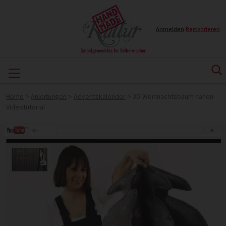
Anmelden
|
Registrieren
Home
>
Anleitungen
>
Adventskalender
>
3D-Weihnachtsbaum nähen –
Videotutorial